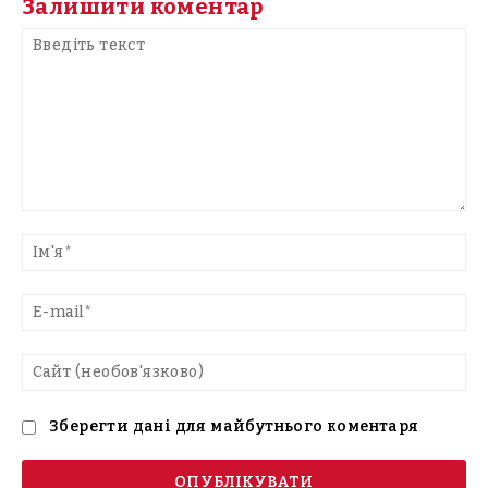
Залишити коментар
Введіть
текст
Ім'
E-
mai
Са
(н
Зберегти дані для майбутнього коментаря