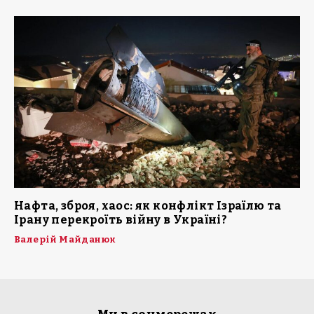
Нафта, зброя, хаос: як конфлікт Ізраїлю та
Ірану перекроїть війну в Україні?
Валерій Майданюк