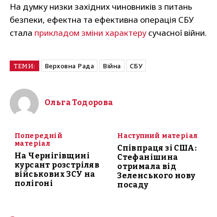
На думку низки західних чиновників з питань
безпеки, ефектна та ефективна операція СБУ
стала
прикладом зміни характеру
сучасної війни.
Верховна Рада
Війна
СБУ
ТЕМИ:
Ольга Тодорова
Попередній
Наступний матеріал
матеріал
Співпраця зі США:
На Чернігівщині
Стефанішина
курсант розстріляв
отримала від
військових ЗСУ на
Зеленського нову
полігоні
посаду