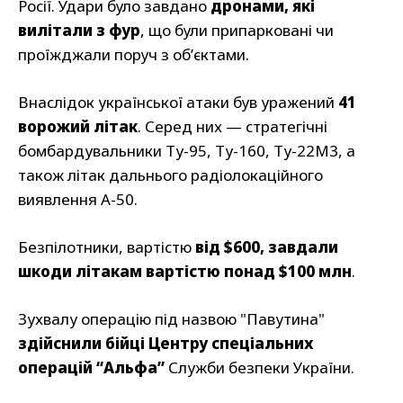
Росії. Удари було завдано
дронами, які
вилітали з фур
, що були припарковані чи
проїжджали поруч з об’єктами.
Внаслідок української атаки був уражений
41
ворожий літак
. Серед них — стратегічні
бомбардувальники Ту-95, Ту-160, Ту-22М3, а
також літак дальнього радіолокаційного
виявлення А-50.
Безпілотники, вартістю
від $600, завдали
шкоди літакам вартістю понад $100 млн
.
Зухвалу операцію під назвою "Павутина"
здійснили бійці Центру спеціальних
операцій “Альфа”
Служби безпеки України.