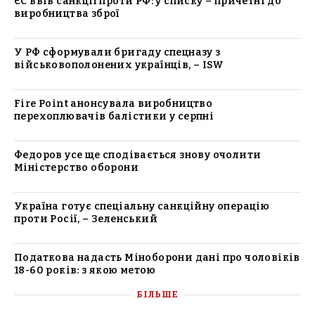
ЄС ввів санкції проти РФ: у списку – причетні до
виробництва зброї
У РФ сформували бригаду спецназу з
військовополонених українців, – ISW
Fire Point анонсувала виробництво
перехоплювачів балістики у серпні
Федоров усе ще сподівається знову очолити
Міністерство оборони
Україна готує спеціальну санкційну операцію
проти Росії, – Зеленський
Податкова надасть Міноборони дані про чоловіків
18-60 років: з якою метою
БІЛЬШЕ