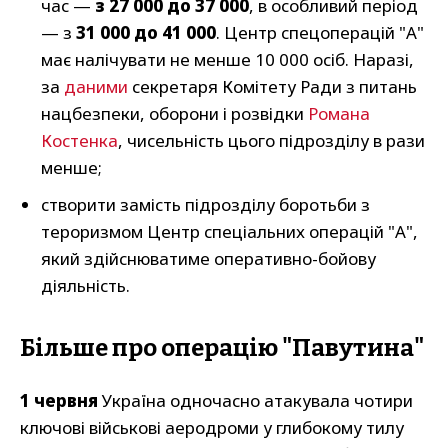
час —
з 27 000 до 37 000
, в особливий період
— з
31 000 до 41 000
. Центр спецоперацій "А"
має налічувати не менше 10 000 осіб. Наразі,
за
даними
секретаря Комітету Ради з питань
нацбезпеки, оборони і розвідки
Романа
Костенка
, чисельність цього підрозділу в рази
менше;
створити замість підрозділу боротьби з
тероризмом Центр спеціальних операцій "А",
який здійснюватиме оперативно-бойову
діяльність.
Більше про операцію "Павутина"
1 червня
Україна одночасно атакувала чотири
ключові військові аеродроми у глибокому тилу