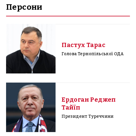
Персони
Пастух Тарас
Голова Тернопільської ОДА
Ердоган Реджеп
Тайїп
Президент Туреччини