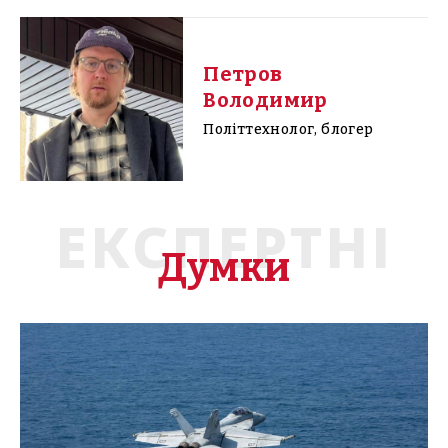
Петров
Володимир
Політтехнолог, блогер
ЕКСПЕРТНІ
Думки