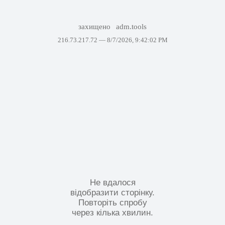
захищено
adm.tools
216.73.217.72 —
8/7/2026, 9:42:02 PM
Не вдалося
відобразити сторінку.
Повторіть спробу
через кілька хвилин.