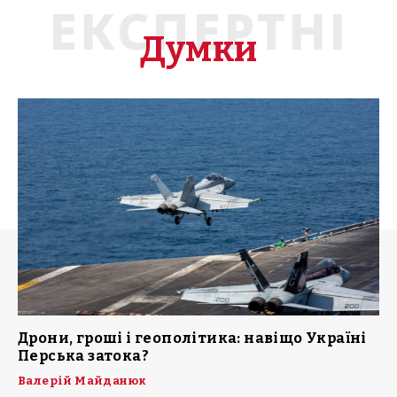
ЕКСПЕРТНІ
Думки
Дрони, гроші і геополітика: навіщо Україні
Перська затока?
Валерій Майданюк