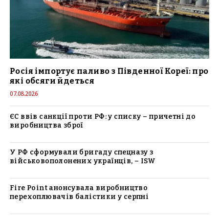
Росія імпортує паливо з Південної Кореї: про
які обсяги йдеться
07.08.2026
ЄС ввів санкції проти РФ: у списку – причетні до
виробництва зброї
У РФ сформували бригаду спецназу з
військовополонених українців, – ISW
Fire Point анонсувала виробництво
перехоплювачів балістики у серпні