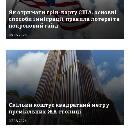
Як отримати грін-карту США: основні
способи імміграції, правила лотереї та
покроковий гайд
08.08.2026
Скільки коштує квадратний метр у
преміальних ЖК столиці
07.08.2026