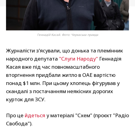
Геннадій Касай. Фото: Черкаська правда
Журналісти з’ясували, що донька та племінник
народного депутата
"Слуги Народу"
Геннадія
Касая вже під час повномасштабного
вторгнення придбали житло в ОАЕ вартістю
понад $1 млн. При цьому хлопець фігурував у
скандалі з постачанням неякісних дорогих
курток для ЗСУ.
Про це
йдеться
у матеріалі "Схем" (проєкт "Радіо
Свобода").