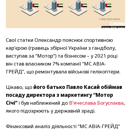
Свої статки Олександр пояснює спортивною
кар’єрою (гравець збірної України з гандболу,
виступав за “Мотор”) та бізнесом – у 2021 році
він став власником 7% компанії “МС АВІА-
ГРЕЙД”, що ремонтувала військові гелікоптери.
Цікаво, що
його батько Павло Касай обіймав
посаду директора з маркетингу “Мотор
Січі”
і був наближений до
В’ячеслава Богуслаєва
,
якого підозрюють у державній зраді.
Фінансовий аналіз діяльності “МС АВІА-ГРЕЙД”