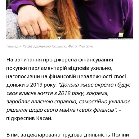
Геннадій Касай з донькою Поліною. Фото: Фейсбук
На запитання про джерела фінансування
покупки парламентарій відповів ухильно,
наголосивши на фінансовій незалежності своєї
доньки з 2019 року.
"Донька живе окремо і будує
своє власне життя з 2019 року, зокрема,
заробляє власною справою, самостійно ухвалює
рішення щодо свого майна і своїх фінансів"
, –
підкреслив Касай.
Втім, задекларована трудова діяльність Поліни