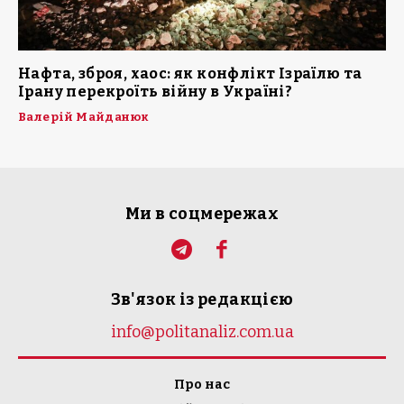
Нафта, зброя, хаос: як конфлікт Ізраїлю та
Ірану перекроїть війну в Україні?
Валерій Майданюк
Ми в соцмережах
Зв'язок із редакцією
info@politanaliz.com.ua
Про нас