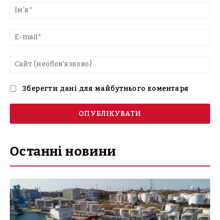
текст
Ім'
E-
mai
Са
(н
Зберегти дані для майбутнього коментаря
Останні новини