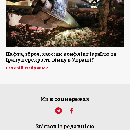
Нафта, зброя, хаос: як конфлікт Ізраїлю та
Ірану перекроїть війну в Україні?
Валерій Майданюк
Ми в соцмережах
Зв'язок із редакцією