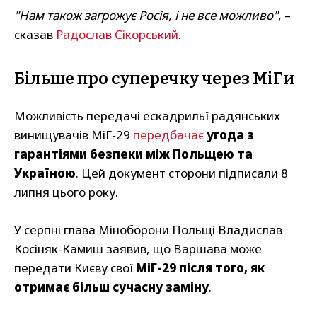
"Нам також загрожує Росія, і не все можливо"
, –
сказав
Радослав Сікорський
.
Більше про суперечку через МіГи
Можливість передачі ескадрильї радянських
винищувачів МіГ-29
передбачає
угода з
гарантіями безпеки між Польщею та
Україною
. Цей документ сторони підписали 8
липня цього року.
У серпні глава Міноборони Польщі Владислав
Косіняк-Камиш заявив, що Варшава може
передати Києву свої
МіГ-29 після того, як
отримає більш сучасну заміну
.