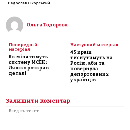
Радослав Сікорський
Ольга Тодорова
Попередній
Наступний матеріал
матеріал
45 країн
Як мінятимуть
тиснутимуть на
систему МСЕК:
Росію, аби та
Ляшко розкрив
повернула
деталі
депортованих
українців
Залишити коментар