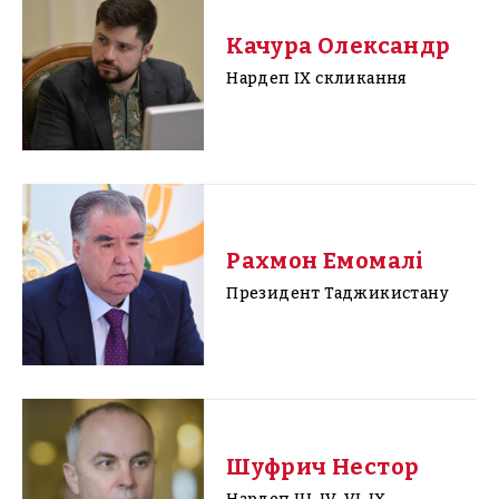
Качура Олександр
Нардеп IX скликання
Рахмон Емомалі
Президент Таджикистану
Шуфрич Нестор