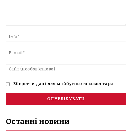
Введіть
текст
Ім'
E-
mai
Са
(н
Зберегти дані для майбутнього коментаря
Останні новини