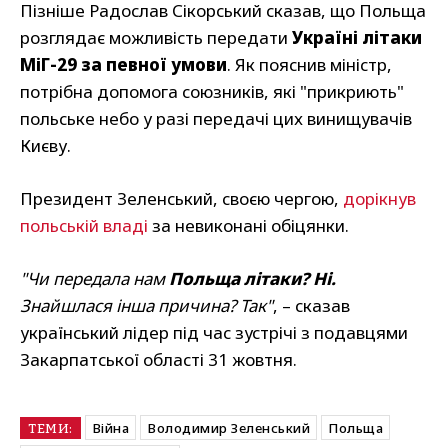
Пізніше Радослав Сікорський сказав, що Польща
розглядає можливість передати
Україні літаки
МіГ-29 за певної умови
. Як пояснив міністр,
потрібна допомога союзників, які "прикриють"
польське небо у разі передачі цих винищувачів
Києву.
Президент Зеленський, своєю чергою,
дорікнув
польській владі
за невиконані обіцянки.
"Чи передала нам
Польща літаки? Ні.
Знайшлася інша причина? Так"
, – сказав
український лідер під час зустрічі з подавцями
Закарпатської області 31 жовтня.
Війна
Володимир Зеленський
Польща
ТЕМИ: