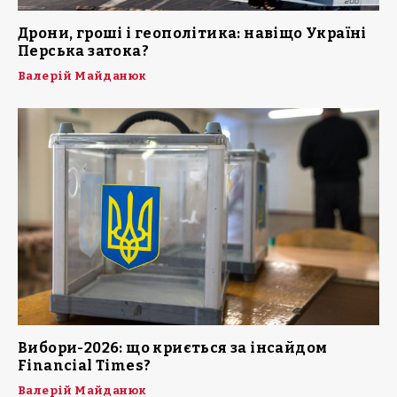
Дрони, гроші і геополітика: навіщо Україні
Перська затока?
Валерій Майданюк
Вибори-2026: що криється за інсайдом
Financial Times?
Валерій Майданюк