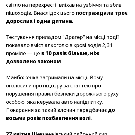
світло на перехресті, виїхав на узбіччя та збив
пішоходів. Внаслідок цього
постраждали троє
дорослих і одна дитина
.
Тестування приладом "Драгер" на місці події
показало вміст алкоголю в крові водія 2,31
проміле — це
в 10 разів більше, ніж
дозволено законом
.
Майбоженка затримали на місці. Йому
оголосили про підозру за статтею про
порушення правил безпеки дорожнього руху
особою, яка керувала авто напідпитку.
Покарання за такий злочин передбачає
до
восьми років позбавлення волі
.
27 квітня
Шевченківський районний суд