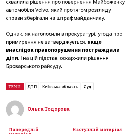
схвалила рішення про повернення Майбоженку
автомобіля Volvo, який протягом розгляду
справи зберігали на штрафмайданчику.
Однак, як наголосили в прокуратурі, угода про
примирення не затверджується,
якщо
внаслідок правопорушення постраждали
діти
. І на цій підставі оскаржили рішення
Броварського райсуду.
ДТП
Київська область
Суд
ТЕМИ:
Ольга Тодорова
Попередній
Наступний матеріал