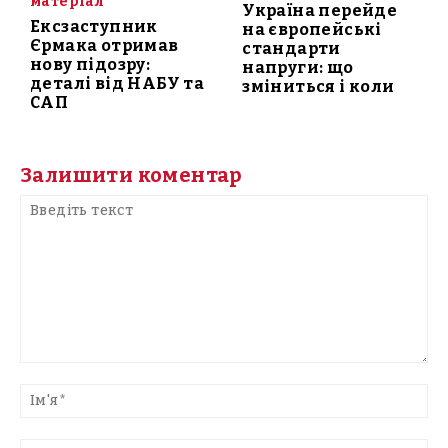
матеріал
Україна перейде
Ексзаступник
на європейські
Єрмака отримав
стандарти
нову підозру:
напруги: що
деталі від НАБУ та
зміниться і коли
САП
Залишити коментар
Введіть
текст
Ім'