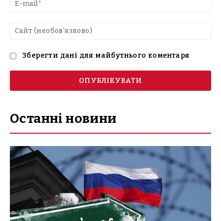
E-
mai
Са
(н
Зберегти дані для майбутнього коментаря
Останні новини