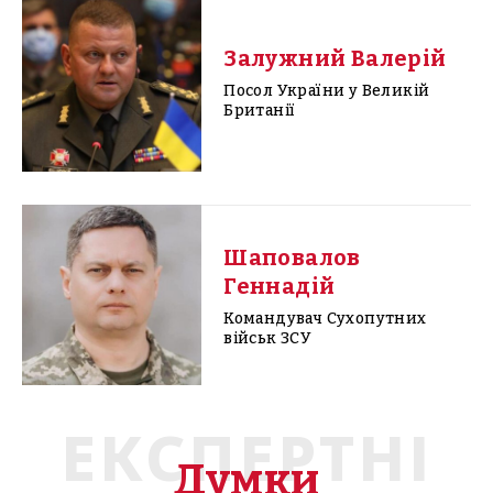
Залужний Валерій
Посол України у Великій
Британії
Шаповалов
Геннадій
Командувач Сухопутних
військ ЗСУ
ЕКСПЕРТНІ
Думки