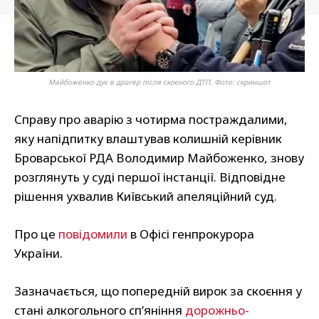
Майбоженко дує в драгер після скоєного ДТП. Фото: скриншот
Справу про аварію з чотирма постраждалими,
яку напідпитку влаштував колишній керівник
Броварської РДА Володимир Майбоженко, знову
розглянуть у суді першої інстанції. Відповідне
рішення ухвалив Київський апеляційний суд.
Про це
повідомили
в Офісі генпрокурора
України.
Зазначається, що попередній вирок за скоєння у
стані алкогольного сп’яніння
дорожньо-