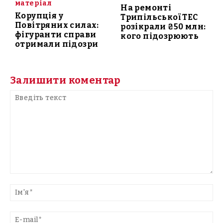
матеріал
На ремонті
Корупція у
Трипільської ТЕС
Повітряних силах:
розікрали ₴50 млн:
фігуранти справи
кого підозрюють
отримали підозри
Залишити коментар
Введіть
текст
Ім'
E-