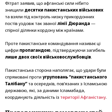
Фітрат заявив, що афганські сили нібито
знищили
десятки пакистанських військових
та взяли під контроль низку прикордонних
постів уздовж так званої
лінії Дюранда
—
спірної ділянки кордону між країнами.
Проте пакистанське командування називає ці
цифри
пропагандою
, підтверджуючи загибель
лише двох своїх військовослужбовців
.
Пакистанська сторона наполягає, що удари були
спрямовані проти
угруповань “пакистанського
Талібану”
та осередків, пов’язаних з Ісламською
державою, які, за даними Ісламабада,
координують діяльність із
території Афганістану
.