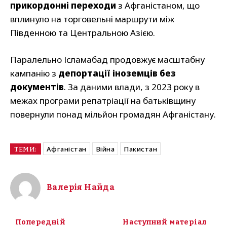
прикордонні переходи
з Афганістаном, що
вплинуло на торговельні маршрути між
Південною та Центральною Азією.
Паралельно Ісламабад продовжує масштабну
кампанію з
депортації іноземців без
документів
. За даними влади, з 2023 року в
межах програми репатріації на батьківщину
повернули понад мільйон громадян Афганістану.
Афганістан
Війна
Пакистан
ТЕМИ:
Валерія Найда
Попередній
Наступний матеріал