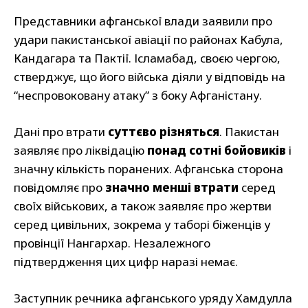
Представники афганської влади заявили про
удари пакистанської авіації по районах Кабула,
Кандагара та Пактії. Ісламабад, своєю чергою,
стверджує, що його війська діяли у відповідь на
“неспровоковану атаку” з боку Афганістану.
Дані про втрати
суттєво різняться
. Пакистан
заявляє про ліквідацію
понад сотні бойовиків
і
значну кількість поранених. Афганська сторона
повідомляє про
значно менші втрати
серед
своїх військових, а також заявляє про жертви
серед цивільних, зокрема у таборі біженців у
провінції Нангархар. Незалежного
підтвердження цих цифр наразі немає.
Заступник речника афганського уряду Хамдулла