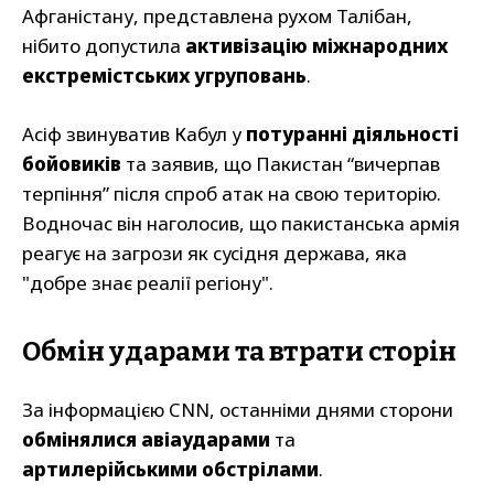
Афганістану, представлена рухом Талібан,
нібито допустила
активізацію міжнародних
екстремістських угруповань
.
Асіф звинуватив Кабул у
потуранні діяльності
бойовиків
та заявив, що Пакистан “вичерпав
терпіння” після спроб атак на свою територію.
Водночас він наголосив, що пакистанська армія
реагує на загрози як сусідня держава, яка
"добре знає реалії регіону".
Обмін ударами та втрати сторін
За інформацією CNN, останніми днями сторони
обмінялися авіаударами
та
артилерійськими обстрілами
.