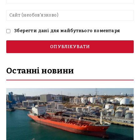
mai
Са
(н
Зберегти дані для майбутнього коментаря
Останні новини