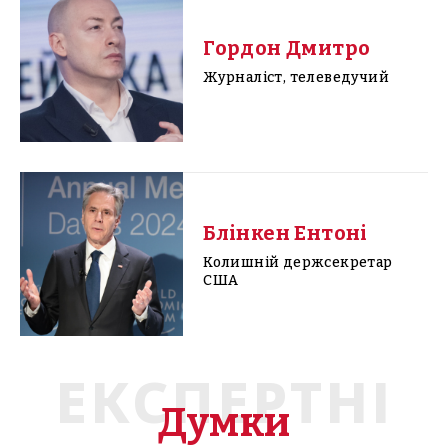
Гордон Дмитро
Журналіст, телеведучий
Блінкен Ентоні
Колишній держсекретар
США
ЕКСПЕРТНІ
Думки