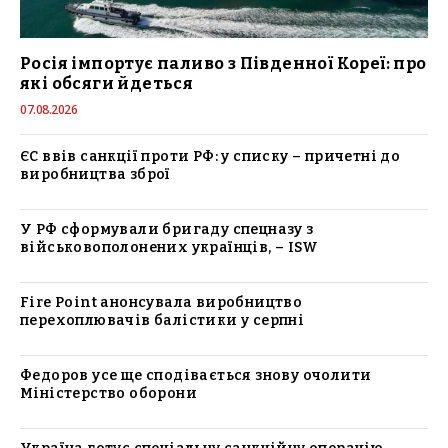
Росія імпортує паливо з Південної Кореї: про
які обсяги йдеться
07.08.2026
ЄС ввів санкції проти РФ: у списку – причетні до
виробництва зброї
У РФ сформували бригаду спецназу з
військовополонених українців, – ISW
Fire Point анонсувала виробництво
перехоплювачів балістики у серпні
Федоров усе ще сподівається знову очолити
Міністерство оборони