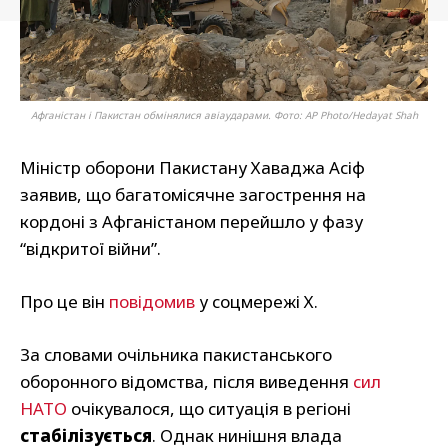
Афганістан і Пакистан обмінялися авіаударами. Фото: AP Photo/Hedayat Shah
Міністр оборони Пакистану Хаваджа Асіф
заявив, що багатомісячне загострення на
кордоні з Афганістаном перейшло у фазу
“відкритої війни”.
Про це він
повідомив
у соцмережі Х.
За словами очільника пакистанського
оборонного відомства, після виведення
сил
НАТО
очікувалося, що ситуація в регіоні
стабілізується
. Однак нинішня влада