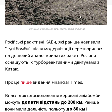
Російська авіабомба КАБ. Фото: ДСНС України
Російські реактивні КАБи, які раніше називали
"тупі бомби", після модернізації перетворилася
на дешевий аналог крилатих ракет. Росіяни
оснащують їх турбореактивними двигунами з
Китаю.
Про це
пише
видання Financial Times.
Внаслідок вдосконалення керовані авіабомби
можуть
долати відстань до 200 км
. Раніше
вони мали дальність польоту
до 80 км
і