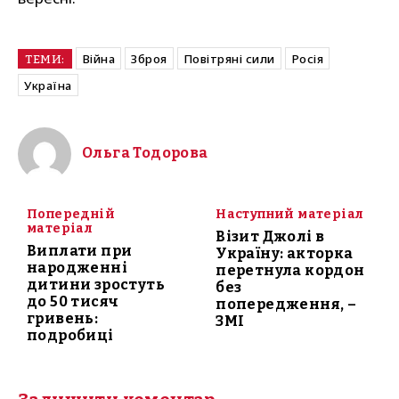
Війна
Зброя
Повітряні сили
Росія
ТЕМИ:
Україна
Ольга Тодорова
Попередній
Наступний матеріал
матеріал
Візит Джолі в
Виплати при
Україну: акторка
народженні
перетнула кордон
дитини зростуть
без
до 50 тисяч
попередження, –
гривень:
ЗМІ
подробиці