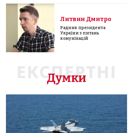
Литвин Дмитро
Радник президента
України з питань
комунікацій
ЕКСПЕРТНІ
Думки