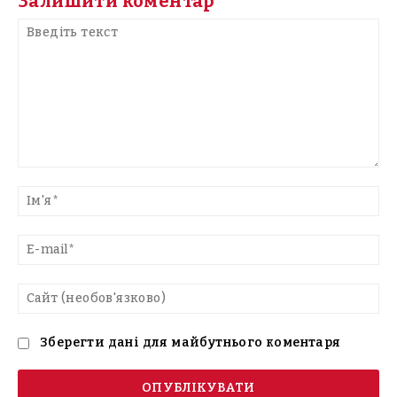
Залишити коментар
Введіть
текст
Ім'
E-
mai
Са
(н
Зберегти дані для майбутнього коментаря