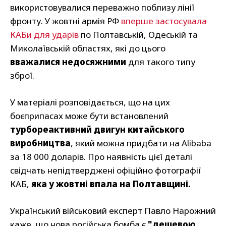
використовувалися переважно поблизу лінії
фронту. У жовтні армія РФ
вперше застосувала
КАБи для ударів
по Полтавській, Одеській та
Миколаївській областях, які до цього
вважалися недосяжними
для такого типу
зброї.
У матеріалі розповідається, що на цих
боєприпасах може бути встановлений
турбореактивний двигун китайського
виробництва
, який можна придбати на Alibaba
за 18 000 доларів. Про наявність цієї деталі
свідчать непідтверджені офіційно фотографії
КАБ,
яка у жовтні впала на Полтавщині.
Український військовий експерт Павло Нарожний
каже, що нова російська бомба є
"дешевою