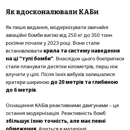
Як вдосконалювали КАБи
Як пише видання, модернізувати звичайні
авіаційні бомби вагою від 250 кг до 350 тонн
росіяни почали у 2023 році. Вони стали
встановлювати
крила та систему наведення
на ці "тупі бомби"
. Внаслідок цього боєприпаси
стали планувати десятки кілометрів, перш ніж
влучати у цілі. Після їхніх вибухів залишалися
кратери шириною
до 20 метрів та глибиною
до 6 метрів
.
Оснащення КАБів реактивними двигунами – це
остання модернізація. Реактивність бомб
збільшує їхню точність, але має певні
обмеження
, йдеться в матеріалі.