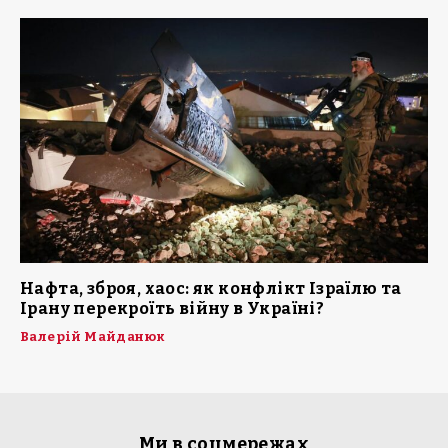
Нафта, зброя, хаос: як конфлікт Ізраїлю та
Ірану перекроїть війну в Україні?
Валерій Майданюк
Ми в соцмережах