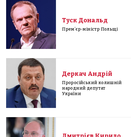
Туск Дональд
Премʼєр-міністр Польщі
Деркач Андрій
Проросійський колишній
народний депутат
України
Дмитрієв Кирило