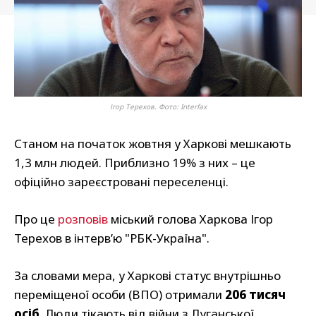
Ігор Терехов. Фото: Interfax
Станом на початок жовтня у Харкові мешкають
1,3 млн людей. Приблизно 19% з них – це
офіційно зареєстровані переселенці.
Про це
розповів
міський голова Харкова Ігор
Терехов в інтерв’ю "РБК-Україна".
За словами мера, у Харкові статус внутрішньо
переміщеної особи (ВПО) отримали
206 тисяч
осіб
. Люди тікають від війни з Луганської,