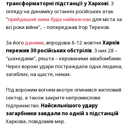
трансформаторні підстанції у Харкові
. З
огляду на динаміку останніх російських атак
"
прийдешня зима буде найважчою
для міста за
всі роки війни", – попереджав Ігор Терехов.
За його
даними
, впродовж 6-12 жовтня
Харків
пережив 30 російських обстрілів
. З них 28 –
"шахедами", решта – керованими авіабомбами.
Через ворожі удари постраждала одна людина,
загиблих, на щастя, немає.
Під ворожим вогнем вкотре опинився житловий
сектор, а також закрите непромислове
підприємство.
Найсильнішого удару
загарбники завдали по одній з підстанцій
Харкова, повідомив мер.