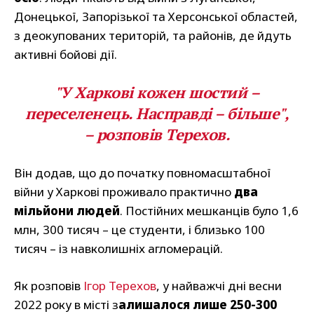
Донецької, Запорізької та Херсонської областей,
з деокупованих територій, та районів, де йдуть
активні бойові дії.
"У Харкові кожен шостий –
переселенець. Насправді – більше",
– розповів Терехов.
Він додав, що до початку повномасштабної
війни у Харкові проживало практично
два
мільйони людей
. Постійних мешканців було 1,6
млн, 300 тисяч – це студенти, і близько 100
тисяч – із навколишніх агломерацій.
Як розповів
Ігор Терехов
, у найважчі дні весни
2022 року в місті з
алишалося лише 250-300