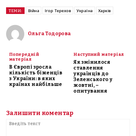
Війна
Ігор Терехов
Україна
Харків
ТЕМИ:
Ольга Тодорова
Попередній
Наступний матеріал
матеріал
Як змінилося
В Європі зросла
ставлення
кількість біженців
українців до
з України: в яких
Зеленського у
країнах найбільше
жовтні, –
опитування
Залишити коментар