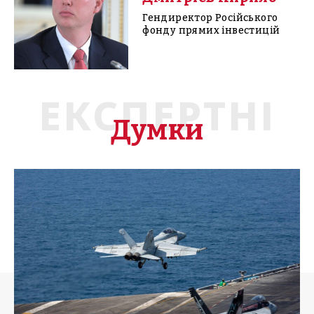
Гендиректор Російського
фонду прямих інвестицій
ЕКСПЕРТНІ
Думки