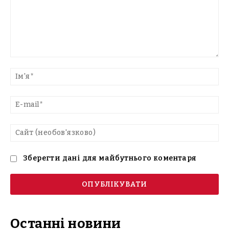
Введіть
текст
Ім'
E-
mai
Са
(н
Зберегти дані для майбутнього коментаря
Останні новини