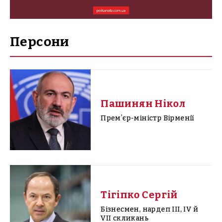
Персони
Пашинян Нікол
Премʼєр-міністр Вірменії
Тігіпко Сергій
Бізнесмен, нардеп III, IV й
VII скликань