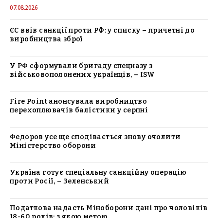
07.08.2026
ЄС ввів санкції проти РФ: у списку – причетні до
виробництва зброї
У РФ сформували бригаду спецназу з
військовополонених українців, – ISW
Fire Point анонсувала виробництво
перехоплювачів балістики у серпні
Федоров усе ще сподівається знову очолити
Міністерство оборони
Україна готує спеціальну санкційну операцію
проти Росії, – Зеленський
Податкова надасть Міноборони дані про чоловіків
18-60 років: з якою метою