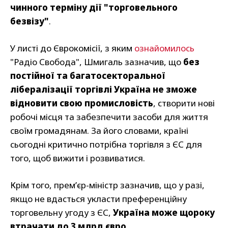
чинного терміну дії "торговельного
безвізу"
.
У листі до Єврокомісії, з яким
ознайомилось
"Радіо Свобода", Шмигаль зазначив, що
без
постійної та багатосекторальної
лібералізації торгівлі Україна не зможе
відновити свою промисловість
, створити нові
робочі місця та забезпечити засоби для життя
своїм громадянам. За його словами, країні
сьогодні критично потрібна торгівля з ЄС для
того, щоб вижити і розвиватися.
Крім того, прем’єр-міністр зазначив, що у разі,
якщо не вдасться укласти преференційну
торговельну угоду з ЄС,
Україна може щороку
втрачати до 3 млрд євро
.