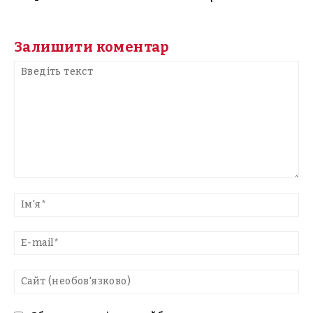
Залишити коментар
Введіть
текст
Ім'
E-
mai
Са
(н