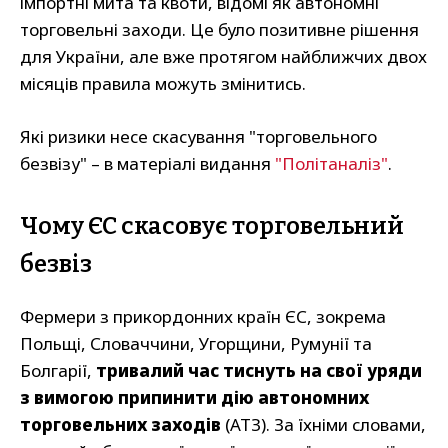
імпортні мита та квоти, відомі як автономні
торговельні заходи. Це було позитивне рішення
для України, але вже протягом найближчих двох
місяців правила можуть змінитись.
Які ризики несе скасування "торговельного
безвізу" – в матеріалі видання
"Політаналіз"
.
Чому ЄС скасовує торговельний
безвіз
Фермери з прикордонних країн ЄС, зокрема
Польщі, Словаччини, Угорщини, Румунії та
Болгарії,
тривалий час тиснуть на свої уряди
з вимогою припинити дію автономних
торговельних заходів
(АТЗ). За їхніми словами,