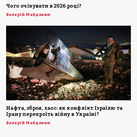
Чого очікувати в 2026 році?
Валерій Майданюк
Нафта, зброя, хаос: як конфлікт Ізраїлю та
Ірану перекроїть війну в Україні?
Валерій Майданюк