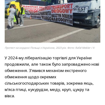
Протест на кордоні Польщі з Україною, 2023 рік. Фото: Rafał Mekler / X
У 2024-му лібералізацію торгівлі для України
продовжили, але також було запроваджено нові
обмеження. З’явився механізм екстреного
обмеження щодо окремих
сільськогосподарських товарів, зокрема яєць,
м’яса птиці, кукурудзи, меду, круп, цукру та
вівса.