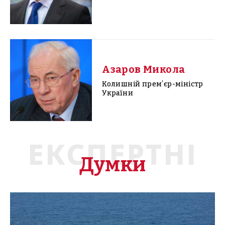
Азаров Микола
Колишній премʼєр-міністр
України
ЕКСПЕРТНІ
Думки