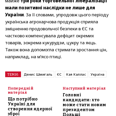
майже
три роки торговельної лібералізації
мали позитивні наслідки не лише для
України
. За її словами, упродовж цього періоду
українська агрохарчова продукція сприяла
зміцненню продовольчої безпеки в ЄС та
частково компенсувала дефіцит окремих
товарів, зокрема кукурудзи, цукру та яєць.
Також вона допомогла стримати зростання цін,
наприклад, на м’ясо птиці.
Денис Шмигаль
ЄС
Кая Каллас
Україна
ТЕМИ:
Попередній
Наступний матеріал
матеріал
Головні
Що потрібно
кандидати: хто
Україні для
може стати новим
створення ядерної
президентом
зброї
Польщі