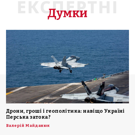
ЕКСПЕРТНІ
Думки
Дрони, гроші і геополітика: навіщо Україні
Перська затока?
Валерій Майданюк