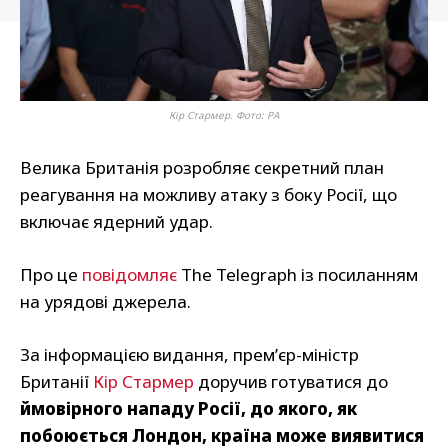
Кір Стармер. Фото: PA
Велика Британія розробляє секретний план
реагування на можливу атаку з боку Росії, що
включає ядерний удар.
Про це
повідомляє
The Telegraph із посиланням
на урядові джерела.
За інформацією видання, прем’єр-міністр
Британії
Кір Стармер
доручив готуватися до
ймовірного нападу Росії, до якого, як
побоюється Лондон, країна може виявитися