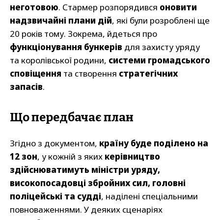
неготовою
. Стармер розпорядився
оновити
надзвичайні плани дій
, які були розроблені ще
20 років тому. Зокрема, йдеться про
функціонування бункерів
для захисту уряду
та королівської родини,
системи громадського
сповіщення
та створення
стратегічних
запасів
.
Що передбачає план
Згідно з документом,
країну буде поділено на
12 зон
, у кожній з яких
керівництво
здійснюватимуть міністри уряду,
високопосадовці збройних сил, головні
поліцейські та судді
, наділені спеціальними
повноваженнями. У деяких сценаріях