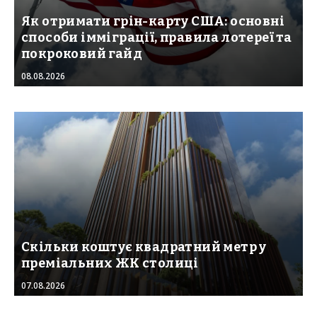
Як отримати грін-карту США: основні
способи імміграції, правила лотереї та
покроковий гайд
08.08.2026
Скільки коштує квадратний метр у
преміальних ЖК столиці
07.08.2026