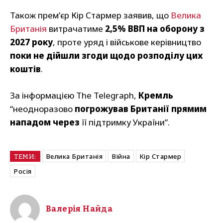
Також прем’єр Кір Стармер заявив, що
Велика
Британія
витрачатиме
2,5% ВВП на оборону з
2027 року
, проте уряд і військове керівництво
поки не дійшли згоди щодо розподілу цих
коштів
.
За інформацією The Telegraph,
Кремль
“неодноразово
погрожував Британії прямим
нападом через
її підтримку України”.
Велика Британія
Війна
Кір Стармер
ТЕМИ:
Росія
Валерія Найда