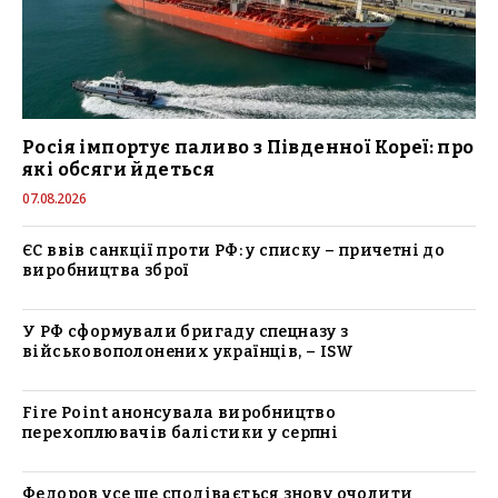
Росія імпортує паливо з Південної Кореї: про
які обсяги йдеться
07.08.2026
ЄС ввів санкції проти РФ: у списку – причетні до
виробництва зброї
У РФ сформували бригаду спецназу з
військовополонених українців, – ISW
Fire Point анонсувала виробництво
перехоплювачів балістики у серпні
Федоров усе ще сподівається знову очолити