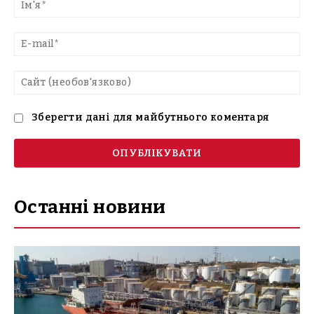
текст
Ім'
E-
mai
Са
(н
Зберегти дані для майбутнього коментаря
Останні новини