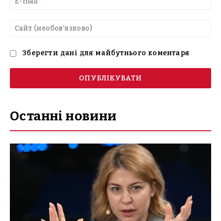
mai
Са
(н
Зберегти дані для майбутнього коментаря
Останні новини