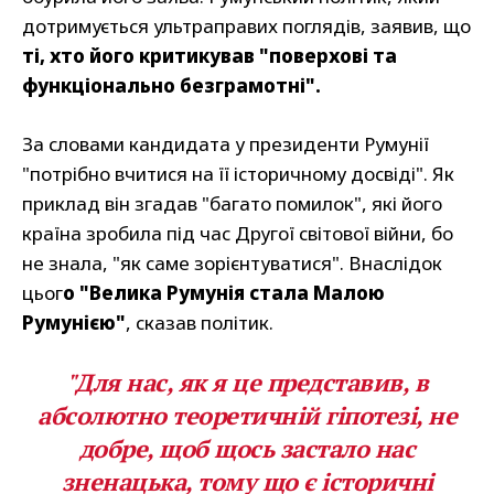
дотримується ультраправих поглядів, заявив, що
ті, хто його критикував "поверхові та
функціонально безграмотні".
За словами кандидата у президенти Румунії
"потрібно вчитися на її історичному досвіді". Як
приклад він згадав "багато помилок", які його
країна зробила під час Другої світової війни, бо
не знала, "як саме зорієнтуватися". Внаслідок
цьог
о "Велика Румунія стала Малою
Румунією"
, сказав політик.
"Для нас, як я це представив, в
абсолютно теоретичній гіпотезі, не
добре, щоб щось застало нас
зненацька, тому що є історичні