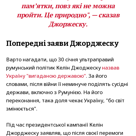
пам’ятки, повз які не можна
пройти. Це природно", — сказав
Джоржеску.
Попередні заяви Джорджеску
Варто нагадати, що 30 січня ультраправий
румунський політик Келін Джоджеску
назвав
Україну "вигаданою державою"
. За його
словами, після війни її неминуче поділять сусідні
держави, включно з Румунією. На його
переконання, така доля чекає Україну, "бо світ
змінюється".
Під час президентської кампанії Келін
Джорджеску заявляв, що після своєї перемоги