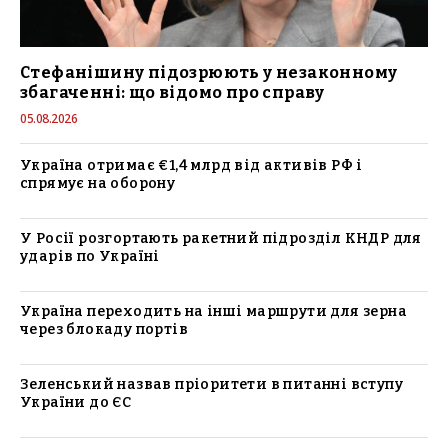
Стефанішину підозрюють у незаконному
збагаченні: що відомо про справу
05.08.2026
Україна отримає €1,4 млрд від активів РФ і
спрямує на оборону
У Росії розгортають ракетний підрозділ КНДР для
ударів по Україні
Україна переходить на інші маршрути для зерна
через блокаду портів
Зеленський назвав пріоритети в питанні вступу
України до ЄС