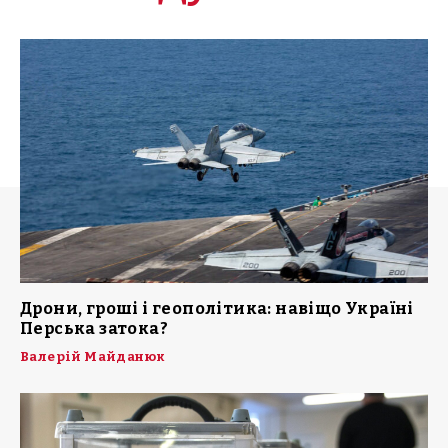
Дрони, гроші і геополітика: навіщо Україні
Перська затока?
Валерій Майданюк