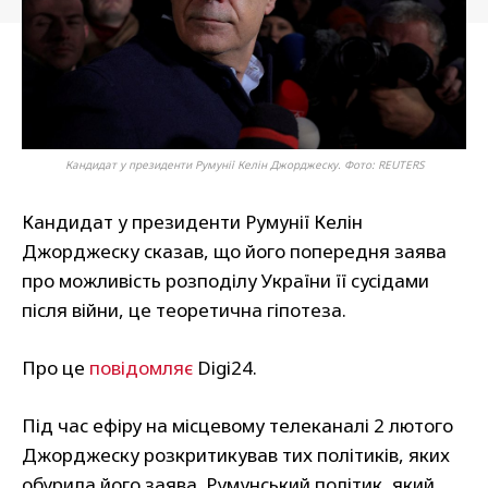
Кандидат у президенти Румунії Келін Джорджеску. Фото: REUTERS
Кандидат у президенти Румунії Келін
Джорджеску сказав, що його попередня заява
про можливість розподілу України її сусідами
після війни, це теоретична гіпотеза.
Про це
повідомляє
Digi24.
Під час ефіру на місцевому телеканалі 2 лютого
Джорджеску розкритикував тих політиків, яких
обурила його заява. Румунський політик, який