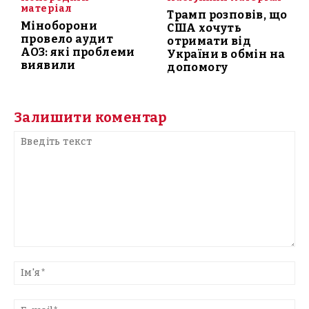
матеріал
Трамп розповів, що
Міноборони
США хочуть
провело аудит
отримати від
АОЗ: які проблеми
України в обмін на
виявили
допомогу
Залишити коментар
Введіть
текст
Ім'
E-