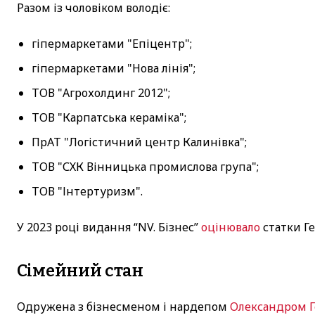
Разом із чоловіком володіє:
гіпермаркетами "Епіцентр";
гіпермаркетами "Нова лінія";
ТОВ "Агрохолдинг 2012";
ТОВ "Карпатська кераміка";
ПрАТ "Логістичний центр Калинівка";
ТОВ "СХК Вінницька промислова група";
ТОВ "Інтертуризм".
У 2023 році видання “NV. Бізнес”
оцінювало
статки Ге
Сімейний стан
Одружена з бізнесменом і нардепом
Олександром 