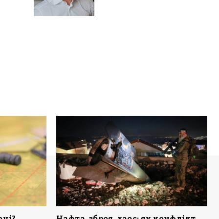
оці?
Нафта, зброя, хаос: як конфлікт