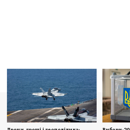
Дрони, гроші і геополітика:
Вибори-20