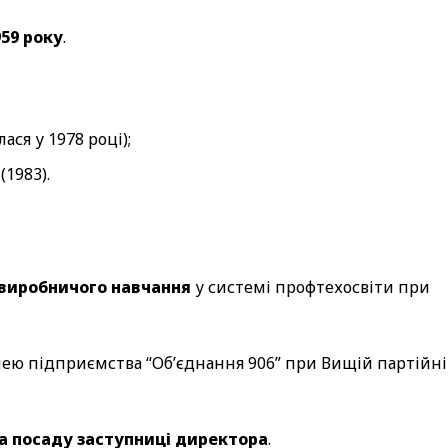
959 року
.
ся у 1978 році);
1983).
виробничого навчання
у системі профтехосвіти при
нею підприємства “Об’єднання 906” при Вищій партійн
а посаду заступниці директора
.