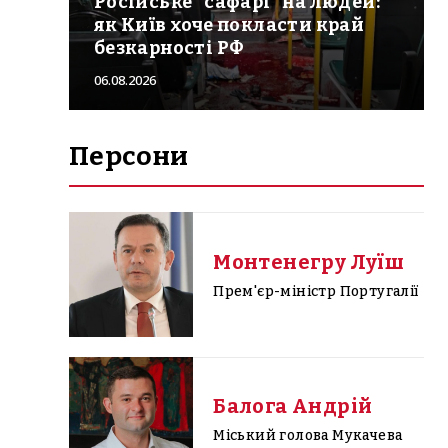
Російське "сафарі" на людей:
як Київ хоче покласти край
безкарності РФ
06.08.2026
Персони
Монтенегру Луїш
Прем'єр-міністр Португалії
Балога Андрій
Міський голова Мукачева