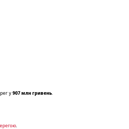
рег у
907 млн гривень
.
Герегою
.