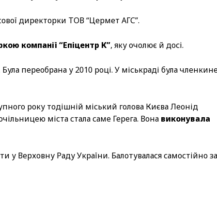
нсової директорки ТОВ “Цермет АГС”.
кою компанії “Епіцентр К”
, яку очолює й досі.
. Була переобрана у 2010 році. У міськраді була членкин
тупного року тодішній міський голова Києва Леонід
чільницею міста стала саме Герега. Вона
виконувала
ти у Верховну Раду України. Балотувалася самостійно з