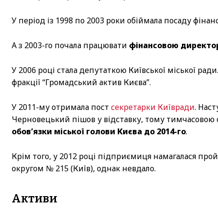
У період із 1998 по 2003 роки обіймала посаду фіна
А з 2003-го почала працювати
фінансовою директор
У 2006 році стала депутаткою Київської міської ради
фракції “Громадський актив Києва”.
У 2011-му отримала пост
секретарки Київради
. Нас
Черновецький пішов у відставку, тому тимчасовою о
обов’язки міської голови Києва до 2014-го
.
Крім того, у 2012 році підприємиця намагалася прой
округом № 215 (Київ), однак невдало.
Активи