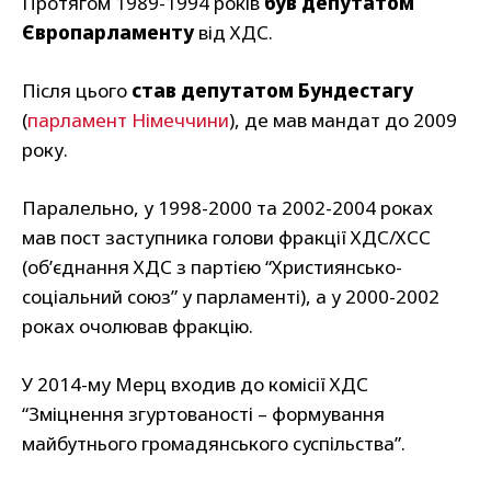
Протягом 1989-1994 років
був депутатом
Європарламенту
від ХДС.
Після цього
став депутатом Бундестагу
(
парламент Німеччини
), де мав мандат до 2009
року.
Паралельно, у 1998-2000 та 2002-2004 роках
мав пост заступника голови фракції ХДС/ХСС
(об’єднання ХДС з партією “Християнсько-
соціальний союз” у парламенті), а у 2000-2002
роках очолював фракцію.
У 2014-му Мерц входив до комісії ХДС
“Зміцнення згуртованості – формування
майбутнього громадянського суспільства”.