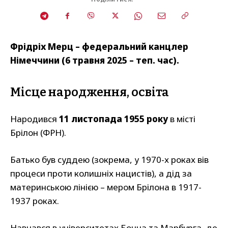
Фрідріх Мерц – федеральний канцлер
Німеччини (6 травня 2025 – теп. час).
Місце народження, освіта
Народився
11 листопада 1955 року
в місті
Брілон (ФРН).
Батько був суддею (зокрема, у 1970-х роках вів
процеси проти колишніх нацистів), а дід за
материнською лінією – мером Брілона в 1917-
1937 роках.
Навчався в університетах Бонна та Марбурга, де