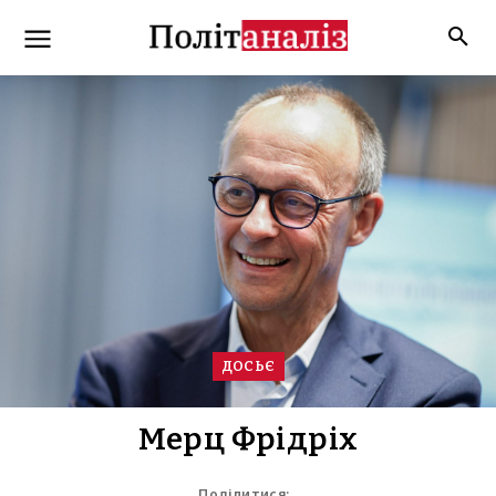
ДОСЬЄ
Мерц Фрідріх
Поділитися: