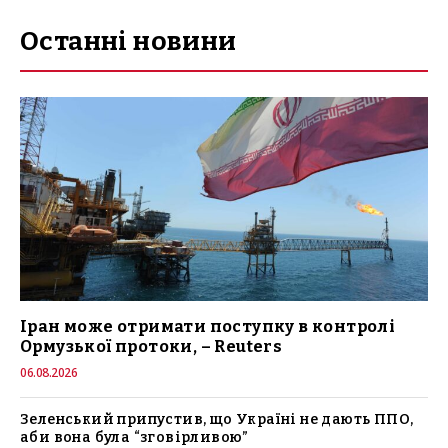
Останні новини
Іран може отримати поступку в контролі
Ормузької протоки, – Reuters
06.08.2026
Зеленський припустив, що Україні не дають ППО,
аби вона була “зговірливою”