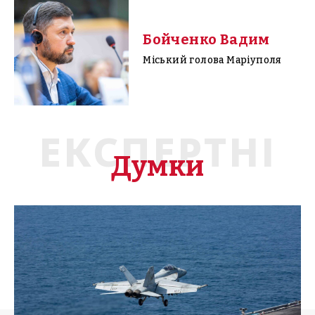
Бойченко Вадим
Міський голова Маріуполя
ЕКСПЕРТНІ
Думки