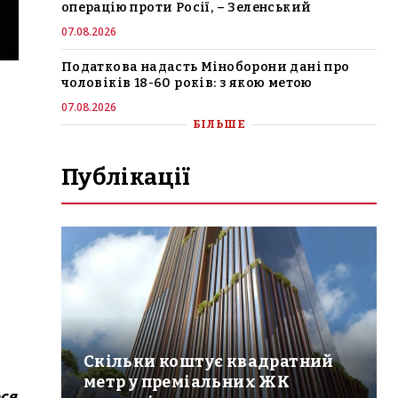
операцію проти Росії, – Зеленський
07.08.2026
Податкова надасть Міноборони дані про
чоловіків 18-60 років: з якою метою
07.08.2026
БІЛЬШЕ
Публікації
Скільки коштує квадратний
метр у преміальних ЖК
ося