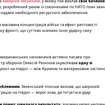
із
Валерієм Залужним
, у якому той виклав
своє бачення
и, розроблений разом із союзниками по НАТО план зазн
 надали необхідного ресурсного забезпечення.
а масована концентрація військ та ефект раптовості.
у фронті, що суттєво знизило їхню ударну силу.
а американських чиновників активно писали про
стр оборони Олексій Резніков окреслював
одну зі
 фронт на півдні — між Кримом та материковою частин
роблемами
. Зеленський пізніше визнав, що широкий
ацію на півдні — ворог знав, де готується удар.
е приніс швидкого результату
, зокрема через неповн