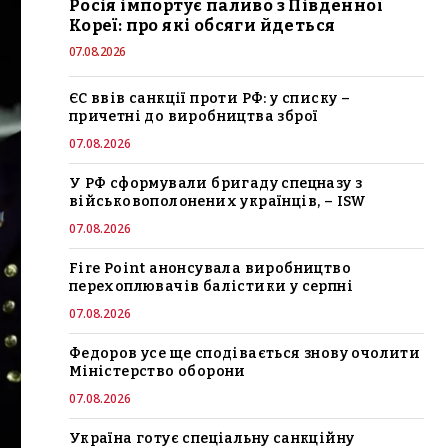
Росія імпортує паливо з Південної
Кореї: про які обсяги йдеться
07.08.2026
ЄС ввів санкції проти РФ: у списку –
причетні до виробництва зброї
07.08.2026
У РФ сформували бригаду спецназу з
військовополонених українців, – ISW
07.08.2026
Fire Point анонсувала виробництво
перехоплювачів балістики у серпні
07.08.2026
Федоров усе ще сподівається знову очолити
Міністерство оборони
07.08.2026
Україна готує спеціальну санкційну