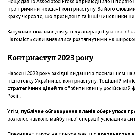
Нещодавно Associated Press оприлюднило інтерв’ю 
про причини невдачі контрнаступу. За його словам
краху через те, що президент та інші чиновники не
Залужний пояснив: для успіху операції була потрібн
Натомість сили виявилися розтягнутими на широком
Контрнаступ 2023 року
Навесні 2023 року західні видання з посиланням н
підготовку України до контрнаступу. Тодішній міні
стратегічних цілей
так: "вбити клин у російський
Росії".
Утім,
публічне обговорення планів обернулося п
розголос навколо майбутньої операції ускладнив ситу
Президент також не приховував, що
контрнаступ н