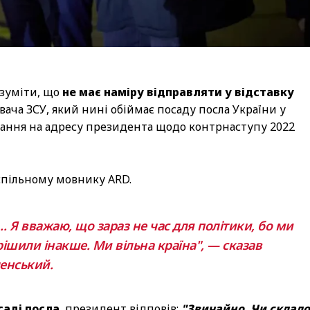
зуміти, що
не має наміру відправляти у відставку
ча ЗСУ, який нині обіймає посаду посла України у
вання на адресу президента щодо контрнаступу 2022
спільному мовнику ARD.
)… Я вважаю, що зараз не час для політики, бо ми
ирішили інакше. Ми вільна країна", — сказав
енський.
саді посла
, президент відповів:
"Звичайно. Чи склал