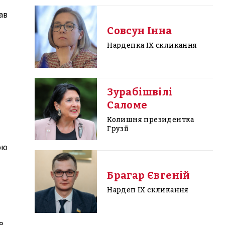
ав
Совсун Інна
Нардепка IX скликання
Зурабішвілі
Саломе
Колишня президентка
Грузії
ою
Брагар Євгеній
Нардеп IX скликання
е