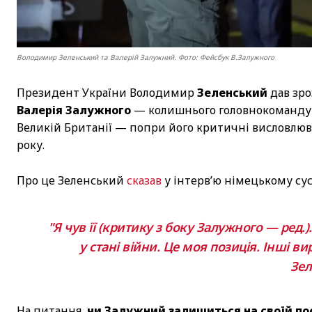
Володимир Зеленський та Валерій Залужний. Фото: Фейсбук В.Залужного
Президент України Володимир
Зеленський
дав зро
Валерія Залужного
— колишнього головнокомандува
Великій Британії — попри його критичні висловлю
року.
Про це Зеленський
сказав
у інтерв’ю німецькому су
"Я чув її (критику з боку Залужного — ред.
у стані війни. Це моя позиція. Інші в
Зел
На питання,
чи Залужний залишиться на своїй по