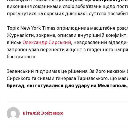
виконання союзниками своїх зобов’язань щодо поста
просунутися на окремих ділянках і суттєво послаби
Торік New York Times оприлюднила масштабне розсл
Журналісти, зокрема, описали внутрішній конфлікт 
військ
Олександр Сирський
, невдоволений відвед
запропонував перенести акцент з південного напрям
боєприпасів.
Зеленський підтримав це рішення. За його наказом
Сирського та силами генерала Тарнавського, що мали
бригад, які готувалися для удару на Мелітополь
Віталій Войтенко