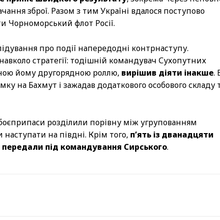
чання зброї. Разом з тим Україні вдалося поступово
ти Чорноморський флот Росії.
ідування про події напередодні контрнаступу.
навколо стратегії: тодішній командувач Сухопутних
еною йому другорядною роллю,
вирішив діяти інакше
.
ку на Бахмут і зажадав додаткового особового складу 
 боєприпаси розділили порівну між угрупованням
 наступати на півдні. Крім того,
п’ять із дванадцяти
, передали під командування Сирського
.