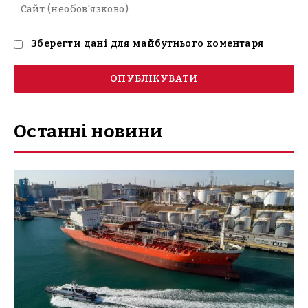
Са
(н
Зберегти дані для майбутнього коментаря
Останні новини