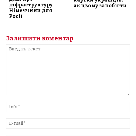
інфраструктуру
як цьому запобігти
Німеччини для
Росії
Залишити коментар
Введіть
текст
Ім'
E-
mai