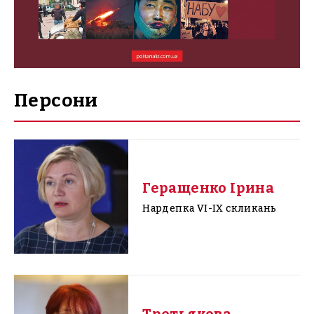
Персони
Геращенко Ірина
Нардепка VI-IX скликань