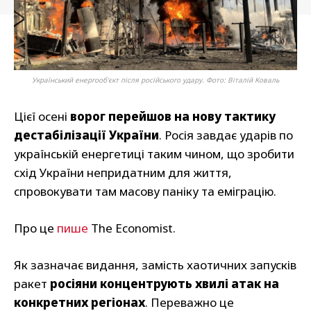
Український енергооб'єкт після російського удару. Фото: Віталій Коваль
Цієї осені
ворог перейшов на нову тактику
дестабілізації України
. Росія завдає ударів по
українській енергетиці таким чином, що зробити
схід України непридатним для життя,
спровокувати там масову паніку та еміграцію.
Про це
пише
The Economist.
Як зазначає видання, замість хаотичних запусків
ракет
росіяни концентрують хвилі атак на
конкретних регіонах
. Переважно це