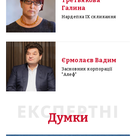
Третьякова
Галина
Нардепка IX скликання
Єрмолаєв Вадим
Засновник корпорації
"Алеф"
ЕКСПЕРТНІ
Думки