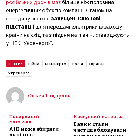
російських дронів має
більше ніж половина
енергетичних обʼєктів компанії. Станом на
середину жовтня
захищені ключові
підстанції
для передачі електрики із заходу
країни на схід та з півдня на північ, стверджують
у НЕК "Укренерго".
Війна
Міненерго
Росія
Україна
ТЕМИ:
Укренерго
Ольга Тодорова
Попередній
Наступний матеріал
матеріал
Банки стали
AfD може збирати
частіше блокувати
дані про
картки українців: