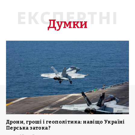
ЕКСПЕРТНІ
Думки
Дрони, гроші і геополітика: навіщо Україні
Перська затока?