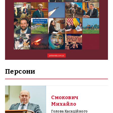
Персони
Смокович
Михайло
Голова Касаційного