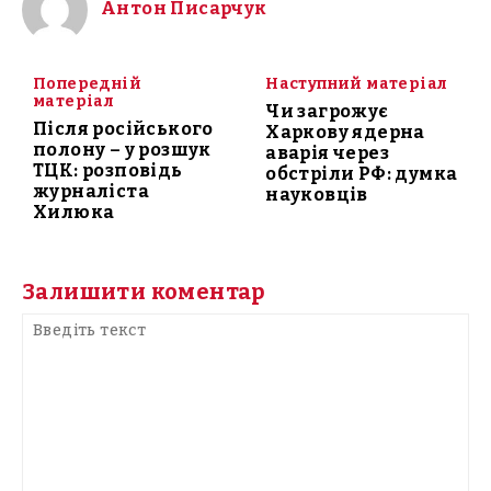
Антон Писарчук
Попередній
Наступний матеріал
матеріал
Чи загрожує
Після російського
Харкову ядерна
полону – у розшук
аварія через
ТЦК: розповідь
обстріли РФ: думка
журналіста
науковців
Хилюка
Залишити коментар