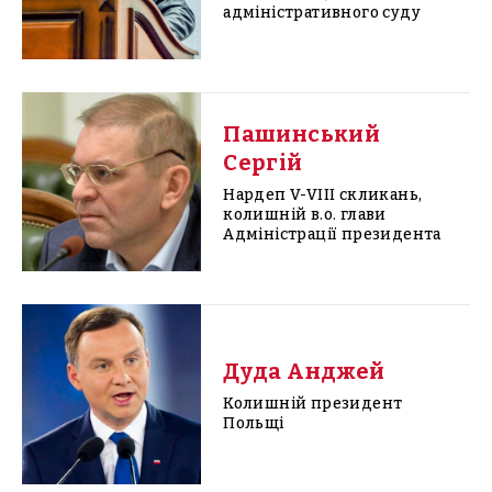
адміністративного суду
Пашинський
Сергій
Нардеп V-VIII скликань,
колишній в.о. глави
Адміністрації президента
Дуда Анджей
Колишній президент
Польщі