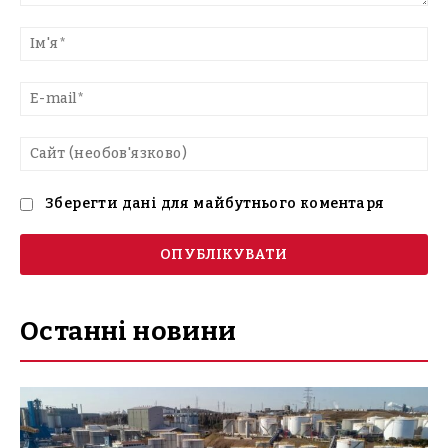
Введіть
текст
Ім'
E-
mai
Са
(н
Зберегти дані для майбутнього коментаря
Останні новини