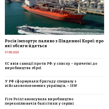
Росія імпортує паливо з Південної Кореї: про
які обсяги йдеться
07.08.2026
ЄС ввів санкції проти РФ: у списку – причетні до
виробництва зброї
У РФ сформували бригаду спецназу з
військовополонених українців, – ISW
Fire Point анонсувала виробництво
перехоплювачів балістики у серпні