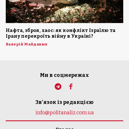
Нафта, зброя, хаос: як конфлікт Ізраїлю та
Ірану перекроїть війну в Україні?
Валерій Майданюк
Ми в соцмережах
Зв'язок із редакцією
info@politanaliz.com.ua