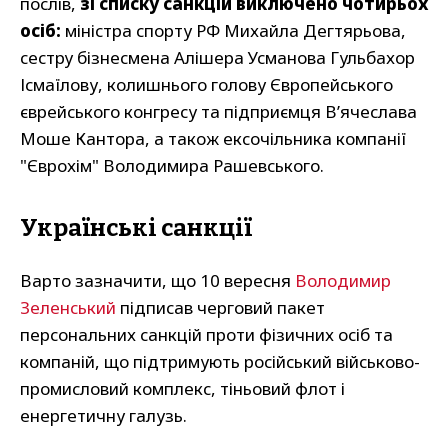
послів,
зі списку санкцій виключено чотирьох
осіб:
міністра спорту РФ Михайла Дегтярьова,
сестру бізнесмена Алішера Усманова Гульбахор
Ісмаїлову, колишнього голову Європейського
єврейського конгресу та підприємця В’ячеслава
Моше Кантора, а також ексочільника компанії
"Єврохім" Володимира Рашевського.
Українські санкції
Варто зазначити, що 10 вересня
Володимир
Зеленський
підписав черговий пакет
персональних санкцій проти фізичних осіб та
компаній, що підтримують російський військово-
промисловий комплекс, тіньовий флот і
енергетичну галузь.