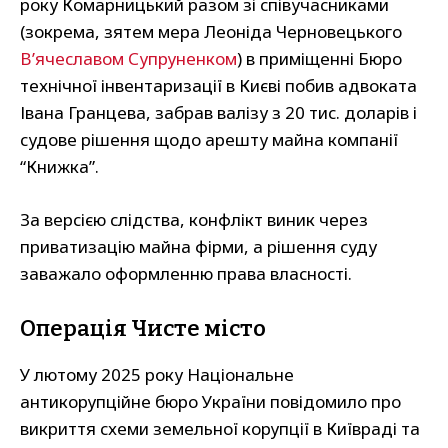
року Комарницький разом зі співучасниками
(зокрема, зятем мера Леоніда Черновецького
В’ячеславом Супруненком
) в приміщенні Бюро
технічної інвентаризації в Києві побив адвоката
Івана Гранцева, забрав валізу з 20 тис. доларів і
судове рішення щодо арешту майна компанії
“Книжка”.
За версією слідства, конфлікт виник через
приватизацію майна фірми, а рішення суду
заважало оформленню права власності.
Операція Чисте місто
У лютому 2025 року Національне
антикорупційне бюро України повідомило про
викриття схеми земельної корупції в Київраді та