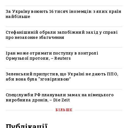
За Україну воюють 16 тисяч іноземців: з яких країн
найбільше
Стефанішиній обрали запобіжний захід у справі
про незаконне збагачення
Іран може отримати поступку в контролі
Ормузької протоки, – Reuters
Зеленський припустив, що Україні не дають ППО,
аби вона була “зговірливою”
Спецслужби РФ планували замах на німецького
виробника дронів, – Die Zeit
БІЛЬШЕ
Публікації