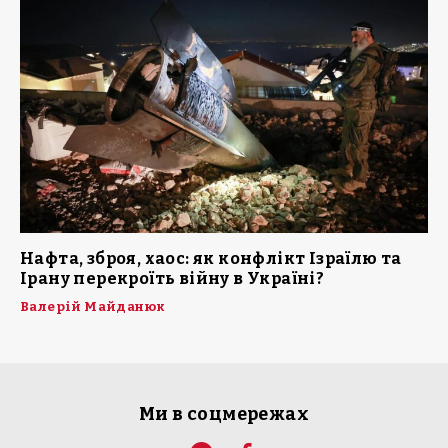
Нафта, зброя, хаос: як конфлікт Ізраїлю та
Ірану перекроїть війну в Україні?
Валерій Майданюк
Ми в соцмережах