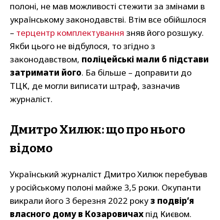
полоні, не мав можливості стежити за змінами в
українському законодавстві. Втім все обійшлося
–
терцентр комплектування
зняв його розшуку.
Якби цього не відбулося, то згідно з
законодавством,
поліцейські мали б підстави
затримати його
. Ба більше – доправити до
ТЦК, де могли виписати штраф, зазначив
журналіст.
Дмитро Хилюк: що про нього
відомо
Український журналіст Дмитро Хилюк перебував
у російському полоні майже 3,5 роки. Окупанти
викрали його 3 березня 2022 року
з подвір’я
власного дому в Козаровичах
під Києвом.