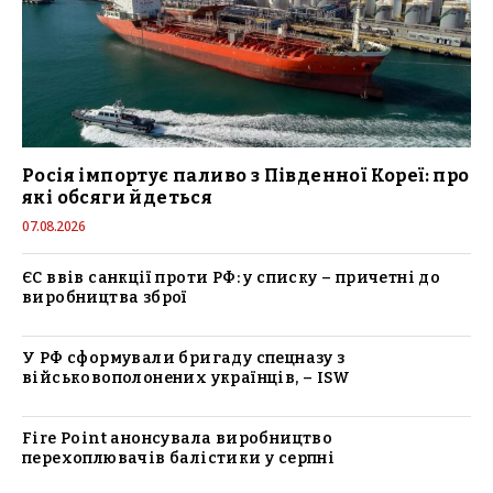
Росія імпортує паливо з Південної Кореї: про
які обсяги йдеться
07.08.2026
ЄС ввів санкції проти РФ: у списку – причетні до
виробництва зброї
У РФ сформували бригаду спецназу з
військовополонених українців, – ISW
Fire Point анонсувала виробництво
перехоплювачів балістики у серпні