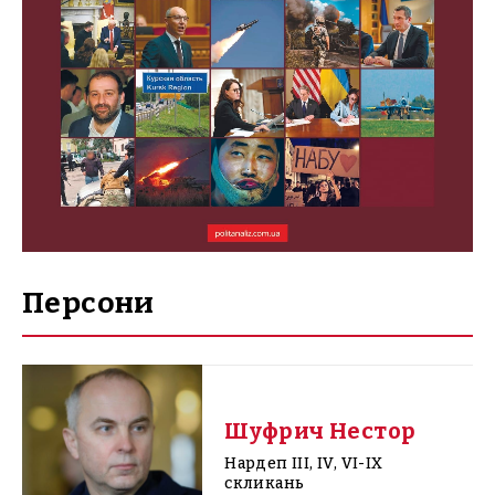
Персони
Шуфрич Нестор
Нардеп III, IV, VI-IX
скликань