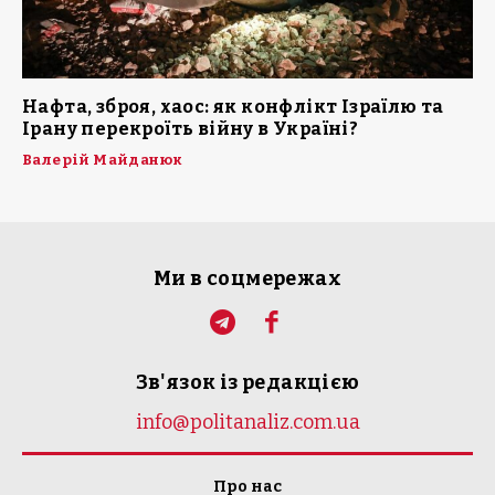
Нафта, зброя, хаос: як конфлікт Ізраїлю та
Ірану перекроїть війну в Україні?
Валерій Майданюк
Ми в соцмережах
Зв'язок із редакцією
info@politanaliz.com.ua
Про нас