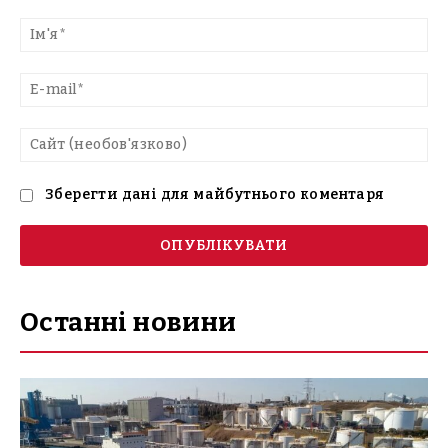
Введіть
текст
Ім'
E-
mai
Са
(н
Зберегти дані для майбутнього коментаря
Останні новини