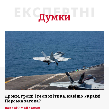
ЕКСПЕРТНІ
Думки
Дрони, гроші і геополітика: навіщо Україні
Перська затока?
Валерій Майданюк