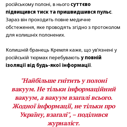
російському полоні, в нього
суттєво
підвищився тиск та пришвидшився пульс
.
Зараз він проходить повне медичне
обстеження, яке проводять згідно з протоколом
для колишніх полонених.
Колишній бранець Кремля каже, що ув’язнені у
російській тюрмах перебувають
у повній
ізоляції від будь-якої інформації
.
"Найбільше гнітить у полоні
вакуум. Не тільки інформаційний
вакуум, а вакуум взагалі всього.
Жодної інформації, не тільки про
Україну, взагалі", – поділився
журналіст.