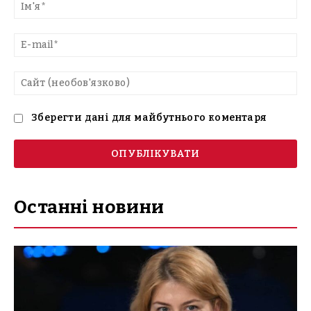
текст
Ім'
E-
mai
Са
(н
Зберегти дані для майбутнього коментаря
Останні новини