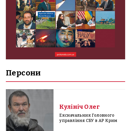
Персони
Кулініч Олег
Ексначальник Головного
управління СБУ в АР Крим