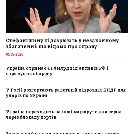
Стефанішину підозрюють у незаконному
збагаченні: що відомо про справу
05.08.2026
Україна отримає €1,4 млрд від активів РФ і
спрямує на оборону
У Росії розгортають ракетний підрозділ КНДР для
ударів по Україні
Україна переходить на інші маршрути для зерна
через блокаду портів
Зеленський назвав пріоритети в питанні вступу