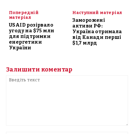
Попередній
Наступний матеріал
матеріал
Заморожені
USAID розірвало
активи РФ:
угоду на $75 млн
Україна отримала
для підтримки
від Канади перші
енергетики
$1,7 млрд
України
Залишити коментар
Введіть