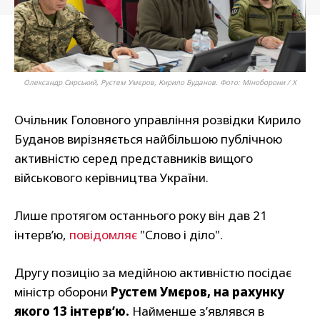
Олександр Сирський, Рустем Умєров, Кирило Буданов. Фото: Міноборони / Х
Очільник Головного управління розвідки Кирило
Буданов вирізняється найбільшою публічною
активністю серед представників вищого
військового керівництва України.
Лише протягом останнього року він дав 21
інтерв’ю,
повідомляє
"Слово і діло".
Другу позицію за медійною активністю посідає
міністр оборони
Рустем Умєров, на рахунку
якого 13 інтерв’ю.
Найменше з’являвся в