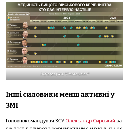
Інфографіка: “Слово і діло”
Інші силовики менш активні
у
ЗМІ
Головнокомандувач ЗСУ
Олександр Сирський
за
рік поспілкувався з журналістами сім разів, із них