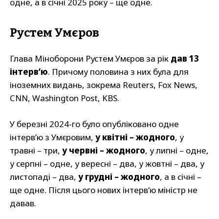
одне, а в січні 2025 року – ще одне.
Рустем Умєров
Глава Міноборони Рустем Умєров за рік
дав 13
інтерв’ю
. Причому половина з них була для
іноземних видань, зокрема Reuters, Fox News,
CNN, Washington Post, KBS.
У березні 2024-го було опубліковано одне
інтерв’ю з Умєровим,
у квітні – жодного
, у
травні – три,
у червні – жодного
, у липні – одне,
у серпні – одне, у вересні – два, у жовтні – два, у
листопаді – два,
у грудні – жодного
, а в січні –
ще одне. Після цього нових інтерв’ю міністр не
давав.