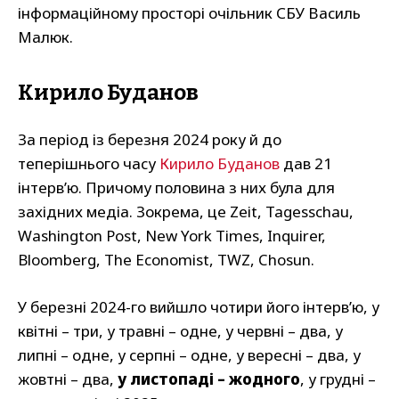
інформаційному просторі очільник СБУ Василь
Малюк.
Кирило Буданов
За період із березня 2024 року й до
теперішнього часу
Кирило Буданов
дав 21
інтерв’ю. Причому половина з них була для
західних медіа. Зокрема, це Zeit, Tagesschau,
Washington Post, New York Times, Inquirer,
Bloomberg, The Economist, TWZ, Chosun.
У березні 2024-го вийшло чотири його інтерв’ю, у
квітні – три, у травні – одне, у червні – два, у
липні – одне, у серпні – одне, у вересні – два, у
жовтні – два,
у листопаді – жодного
, у грудні –