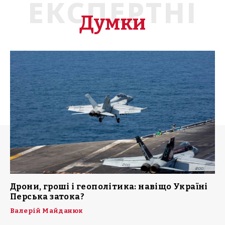
ЕКСПЕРТНІ
Думки
Дрони, гроші і геополітика: навіщо Україні
Перська затока?
Валерій Майданюк