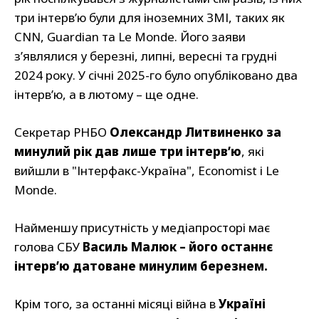
три інтерв’ю були для іноземних ЗМІ, таких як
CNN, Guardian та Le Monde. Його заяви
з’являлися у березні, липні, вересні та грудні
2024 року. У січні 2025-го було опубліковано два
інтерв’ю, а в лютому – ще одне.
Секретар РНБО
Олександр Литвиненко за
минулий рік дав лише три інтерв’ю
, які
вийшли в "Інтерфакс-Україна", Economist і Le
Monde.
Найменшу присутність у медіапросторі має
голова СБУ
Василь Малюк – його останнє
інтерв’ю датоване минулим березнем.
Крім того, за останні місяці війна в
Україні