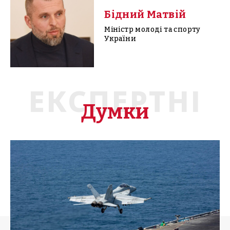
Бідний Матвій
Міністр молоді та спорту
України
ЕКСПЕРТНІ
Думки