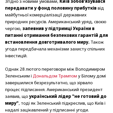
Згідно з новими умовами,
Київ зобов’язувався
передавати у фонд половину прибутків
від
майбутньої комерціалізації державних
природних ресурсів. Американський уряд, своєю
чергою,
запевнив у підтримці України в
питанні отримання безпекових гарантій для
встановлення довготривалого миру.
Також
угода передбачала механізми захисту спільних
інвестицій.
Однак 28 лютого переговори між Володимиром
Зеленським і
Дональдом Трампом
у Білому домі
завершилися безрезультатно, що зірвало
процес підписання. Американський президент
заявив, що
український лідер "не готовий до
миру"
, тоді як Зеленський підкреслив, що Київ і
надалі зацікавлений у підписанні угоди.