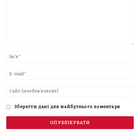
Введіть
текст
Ім'
E-
mai
Са
(н
Зберегти дані для майбутнього коментаря