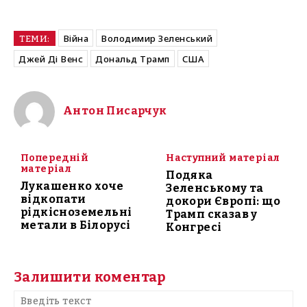
Війна
Володимир Зеленський
ТЕМИ:
Джей Ді Венс
Дональд Трамп
США
Антон Писарчук
Попередній
Наступний матеріал
матеріал
Подяка
Лукашенко хоче
Зеленському та
відкопати
докори Європі: що
рідкісноземельні
Трамп сказав у
метали в Білорусі
Конгресі
Залишити коментар