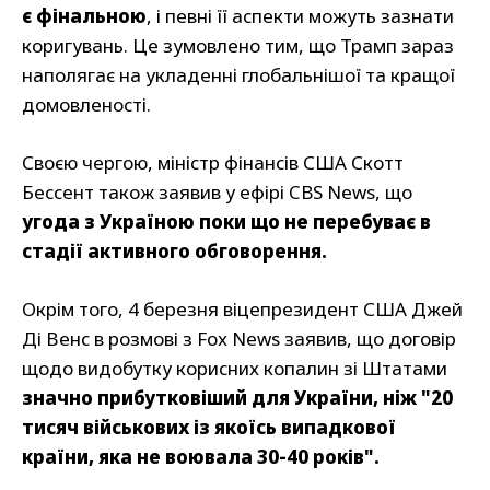
є фінальною
, і певні її аспекти можуть зазнати
коригувань. Це зумовлено тим, що Трамп зараз
наполягає на укладенні глобальнішої та кращої
домовленості.
Своєю чергою, міністр фінансів США Скотт
Бессент також заявив у ефірі CBS News, що
угода з Україною поки що не перебуває в
стадії активного обговорення.
Окрім того, 4 березня віцепрезидент США Джей
Ді Венс в розмові з Fox News заявив, що договір
щодо видобутку корисних копалин зі Штатами
значно прибутковіший для України, ніж "20
тисяч військових із якоїсь випадкової
країни, яка не воювала 30-40 років".