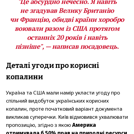
"Це абсурдно нечесно. Я навіть
не згадував Велику Британію
чи Францію, обидві країни хоробро
воювали разом із США протягом
останніх 20 років і навіть
пізніше",
— написав посадовець.
Деталі угоди про корисні
копалини
Україна та США мали намір укласти угоду про
спільний видобуток українських корисних
копалин, проте початковий варіант документа
викликав суперечки. Київ відмовився ухвалювати
пропозицію, згідно з якою
Америка
отримувала б 50% прав на природні ресурси