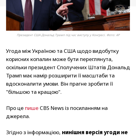
Президент США Дональд Трамп під час виступу у Конгресі. Фото: AP
Угода між Україною та США щодо видобутку
корисних копалин може бути переглянута,
оскільки президент Сполучених Штатів Дональд
Трамп має намір розширити її масштаби та
вдосконалити умови. Він прагне зробити її
"більшою та кращою".
Про це
пише
CBS News із посиланням на
джерела.
Згідно з інформацією,
нинішня версія угоди не