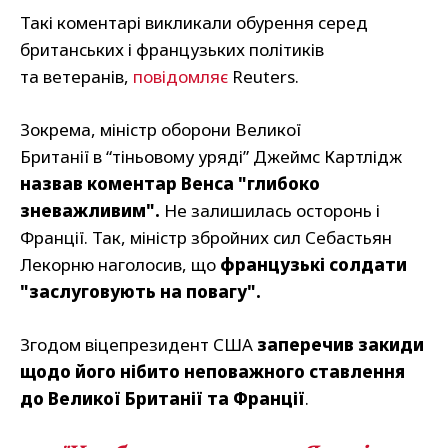
Такі коментарі викликали обурення серед
британських і французьких політиків
та ветеранів,
повідомляє
Reuters.
Зокрема, міністр оборони Великої
Британії в “тіньовому уряді” Джеймс Картлідж
назвав коментар Венса "глибоко
зневажливим".
Не залишилась осторонь і
Франції. Так, міністр збройних сил Себастьян
Лекорню наголосив, що
французькі солдати
"заслуговують на повагу".
Згодом віцепрезидент США
заперечив закиди
щодо його нібито неповажного ставлення
до Великої Британії та Франції
.