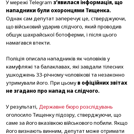
У мережі Telegram
з’явилася інформація, що
нападники були охоронцями Тищенка.
Однак сам депутат заперечує це, стверджуючи,
що військовий ударив слідчого, який проводив
обшук шахрайської ботоферми, і після цього
намагався втекти.
Поліція описала нападників як чоловіків у
камуфляжі та балаклавах, які завдали тілесних
ушкоджень 33-річному чоловікові та незаконно
утримували його. При цьому
в офіційних звітах
не згадано про напад на слідчого.
У результаті,
Державне бюро розслідувань
оголосило Тищенку підозру, стверджуючи, що
саме за його вказівкою військового побили. Якщо
його визнають винним, депутат може отримати