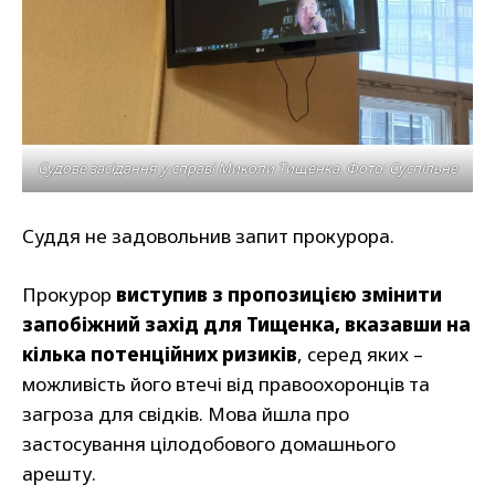
Судове засідання у справі Миколи Тищенка. Фото: Суспільне
Суддя не задовольнив запит прокурора.
Прокурор
виступив з пропозицією змінити
запобіжний захід для Тищенка, вказавши на
кілька потенційних ризиків
, серед яких –
можливість його втечі від правоохоронців та
загроза для свідків. Мова йшла про
застосування цілодобового домашнього
арешту.