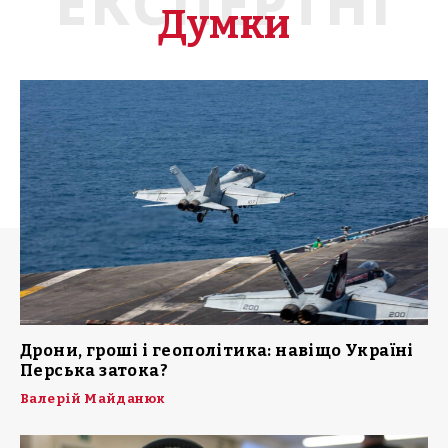
ЕКСПЕРТНІ
Думки
Дрони, гроші і геополітика: навіщо Україні
Перська затока?
Валерій Майданюк