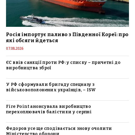
Росія імпортує паливо з Південної Кореї: про
які обсяги йдеться
07.08.2026
ЄС ввів санкції проти РФ: у списку – причетні до
виробництва зброї
У РФ сформували бригаду спецназу з
військовополонених українців, – ISW
Fire Point анонсувала виробництво
перехоплювачів балістики у серпні
Федоров усе ще сподівається знову очолити
Міністерство оборони