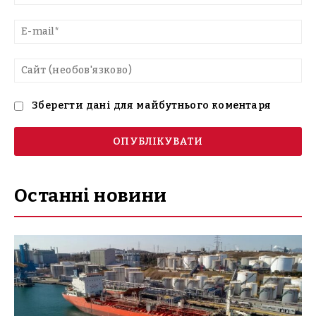
E-
mai
Са
(н
Зберегти дані для майбутнього коментаря
Останні новини