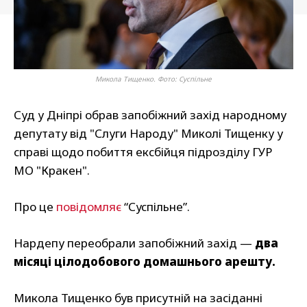
Микола Тищенко. Фото: Суспільне
Суд у Дніпрі обрав запобіжний захід народному
депутату від "Слуги Народу" Миколі Тищенку у
справі щодо побиття ексбійця підрозділу ГУР
МО "Кракен".
Про це
повідомляє
“Суспільне”.
Нардепу переобрали запобіжний захід —
два
місяці цілодобового домашнього арешту.
Микола Тищенко був присутній на засіданні