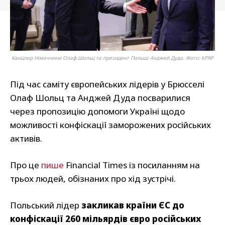
Канцлер Німеччини Олаф Шольц та президент Польщі Анджей Дуда. Фото: KPRP
Під час саміту європейських лідерів у Брюсселі
Олаф Шольц та Анджей Дуда посварилися
через пропозицію допомоги Україні щодо
можливості конфіскації заморожених російських
активів.
Про це
пише
Financial Times із посиланням на
трьох людей, обізнаних про хід зустрічі.
Польський лідер
закликав країни ЄС до
конфіскації 260 мільярдів євро російських