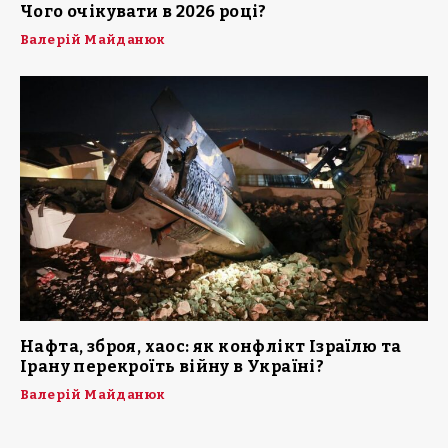
Чого очікувати в 2026 році?
Валерій Майданюк
Нафта, зброя, хаос: як конфлікт Ізраїлю та
Ірану перекроїть війну в Україні?
Валерій Майданюк