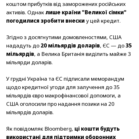
коштом прибутків від заморожених російських
активів. Однак
лише країни "Великої сімки"
погодилися зробити внески
у цей кредит.
Згідно з досягнутими домовленостями, США
нададуть до
20 мільярдів доларів
, ЄС — до
35
мільярдів
, а Велика Британія виділить майже 3
мільярди доларів.
У грудні Україна та ЄС підписали меморандум
щодо кредитної угоди для залучення до 35
мільярдів євро макрофінансової допомоги, а
США оголосили про надання позики на 20
мільярдів доларів.
Як повідомляє Bloomberg,
ці кошти будуть
використані для підтримки оборонних