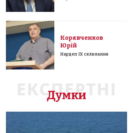
Корявченков
Юрій
Нардеп IX скликання
ЕКСПЕРТНІ
Думки