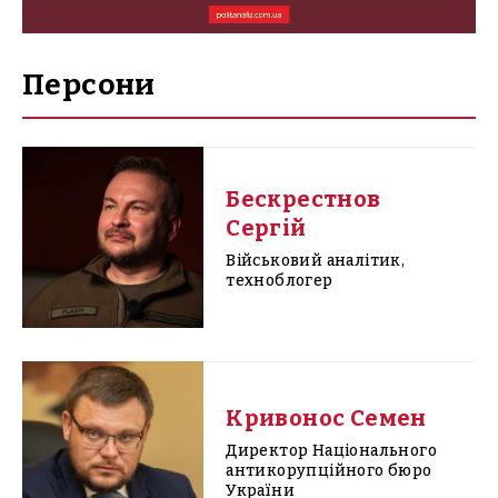
Персони
Бескрестнов
Сергій
Військовий аналітик,
техноблогер
Кривонос Семен
Директор Національного
антикорупційного бюро
України