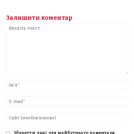
Залишити коментар
Введіть
текст
Ім'
E-
mai
Са
(н
Зберегти дані для майбутнього коментаря