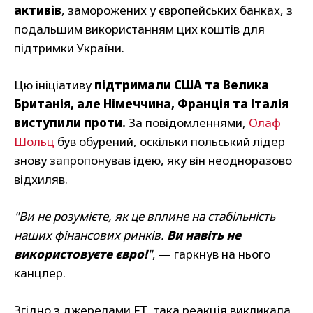
активів
, заморожених у європейських банках, з
подальшим використанням цих коштів для
підтримки України.
Цю ініціативу
підтримали США та Велика
Британія, але Німеччина, Франція та Італія
виступили проти.
За повідомленнями,
Олаф
Шольц
був обурений, оскільки польський лідер
знову запропонував ідею, яку він неодноразово
відхиляв.
"Ви не розумієте, як це вплине на стабільність
наших фінансових ринків.
Ви навіть не
використовуєте євро!
"
, — гаркнув на нього
канцлер.
Згідно з джерелами FT, така реакція викликала