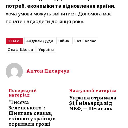
потреб, економіки та відновлення країни
,
хоча умови можуть змінитися. Допомога має
почати надходити до кінця року.
Анджей Дуда
Війна
Кая Каллас
ТЕМИ:
Олаф Шольц
Україна
Антон Писарчук
Попередній
Наступний матеріал
матеріал
Україна отримала
“Тисяча
$1,1 мільярда від
Зеленського”:
МВФ, — Шмигаль
Шмигаль сказав,
скільки українців
отримали гроші