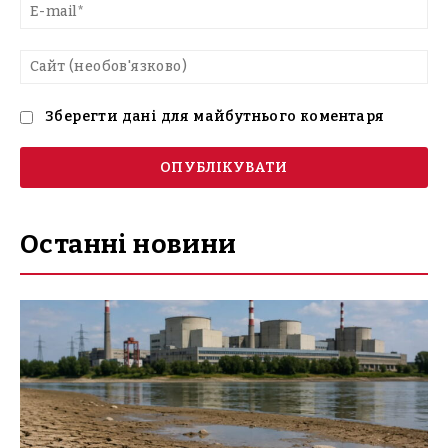
E-
mai
Са
(н
Зберегти дані для майбутнього коментаря
Останні новини