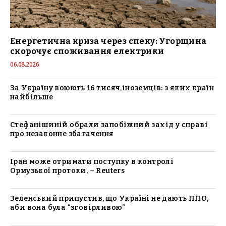
Енергетична криза через спеку: Угорщина
скорочує споживання електрики
06.08.2026
За Україну воюють 16 тисяч іноземців: з яких країн
найбільше
Стефанішиній обрали запобіжний захід у справі
про незаконне збагачення
Іран може отримати поступку в контролі
Ормузької протоки, – Reuters
Зеленський припустив, що Україні не дають ППО,
аби вона була “зговірливою”