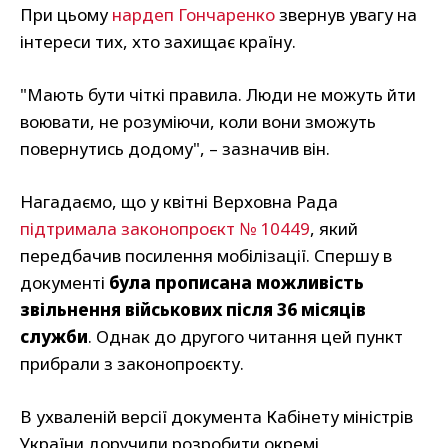
При цьому
нардеп Гончаренко
звернув увагу на
інтереси тих, хто захищає країну.
"Мають бути чіткі правила. Люди не можуть йти
воювати, не розуміючи, коли вони зможуть
повернутись додому", – зазначив він.
Нагадаємо, що у квітні Верховна Рада
підтримала законопроєкт № 10449
, який
передбачив посилення мобілізації. Спершу в
документі
була прописана можливість
звільнення військових після 36 місяців
служби
. Однак до другого читання цей пункт
прибрали з законопроєкту.
В ухваленій версії документа Кабінету міністрів
України доручили розробити окремі