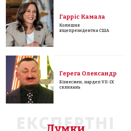
Гарріс Камала
Колишня
віцепрезидентка США
Герега Олександр
Бізнесмен, нардеп VII-IX
скликань
ЕКСПЕРТНІ
Думки