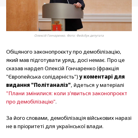
Олексій Гончаренко. Фото: Фейсбук депутата
Обіцяного законопроєкту про демобілізацію,
який мав підготувати уряд, досі немає. Про це
сказав нардеп Олексій Гончаренко (фракція
"Європейська солідарність")
у коментарі для
видання "Політаналіз"
, йдеться у матеріалі
"Плани змінилися: коли з’явиться законопроєкт
про демобілізацію"
.
За його словами, демобілізація військових наразі
не в пріоритеті для української влади.