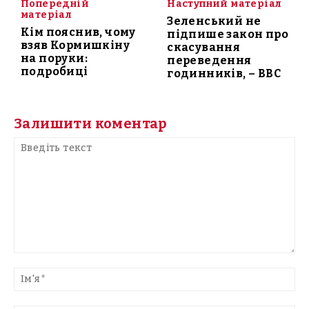
Попередній
Наступний матеріал
матеріал
Зеленський не
Кім пояснив, чому
підпише закон про
взяв Кормишкіну
скасування
на поруки:
переведення
подробиці
годинників, – BBC
Залишити коментар
Введіть
текст
Ім'