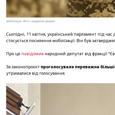
Мобілізація. Фото з відкритих джерел
Сьогодні, 11 квітня, український парламент під ча
стосується посилення мобілізації. Він був затверд
Про це
повідомив
народний депутат від фракції “Є
За законопроєкт
проголосувала переважна більші
утрималися від голосування.