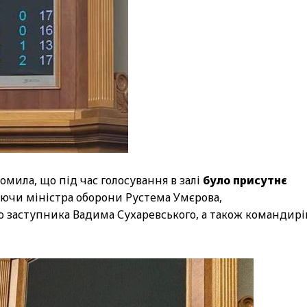
омила, що під час голосування в залі
було присутнє
аючи міністра оборони Рустема Умєрова,
го заступника Вадима Сухаревського, а також командирі