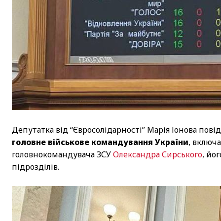
Депутатка від “Євросолідарності” Марія Іонова повід
головне військове командування України
, включ
головнокомандувача ЗСУ
Олександра Сирського
, йо
підрозділів.