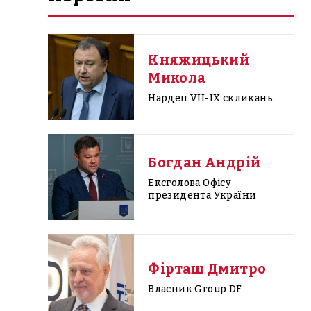
Княжицький
Микола
Нардеп VII-IX скликань
Богдан Андрій
Ексголова Офісу
президента України
Фірташ Дмитро
Власник Group DF