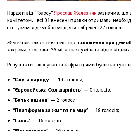
Нардеп від “Голосу”
Ярослав Железняк
зазначив, що 
комітетом, і всі 31 внесені правки отримали необхі
стосувалася демобілізації, яка набрала 227 голосів.
Железняк також пояснив, що
положення про демобі
зокрема, стосовно 36 місяців служби та відповідних
Результати голосування за фракціями були наступн
“
Слуга народу
” — 192 голоси;
“
Європейська Солідарність
” — 0 голосів;
“
Батьківщина
” — 2 голоси;
“
Платформа за життя та мир
” — 18 голосів;
“
Голос
” — 16 голосів;
“
Відновлення
” — 16 голосів;