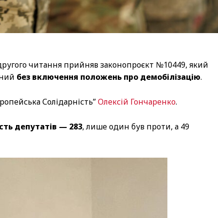
с другого читання прийняв законопроєкт №10449, який
жений
без включення положень про демобілізацію
.
вропейська Солідарність”
Олексій Гончаренко
.
сть депутатів — 283
, лише один був проти, а 49