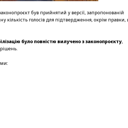
законопроєкт був прийнятий у версії, запропонованій
дну кількість голосів для підтвердження, окрім правки,
лізацію було повністю вилучено з законопроєкту
,
 рішень.
ими: