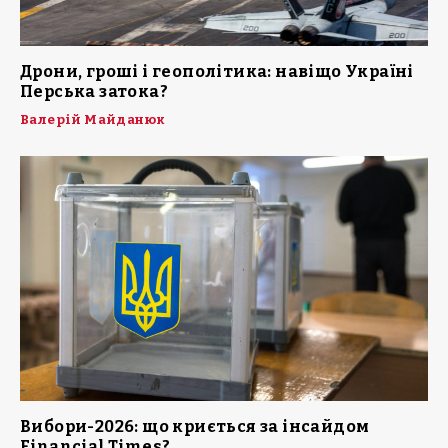
Дрони, гроші і геополітика: навіщо Україні
Перська затока?
Валерій Майданюк
Вибори-2026: що криється за інсайдом
Financial Times?