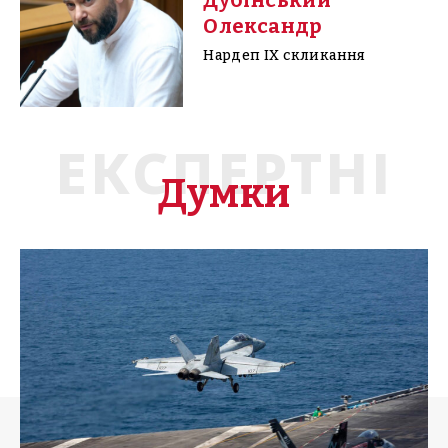
Олександр
Нардеп IX скликання
ЕКСПЕРТНІ
Думки