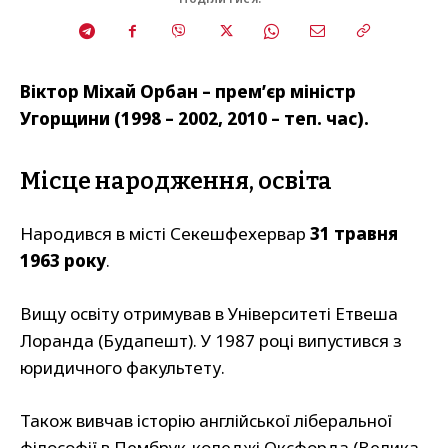
Віктор Міхай Орбан – премʼєр міністр
Угорщини (1998 – 2002, 2010 – теп. час).
Місце народження, освіта
Народився в місті Секешфехервар
31 травня
1963 року
.
Вищу освіту отримував в Університеті Етвеша
Лоранда (Будапешт). У 1987 році випустився з
юридичного факультету.
Також вивчав історію англійської ліберальної
філософії в Пембрук-коледжі Оксфорда (Велика