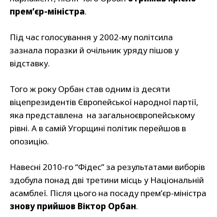
премʼєр-міністра
.
Під час голосування у 2002-му політсила
зазнала поразки й очільник уряду пішов у
відставку.
Того ж року Орбан став одним із десяти
віцепрезидентів Європейської народної партії,
яка представлена на загальноєвропейському
рівні. А в самій Угорщині політик перейшов в
опозицію.
Навесні 2010-го “Фідес” за результатами виборів
здобула понад дві третини місць у Національній
асамблеї. Після цього на посаду премʼєр-міністра
знову прийшов Віктор Орбан
.