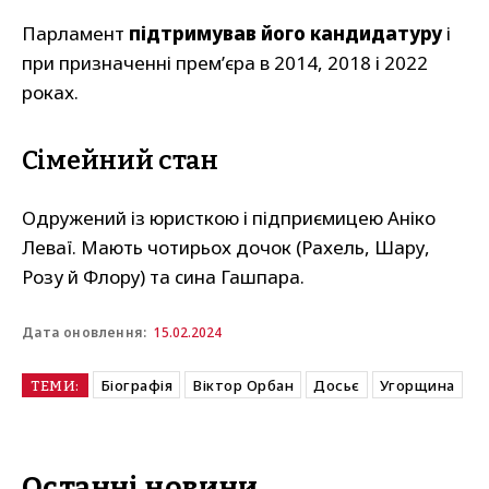
Парламент
підтримував його кандидатуру
і
при призначенні премʼєра в 2014, 2018 і 2022
роках.
Сімейний стан
Одружений із юристкою і підприємицею Аніко
Леваї. Мають чотирьох дочок (Рахель, Шару,
Розу й Флору) та сина Гашпара.
15.02.2024
Дата оновлення:
Біографія
Віктор Орбан
Досьє
Угорщина
ТЕМИ:
Останні новини