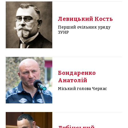
Левицький Кость
Перший очільник уряду
ЗУНР
Бондаренко
Анатолій
Міський голова Черкас
Дубінський