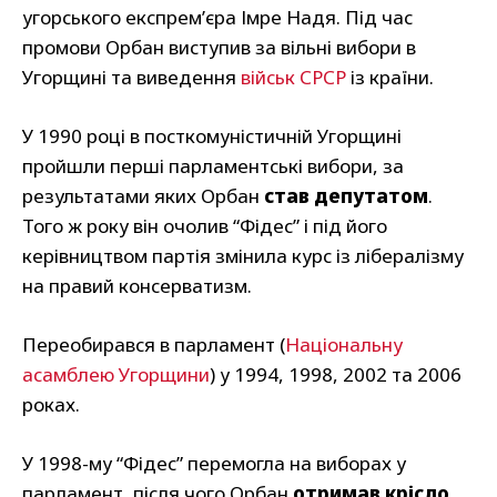
угорського експремʼєра Імре Надя. Під час
промови Орбан виступив за вільні вибори в
Угорщині та виведення
військ СРСР
із країни.
У 1990 році в посткомуністичній Угорщині
пройшли перші парламентські вибори, за
результатами яких Орбан
став депутатом
.
Того ж року він очолив “Фідес” і під його
керівництвом партія змінила курс із лібералізму
на правий консерватизм.
Переобирався в парламент (
Національну
асамблею Угорщини
) у 1994, 1998, 2002 та 2006
роках.
У 1998-му “Фідес” перемогла на виборах у
парламент, після чого Орбан
отримав крісло