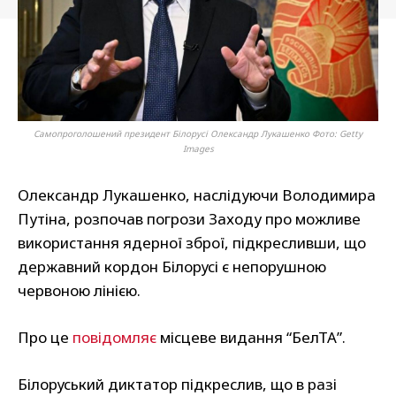
Самопроголошений президент Білорусі Олександр Лукашенко Фото: Getty
Images
Олександр Лукашенко, наслідуючи Володимира
Путіна, розпочав погрози Заходу про можливе
використання ядерної зброї, підкресливши, що
державний кордон Білорусі є непорушною
червоною лінією.
Про це
повідомляє
місцеве видання “БелТА”.
Білоруський диктатор підкреслив, що в разі