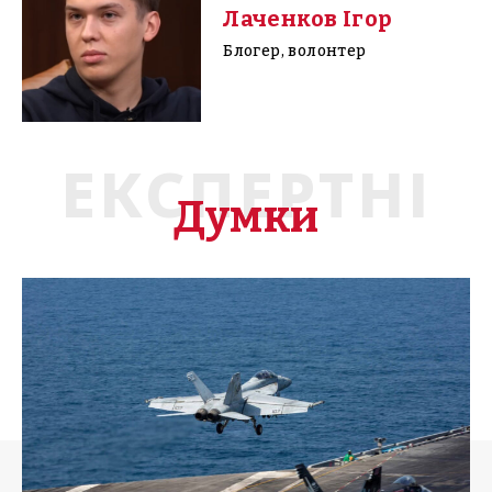
Лаченков Ігор
Блогер, волонтер
ЕКСПЕРТНІ
Думки