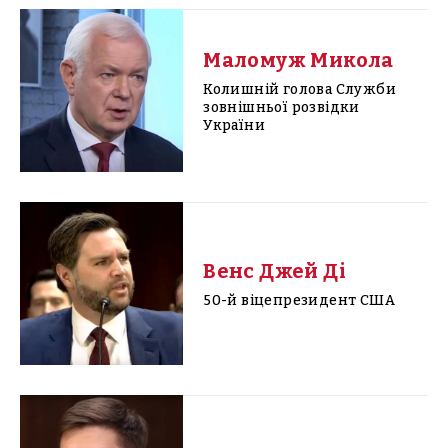
Маломуж Микола
Колишній голова Служби
зовнішньої розвідки
України
Венс Джей Ді
50-й віцепрезидент США