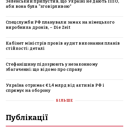
Зеленський припустив, що Україні не дають ППО,
аби вона була “зговірливою”
Спецслужби РФ планували замах на німецького
виробника дронів, – Die Zeit
Кабінет міністрів провів аудит виконання планів
стійкості: деталі
Стефанішину підозрюють у незаконному
збагаченні: що відомо про справу
Україна отримає €1,4 млрд від активів РФ і
спрямує на оборону
БІЛЬШЕ
Публікації