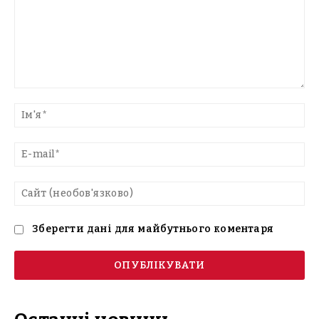
Введіть
текст
Ім'
E-
mai
Са
(н
Зберегти дані для майбутнього коментаря