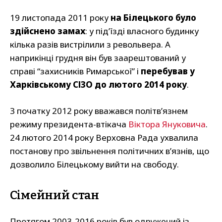
19 листопада 2011 року
на Білецького було
здійснено замах
: у під’їзді власного будинку
кілька разів вистрілили з револьвера. А
наприкінці грудня він був заарештований у
справі “захисників Римарської” і
перебував у
Харківському СІЗО до лютого 2014 року
.
З початку 2012 року вважався політв’язнем
режиму президента-втікача
Віктора Януковича
.
24 лютого 2014 року Верховна Рада ухвалила
постанову про звільнення політичних в’язнів, що
дозволило Білецькому вийти на свободу.
Сімейний стан
Протягом 2003-2016 років був одружений із