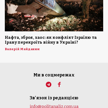
Нафта, зброя, хаос: як конфлікт Ізраїлю та
Ірану перекроїть війну в Україні?
Валерій Майданюк
Ми в соцмережах
Зв'язок із редакцією
info@politanaliz.com.ua