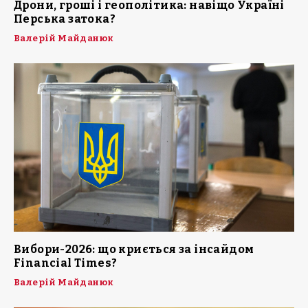
Дрони, гроші і геополітика: навіщо Україні
Перська затока?
Валерій Майданюк
Вибори-2026: що криється за інсайдом
Financial Times?
Валерій Майданюк