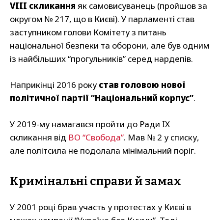
VIII скликання
як самовисуванець (пройшов за
округом № 217, що в Києві). У парламенті став
заступником голови Комітету з питань
національної безпеки та оборони, але був одним
із найбільших “прогульників” серед нардепів.
Наприкінці 2016 року
став головою нової
політичної партії “Національний корпус”
.
У 2019-му намагався пройти до Ради IX
скликання від
ВО “Свобода”
. Мав № 2 у списку,
але політсила не подолала мінімальний поріг.
Кримінальні справи й замах
У 2001 році брав участь у протестах у Києві в