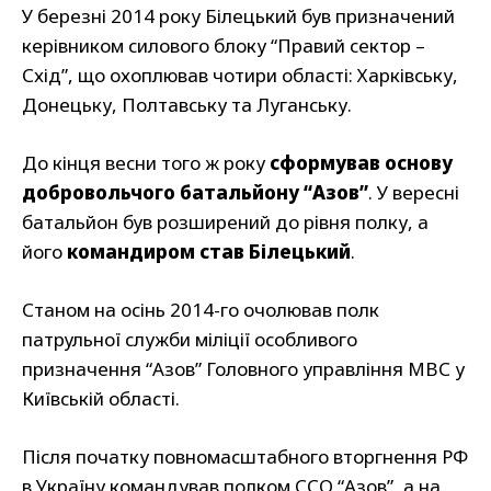
У березні 2014 року Білецький був призначений
керівником силового блоку “Правий сектор –
Схід”, що охоплював чотири області: Харківську,
Донецьку, Полтавську та Луганську.
До кінця весни того ж року
сформував основу
добровольчого батальйону “Азов”
. У вересні
батальйон був розширений до рівня полку, а
його
командиром став Білецький
.
Станом на осінь 2014-го очолював полк
патрульної служби міліції особливого
призначення “Азов” Головного управління МВС у
Київській області.
Після початку повномасштабного вторгнення РФ
в Україну командував полком ССО “Азов”, а на