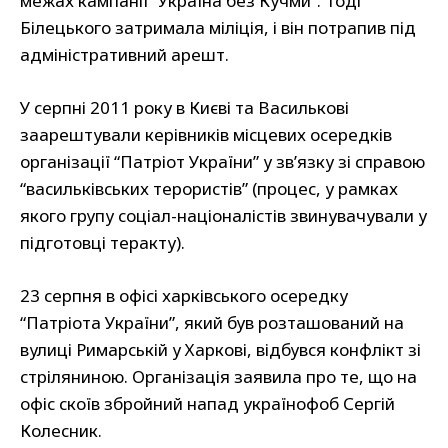
межах кампанії “Україна без Кучми”. Тоді
Білецького затримала міліція, і він потрапив під
адміністративний арешт.
У серпні 2011 року в Києві та Василькові
заарештували керівників місцевих осередків
організації “Патріот України” у зв’язку зі справою
“васильківських терористів” (процес, у рамках
якого групу соціал-націоналістів звинувачували у
підготовці теракту).
23 серпня в офісі харківського осередку
“Патріота України”, який був розташований на
вулиці Римарській у Харкові, відбувся конфлікт зі
стріляниною. Організація заявила про те, що на
офіс скоїв збройний напад українофоб Сергій
Колесник.