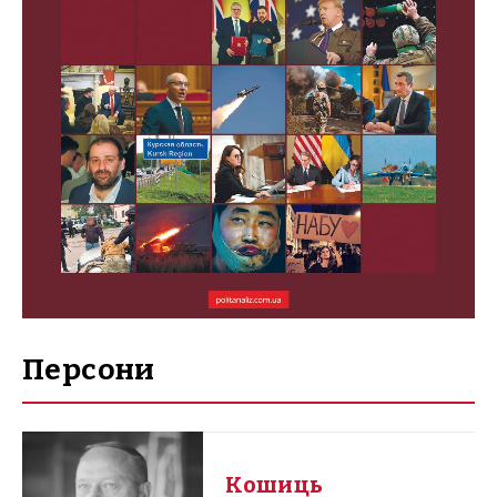
Персони
Кошиць