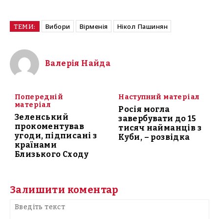
Вибори
Вірменія
Нікол Пашинян
ТЕМИ:
Валерія Найда
Попередній
Наступний матеріал
матеріал
Росія могла
Зеленський
завербувати до 15
прокоментував
тисяч найманців з
угоди, підписані з
Куби, – розвідка
країнами
Близького Сходу
Залишити коментар