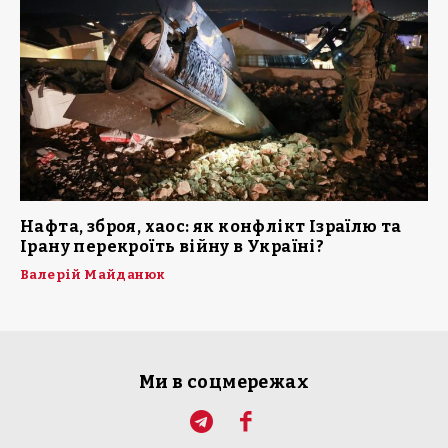
Нафта, зброя, хаос: як конфлікт Ізраїлю та
Ірану перекроїть війну в Україні?
Валерій Майданюк
Ми в соцмережах