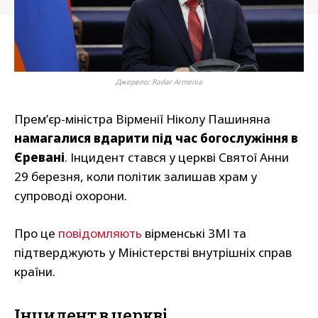
Джерело: Radar Armenia
Прем’єр-міністра Вірменії Ніколу Пашиняна
намагалися вдарити під час богослужіння в
Єревані
. Інцидент стався у церкві Святої Анни
29 березня, коли політик залишав храм у
супроводі охорони.
Про це
повідомляють
вірменські ЗМІ та
підтверджують у Міністерстві внутрішніх справ
країни.
Інцидент в церкві