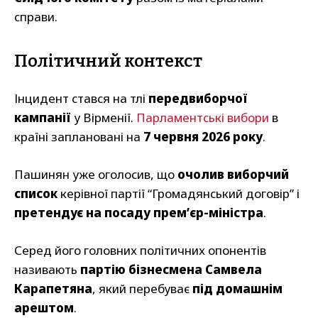
справи.
Політичний контекст
Інцидент стався на тлі
передвиборчої
кампанії
у Вірменії.
Парламентські вибори
в
країні заплановані на
7 червня 2026 року
.
Пашинян уже оголосив, що
очолив виборчий
список
керівної партії “Громадянський договір” і
претендує на посаду прем’єр-міністра
.
Серед його головних політичних опонентів
називають
партію бізнесмена Самвела
Карапетяна
, який перебуває
під домашнім
арештом
.