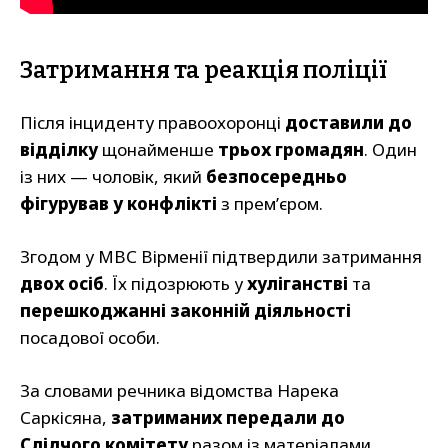
Затримання та реакція поліції
Після інциденту правоохоронці
доставили до
відділку
щонайменше
трьох громадян
. Один
із них — чоловік, який
безпосередньо
фігурував у конфлікті
з прем’єром.
Згодом у МВС Вірменії підтвердили затримання
двох осіб
. Їх підозрюють у
хуліганстві
та
перешкоджанні законній діяльності
посадової особи.
За словами речника відомства Нарека
Саркісяна,
затриманих передали до
Слідчого комітету
разом із матеріалами