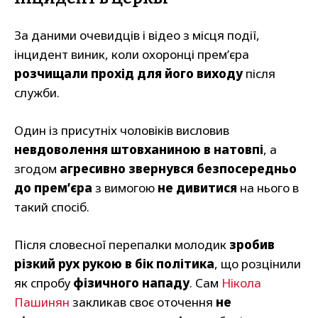
За даними очевидців і відео з місця події,
інцидент виник, коли охоронці прем’єра
розчищали прохід для його виходу
після
служби.
Один із присутніх чоловіків висловив
невдоволення штовханиною в натовпі
, а
згодом
агресивно звернувся безпосередньо
до прем’єра
з вимогою
не дивитися
на нього в
такий спосіб.
Після словесної перепалки молодик
зробив
різкий рух рукою в бік політика
, що розцінили
як спробу
фізичного нападу
. Сам
Нікола
Пашинян
закликав своє оточення
не