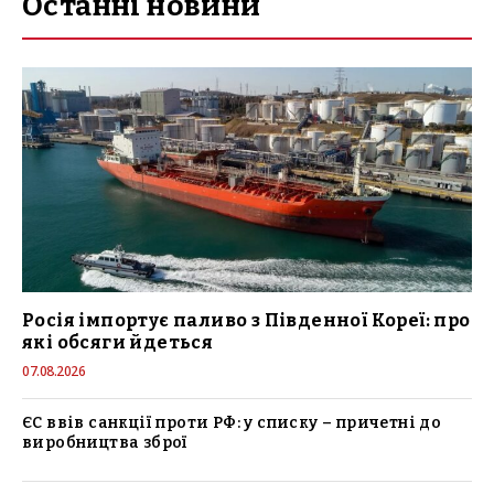
Останні новини
Росія імпортує паливо з Південної Кореї: про
які обсяги йдеться
07.08.2026
ЄС ввів санкції проти РФ: у списку – причетні до
виробництва зброї