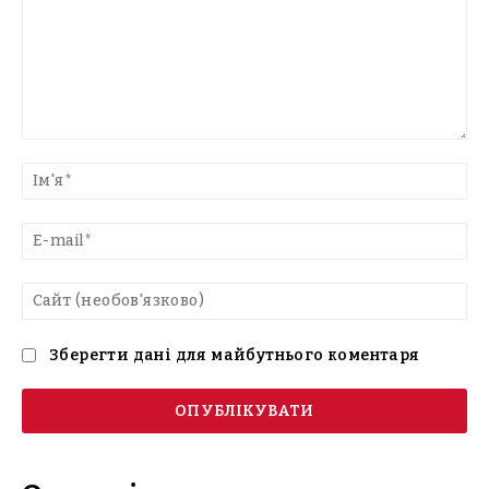
Введіть
текст
Ім'
E-
mai
Са
(н
Зберегти дані для майбутнього коментаря