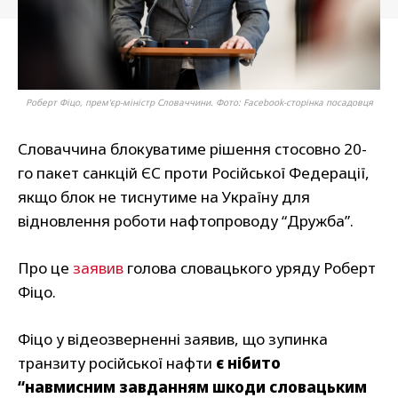
Роберт Фіцо, прем'єр-міністр Словаччини. Фото: Facebook-сторінка посадовця
Словаччина блокуватиме рішення стосовно 20-
го пакет санкцій ЄС проти Російської Федерації,
якщо блок не тиснутиме на Україну для
відновлення роботи нафтопроводу “Дружба”.
Про це
заявив
голова словацького уряду Роберт
Фіцо.
Фіцо у відеозверненні заявив, що зупинка
транзиту російської нафти
є нібито
“навмисним завданням шкоди словацьким