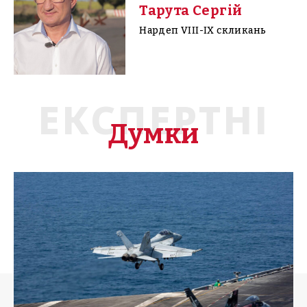
Тарута Сергій
Нардеп VIII-IX скликань
ЕКСПЕРТНІ
Думки