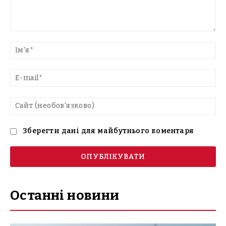
Введіть
текст
Ім'
E-
mai
Са
(н
Зберегти дані для майбутнього коментаря
Останні новини