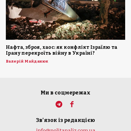
Нафта, зброя, хаос: як конфлікт Ізраїлю та
Ірану перекроїть війну в Україні?
Валерій Майданюк
Ми в соцмережах
Зв'язок із редакцією
info@politanaliz.com.ua