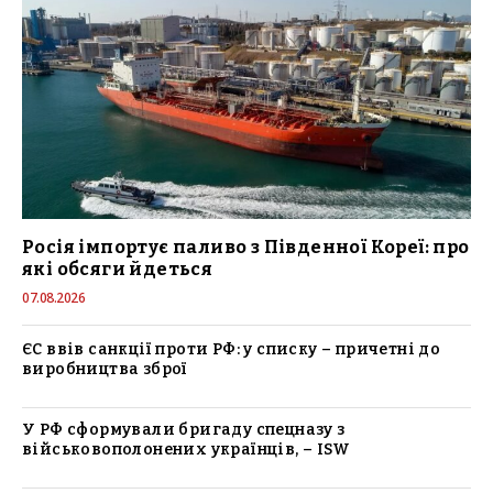
Росія імпортує паливо з Південної Кореї: про
які обсяги йдеться
07.08.2026
ЄС ввів санкції проти РФ: у списку – причетні до
виробництва зброї
У РФ сформували бригаду спецназу з
військовополонених українців, – ISW