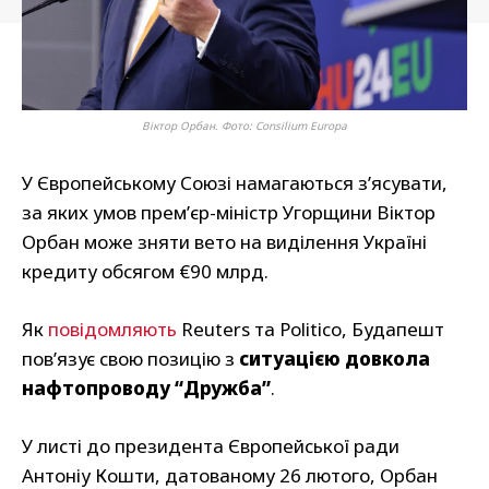
Віктор Орбан. Фото: Сonsilium Еuropa
У Європейському Союзі намагаються з’ясувати,
за яких умов прем’єр-міністр Угорщини Віктор
Орбан може зняти вето на виділення Україні
кредиту обсягом €90 млрд.
Як
повідомляють
Reuters та Politico, Будапешт
пов’язує свою позицію з
ситуацією довкола
нафтопроводу “Дружба”
.
У листі до президента Європейської ради
Антоніу Кошти, датованому 26 лютого, Орбан