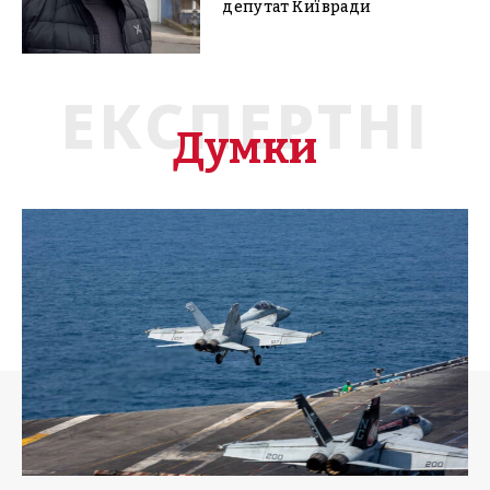
депутат Київради
ЕКСПЕРТНІ
Думки