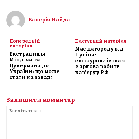
Валерія Найда
Попередній
Наступний матеріал
матеріал
Має нагороду від
Екстрадиція
Путіна:
Міндіча та
ексжурналістка з
Цукермана до
Харкова робить
України: що може
кар’єру у РФ
стати на заваді
Залишити коментар