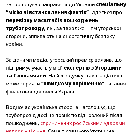
запропонував направити до України
спеціальну
“місію зі встановлення фактів”
. Йдеться про
перевірку масштабів пошкоджень
трубопроводу
, які, за твердженням угорської
сторони, впливають на енергетичну безпеку
країни.
За даними медіа, угорський прем’єр заявив, що
підтримує участь у місії
експертів з Угорщини
та Словаччини
. На його думку, така ініціатива
може сприяти
“швидкому вирішенню”
питання
фінансової допомоги Україні.
Водночас українська сторона наголошує, що
трубопровід досі не повністю відновлений після
пошкоджень,
спричинених російськими ударами
наприкінці січня
. Саме після цього Угорщина