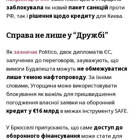
заблокувала
як новий
пакет санкцій
проти
РФ, так і
рішення щодо кредиту
для Києва.
Справа не лише у “Дружбі”
Як
зазначає
Politico, двоє дипломатів ЄС,
залучених до переговорів, зауважують, що
вимоги Будапешта можуть
не обмежуватися
лише темою нафтопроводу
. За їхніми
словами, Угорщина може використовувати
блокування як важіль для пришвидшення
погодження власної заявки на оборонний
кредит у €16 млрд
в межах інструменту SAFE.
У Брюсселі припускають, що саме
доступ до
оборонного фінансування
може стати для