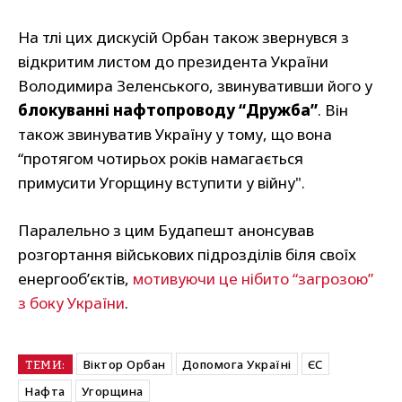
На тлі цих дискусій Орбан також звернувся з
відкритим листом до президента України
Володимира Зеленського, звинувативши його у
блокуванні нафтопроводу “Дружба”
. Він
також звинуватив Україну у тому, що вона
“протягом чотирьох років намагається
примусити Угорщину вступити у війну".
Паралельно з цим Будапешт анонсував
розгортання військових підрозділів біля своїх
енергооб’єктів,
мотивуючи це нібито “загрозою”
з боку України
.
Віктор Орбан
Допомога Україні
ЄС
ТЕМИ:
Нафта
Угорщина