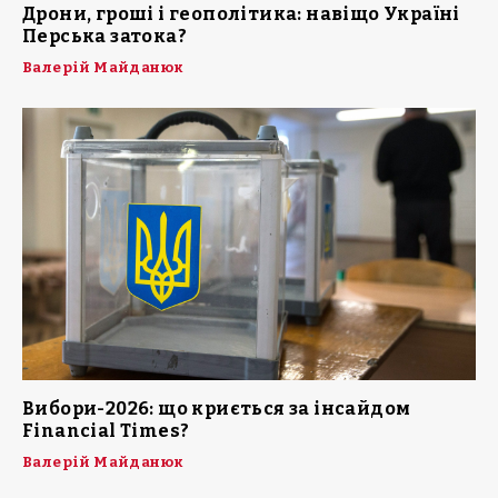
Дрони, гроші і геополітика: навіщо Україні
Перська затока?
Валерій Майданюк
Вибори-2026: що криється за інсайдом
Financial Times?
Валерій Майданюк