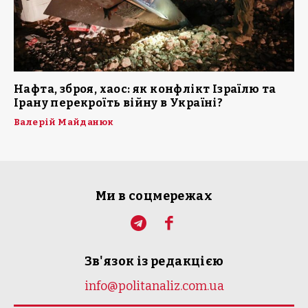
Нафта, зброя, хаос: як конфлікт Ізраїлю та
Ірану перекроїть війну в Україні?
Валерій Майданюк
Ми в соцмережах
Зв'язок із редакцією
info@politanaliz.com.ua