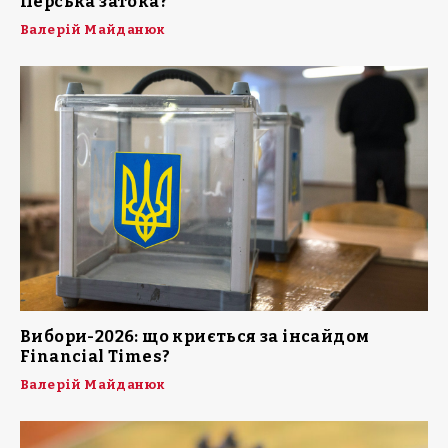
Перська затока?
Валерій Майданюк
Вибори-2026: що криється за інсайдом
Financial Times?
Валерій Майданюк