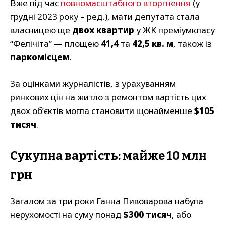
Вже під час
повномасштабного вторгнення
(у
грудні 2023 року – ред.), мати депутата стала
власницею ще
двох квартир
у ЖК преміумкласу
“Фелічіта” — площею
41,4
та
42,5 кв. м
, також із
паркомісцем
.
За оцінками журналістів, з урахуванням
ринкових цін на житло з ремонтом вартість цих
двох об’єктів могла становити щонайменше
$105
тисяч
.
Сукупна вартість: майже 10 млн
грн
Загалом за три роки Ганна Пивоварова набула
нерухомості на суму понад
$300 тисяч
, або