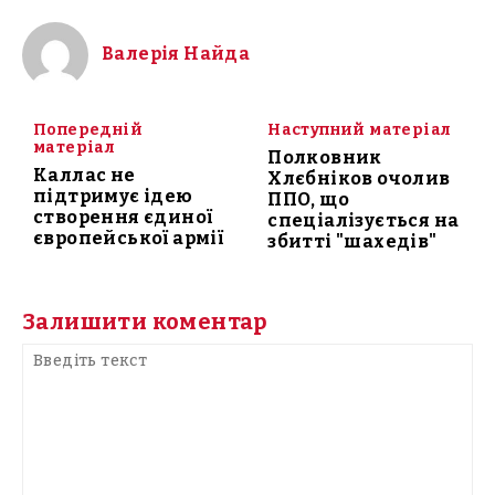
Валерія Найда
Попередній
Наступний матеріал
матеріал
Полковник
Каллас не
Хлєбніков очолив
підтримує ідею
ППО, що
створення єдиної
спеціалізується на
європейської армії
збитті "шахедів"
Залишити коментар