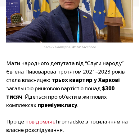
Євген Пивоваров. Фото: Facebook
Мати народного депутата від “Слуги народу”
Євгена Пивоварова протягом 2021–2023 років
стала власницею
трьох квартир у Харкові
загальною ринковою вартістю понад
$300
тисяч
. Йдеться про об’єкти в житлових
комплексах
преміумкласу
.
Про це
повідомляє
hromadske з посиланням на
власне розслідування.