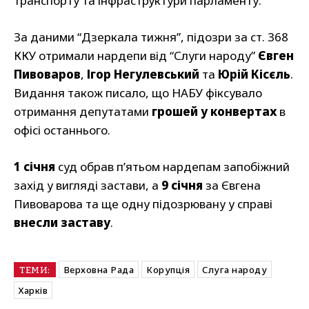
транспорту та інфраструктури парламенту.
За даними “Дзеркала тижня”, підозри за ст. 368
ККУ отримали нардепи від “Слуги народу”
Євген
Пивоваров
,
Ігор Негулевський
та
Юрій Кісєль
.
Видання також писало, що НАБУ фіксувало
отримання депутатами
грошей у конвертах
в
офісі останнього.
1 січня
суд обрав п’ятьом нардепам запобіжний
захід у вигляді застави, а
9 січня
за Євгена
Пивоварова та ще одну підозрювану у справі
внесли заставу
.
Верховна Рада
Корупція
Слуга народу
ТЕМИ:
Харків