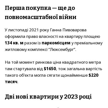
Перша покупка — ще до
повномасштабної війни
У листопаді 2021 року Ганна Пивоварова
оформила право власності на квартиру площею
134 кв. м
разом із
паркомісцем
у преміальному
житловому комплексі “Люксембург”.
На той момент ринкова ціна квадратного метра
там стартувала від
$1650
, тож загальна вартість
такого об’єкта могла сягати щонайменше
$220
тисяч
.
Дві нові квартири у 2023 році