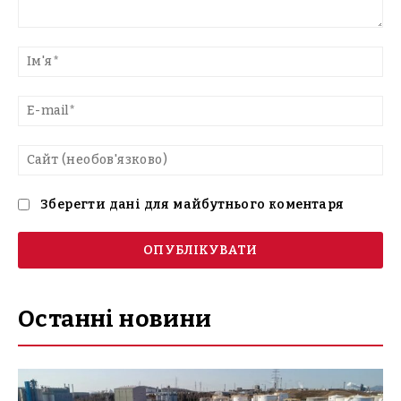
Введіть
текст
Ім'
E-
mai
Са
(н
Зберегти дані для майбутнього коментаря
Останні новини