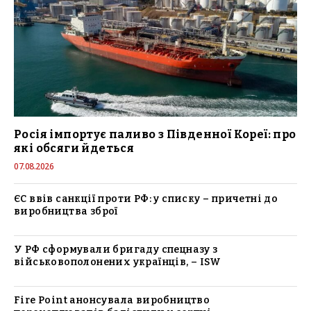
Росія імпортує паливо з Південної Кореї: про
які обсяги йдеться
07.08.2026
ЄС ввів санкції проти РФ: у списку – причетні до
виробництва зброї
У РФ сформували бригаду спецназу з
військовополонених українців, – ISW
Fire Point анонсувала виробництво