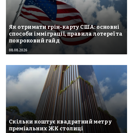
Як отримати грін-карту США: основні
способи імміграції, правила лотереї та
покроковий гайд
08.08.2026
Скільки коштує квадратний метр у
преміальних ЖК столиці