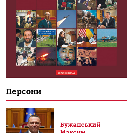
Персони
Бужанський
Максим