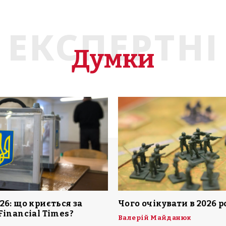
ЕКСПЕРТНІ
Думки
26: що криється за
Чого очікувати в 2026 р
Financial Times?
Валерій Майданюк