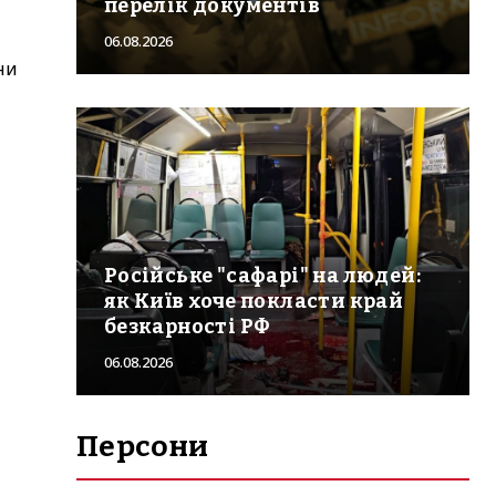
перелік документів
06.08.2026
ни
Російське "сафарі" на людей:
як Київ хоче покласти край
безкарності РФ
06.08.2026
Персони