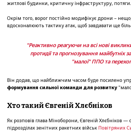
житлові будинки, критичну інфраструктуру, потяги.
Окрім того, ворог постійно модифікує дрони – нещ
вдосконалюють тактику атак, щоб завдавати ще біль
"Реактивно реагуючи на всі нові виклики
протидії та прогнозування майбутніх з
"малої" ППО та перехоп
Він додав, що найближчим часом буде посилено упр
формування сильної команди для розвитку
"мало
Хто такий Євгеній Хлєбніков
Як розповів глава Міноборони, Євгеній Хлєбніков —
підрозділах зенітних ракетних військ
Повітряних С