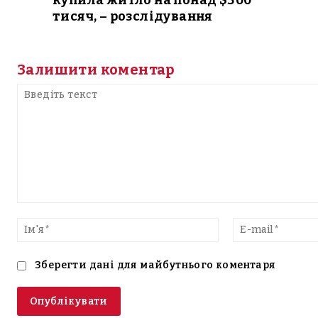
купила житло на понад $300
тисяч, – розслідування
Залишити коментар
Введіть
текст
Ім'я*
Зберегти дані для майбутнього коментаря