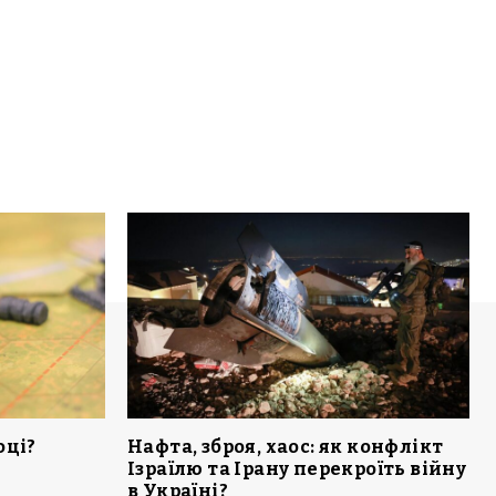
оці?
Нафта, зброя, хаос: як конфлікт
Ізраїлю та Ірану перекроїть війну
в Україні?