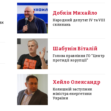
Добкін Михайло
Народний депутат IV та VIII
ах
скликань
Шабунін Віталій
Голова правління ГО "Центр
протидії корупції"
Хейло Олександр
Колишній заступник
міністра енергетики
України