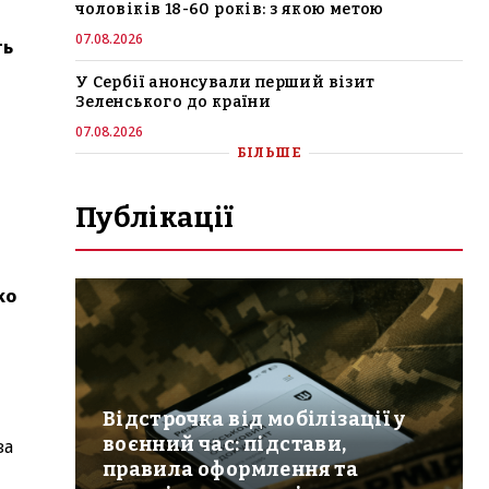
чоловіків 18-60 років: з якою метою
07.08.2026
ть
У Сербії анонсували перший візит
Зеленського до країни
07.08.2026
БІЛЬШЕ
Публікації
ко
Відстрочка від мобілізації у
воєнний час: підстави,
за
правила оформлення та