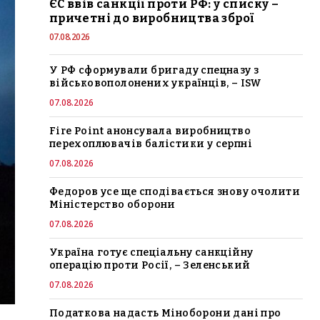
ЄС ввів санкції проти РФ: у списку –
причетні до виробництва зброї
07.08.2026
У РФ сформували бригаду спецназу з
військовополонених українців, – ISW
07.08.2026
Fire Point анонсувала виробництво
перехоплювачів балістики у серпні
07.08.2026
Федоров усе ще сподівається знову очолити
Міністерство оборони
07.08.2026
Україна готує спеціальну санкційну
операцію проти Росії, – Зеленський
07.08.2026
Податкова надасть Міноборони дані про