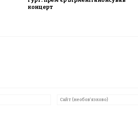
гурт: прем’єр Вірменії анонсував
концерт
E-
mail*