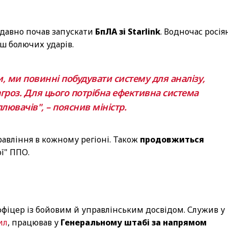
одавно почав запускати
БпЛА зі Starlink
. Водночас росія
ш болючих ударів.
, ми повинні побудувати систему для аналізу,
агроз. Для цього потрібна ефективна система
лювачів", – пояснив міністр.
авління в кожному регіоні. Також
продовжиться
ї" ППО.
 офіцер із бойовим й управлінським досвідом. Служив у
ил
, працював у
Генеральному штабі за напрямом