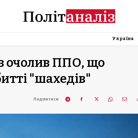
Україна
в очолив ППО, що
битті "шахедів"
Поділитися: