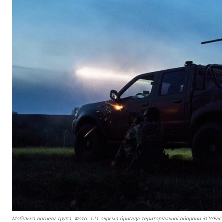
Мобільна вогнева група. Фото: 121 окрема бригада територіальної оборони ЗСУ/Fa