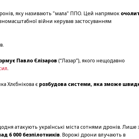
ронів, яку називають "мала" ППО. Цей напрямок
очоли
овномасштабної війни керував застосуванням
в.
ормує Павло Єлізаров
(“Лазар”), якого нещодавно
сил
.
ка Хлєбнікова є
розбудова системи, яка зможе швид
щодня атакують українські міста сотнями дронів. Лише 
ад 6 000 безпілотників
. Ворожі дрони влучають в