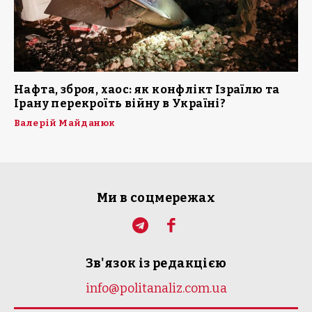
Нафта, зброя, хаос: як конфлікт Ізраїлю та
Ірану перекроїть війну в Україні?
Валерій Майданюк
Ми в соцмережах
Зв'язок із редакцією
info@politanaliz.com.ua