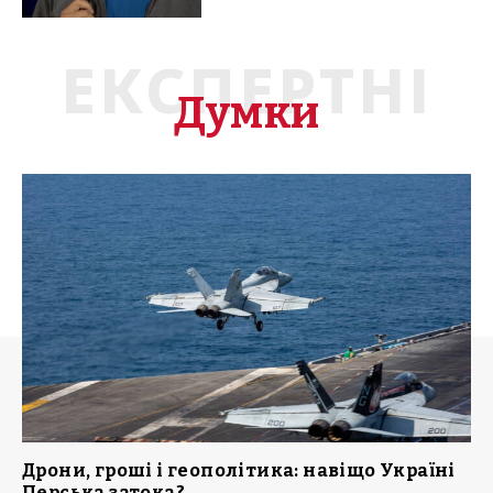
ЕКСПЕРТНІ
Думки
Дрони, гроші і геополітика: навіщо Україні
Перська затока?