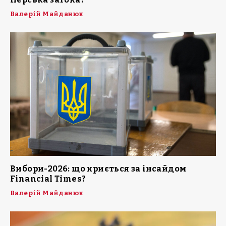
Валерій Майданюк
Вибори-2026: що криється за інсайдом
Financial Times?
Валерій Майданюк