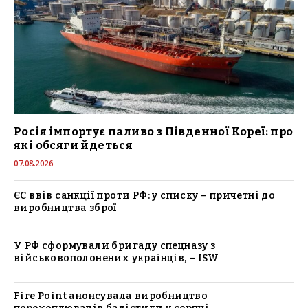
Росія імпортує паливо з Південної Кореї: про
які обсяги йдеться
07.08.2026
ЄС ввів санкції проти РФ: у списку – причетні до
виробництва зброї
У РФ сформували бригаду спецназу з
військовополонених українців, – ISW
Fire Point анонсувала виробництво