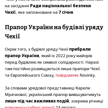
на засіданні
Ради національної безпеки
Чехії
, яке заплановане на
7 січня
.
Прапор України на будівлі уряду
Чехії
Окрім того, з будівлі уряду Чехії
прибрали
прапор України
, який із 2022 року майорів
перед будівлею як символ солідарності. Наразі
там постійно розміщуються лише прапори Чехії
та Європейського Союзу,
повідомляє
Novinky.
За словами урядової представниці Карели
Мрачкової, український прапор вивішуватимуть
лише під час важливих подій
, зокрема річниці
повномасштабної агресії
24 лютого.