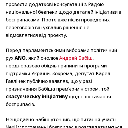
провести додаткові консультації з Радою
національної безпеки щодо деталей ініціативи з
боєприпасами. Проте вже після проведених
переговорів він ухвалив рішення не
відмовлятися від проєкту.
Перед парламентськими виборами політичний
рух
ANO
, який очолює
Андрей Бабіш
,
неодноразово обіцяв припинити програми
підтримки України. Зокрема, депутат Карел
Гавлічек публічно заявляв, що у разі
призначення Бабіша прем’єр-міністром, той
скасує чеську ініціативу
щодо постачання
боєприпасів.
Нещодавно Бабіш уточнив, що питання участі
Чехії у постачанні боєприпасів розглядатиметься