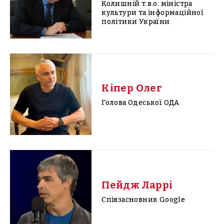
Колишній т.в.о. міністра
культури та інформаційної
політики України
Кіпер Олег
Голова Одеської ОДА
Пейдж Ларрі
Співзасновник Google