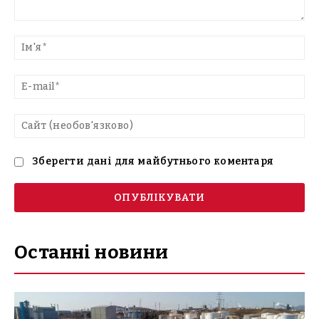
Введіть
текст
Ім'
E-
mai
Са
(н
Зберегти дані для майбутнього коментаря
Останні новини