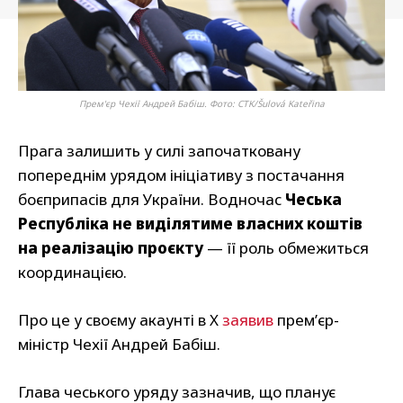
Прем'єр Чехії Андрей Бабіш. Фото: CTK/Šulová Kateřina
Прага залишить у силі започатковану
попереднім урядом ініціативу з постачання
боєприпасів для України. Водночас
Чеська
Республіка не виділятиме власних коштів
на реалізацію проєкту
— її роль обмежиться
координацією.
Про це у своєму акаунті в X
заявив
прем’єр-
міністр Чехії Андрей Бабіш.
Глава чеського уряду зазначив, що планує