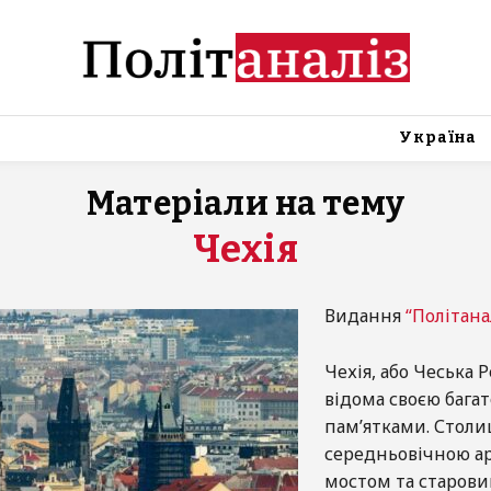
Україна
Матеріали на тему
Чехія
Видання
“Політана
Чехія, або Чеська 
відома своєю бага
пам’ятками. Столиц
середньовічною а
мостом та старов