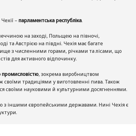
 Чехії –
парламентська республіка
.
меччиною на заході, Польщею на півночі,
ді та Австрією на півдні. Чехія має багате
ще з численними горами, річками та лісами, що
тів для активного відпочинку.
ю промисловістю
, зокрема виробництвом
ож своїми традиціями у виготовленні пива. Також
ься своїми науковими й культурними досягненнями.
цю з іншими європейськими державами. Нині Чехія є
уктури.