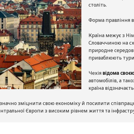
століть.
Форма правління в
Країна межує з Ні
Словаччиною на схо
природне середови
приваблюють турис
Чехія
відома своє
автомобілів, а так
країна відзначаєт
й значно зміцнити свою економіку й посилити співпра
ентральної Європи з високим рівнем життя та інфрастр