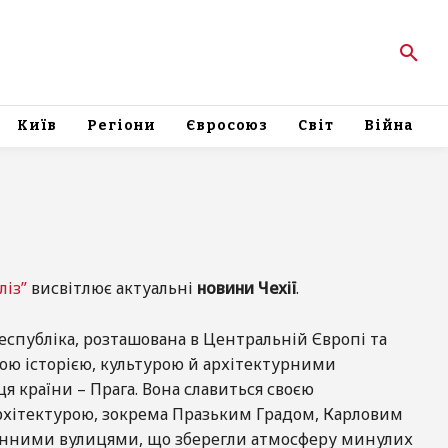
Київ
Регіони
Євросоюз
Світ
Війна
ліз”
висвітлює актуальні
новини Чехії
.
Республіка, розташована в Центральній Європі та
тою історією, культурою й архітектурними
я країни – Прага. Вона славиться своєю
рхітектурою, зокрема Празьким Градом, Карловим
инними вулицями, що зберегли атмосферу минулих