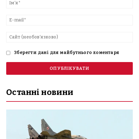
текст
Ім'
E-
mai
Са
(н
Зберегти дані для майбутнього коментаря
Останні новини