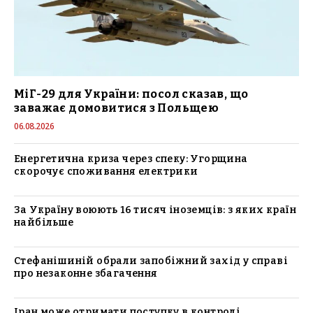
МіГ-29 для України: посол сказав, що
заважає домовитися з Польщею
06.08.2026
Енергетична криза через спеку: Угорщина
скорочує споживання електрики
За Україну воюють 16 тисяч іноземців: з яких країн
найбільше
Стефанішиній обрали запобіжний захід у справі
про незаконне збагачення
Іран може отримати поступку в контролі