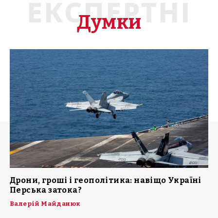
ЕКСПЕРТНІ
Думки
Дрони, гроші і геополітика: навіщо Україні
Перська затока?
Валерій Майданюк