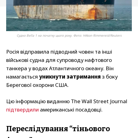
Судно Bella 1 на початку цього року. Фото: HAkon Rimmereid/Reuters
Росія відправила підводний човен та інші
військові судна для супроводу нафтового
танкера у водах Атлантичного океану. Він
намагається
уникнути затримання
з боку
Берегової охорони США.
Цю інформацію виданню The Wall Street Journal
підтвердили
американські посадовці.
Переслідування “тіньового