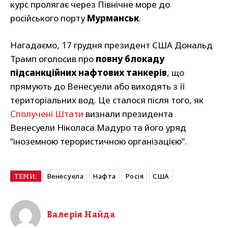
курс пролягає через Північне море до
російського порту
Мурманськ
.
Нагадаємо, 17 грудня президент США Дональд
Трамп оголосив про
повну блокаду
підсанкційних нафтових танкерів
, що
прямують до Венесуели або виходять з її
територіальних вод. Це сталося після того, як
Сполучені Штати
визнали президента
Венесуели Ніколаса Мадуро та його уряд
“іноземною терористичною організацією”.
Венесуела
Нафта
Росія
США
ТЕМИ:
Валерія Найда