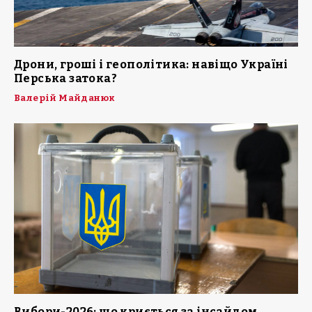
Дрони, гроші і геополітика: навіщо Україні
Перська затока?
Валерій Майданюк
Вибори-2026: що криється за інсайдом