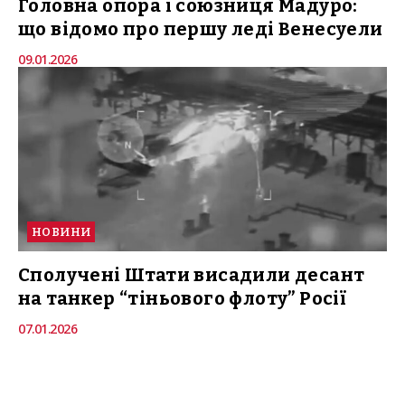
Головна опора і союзниця Мадуро:
що відомо про першу леді Венесуели
09.01.2026
НОВИНИ
Сполучені Штати висадили десант
на танкер “тіньового флоту” Росії
07.01.2026