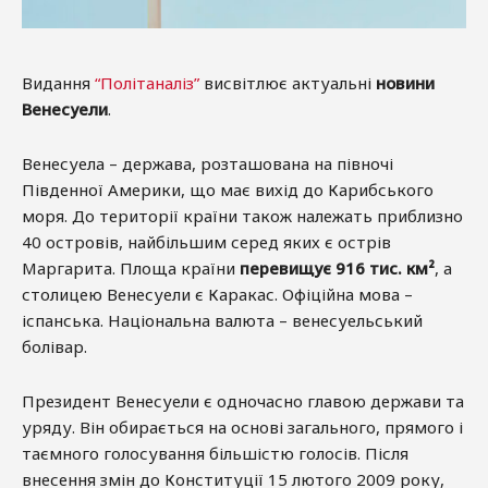
Видання
“Політаналіз”
висвітлює актуальні
новини
Венесуели
.
Венесуела – держава, розташована на півночі
Південної Америки, що має вихід до Карибського
моря. До території країни також належать приблизно
40 островів, найбільшим серед яких є острів
Маргарита. Площа країни
перевищує 916 тис. км²
, а
столицею Венесуели є Каракас. Офіційна мова –
іспанська. Національна валюта – венесуельський
болівар.
Президент Венесуели є одночасно главою держави та
уряду. Він обирається на основі загального, прямого і
таємного голосування більшістю голосів. Після
внесення змін до Конституції 15 лютого 2009 року,