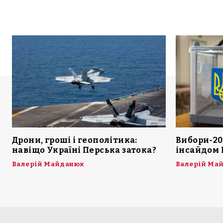
Дрони, гроші і геополітика:
Вибори-20
навіщо Україні Перська затока?
інсайдом 
Валерій Майданюк
Валерій Ма