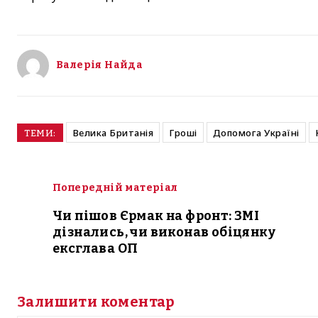
Валерія Найда
Велика Британія
Гроші
Допомога Україні
ТЕМИ:
Попередній матеріал
Чи пішов Єрмак на фронт: ЗМІ
дізнались, чи виконав обіцянку
ексглава ОП
Залишити коментар