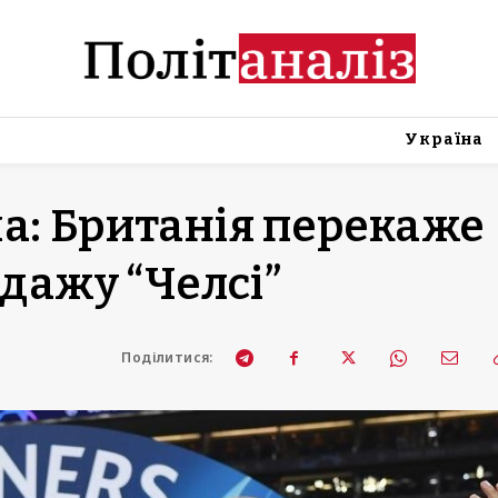
Україна
а: Британія перекаже
одажу “Челсі”
Поділитися: