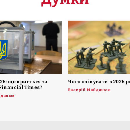
26: що криється за
Чого очікувати в 2026 р
Financial Times?
Валерій Майданюк
йданюк