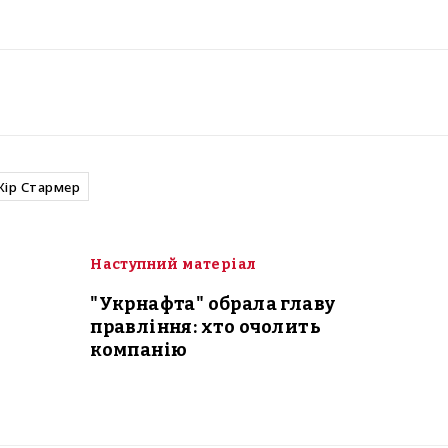
Кір Стармер
Наступний матеріал
"Укрнафта" обрала главу
правління: хто очолить
компанію