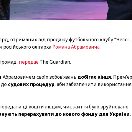
лрд, отриманих від продажу футбольного клубу “Челсі”,
 російського олігарха
Романа Абрамовича
.
 громад,
передає
The Guardian.
я
Абрамовичем своїх зобов’язань
добігає кінця
. Прем’є
я до
судових процедур
, аби забезпечити використання
передати ці кошти людям, чиє життя було зруйноване
анують перерахувати до нового фонду для України
,