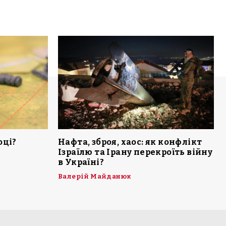
оці?
Нафта, зброя, хаос: як конфлікт
Ізраїлю та Ірану перекроїть війну
в Україні?
Валерій Майданюк