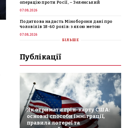
операцію проти Росії, – Зеленський
07.08.2026
Податкова надасть Міноборони дані про
чоловіків 18-60 років: з якою метою
07.08.2026
БІЛЬШЕ
Публікації
р
Як отримати грін-карту США:
основні способи імміграції,
правила лотереї та