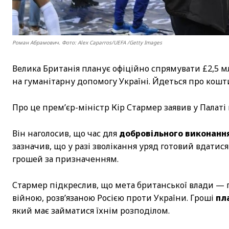
Роман Абрамович. Фото: Alex Caparros/UEFA /Getty Images
Велика Британія планує офіційно спрямувати £2,5 м
на гуманітарну допомогу Україні. Йдеться про кошти
Про це прем’єр-міністр Кір Стармер заявив у Палаті
Він наголосив, що час для
добровільного виконанн
зазначив, що у разі зволікання уряд готовий вдатис
грошей за призначенням.
Стармер підкреслив, що мета британської влади — 
війною, розв’язаною Росією проти України. Гроші
пл
який має займатися їхнім розподілом.