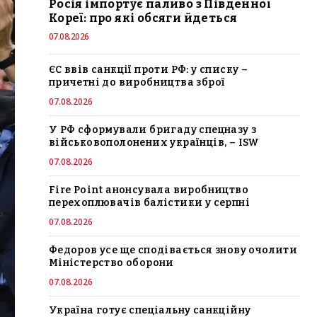
Росія імпортує паливо з Південної
Кореї: про які обсяги йдеться
07.08.2026
ЄС ввів санкції проти РФ: у списку –
причетні до виробництва зброї
07.08.2026
У РФ сформували бригаду спецназу з
військовополонених українців, – ISW
07.08.2026
Fire Point анонсувала виробництво
перехоплювачів балістики у серпні
07.08.2026
Федоров усе ще сподівається знову очолити
Міністерство оборони
07.08.2026
Україна готує спеціальну санкційну