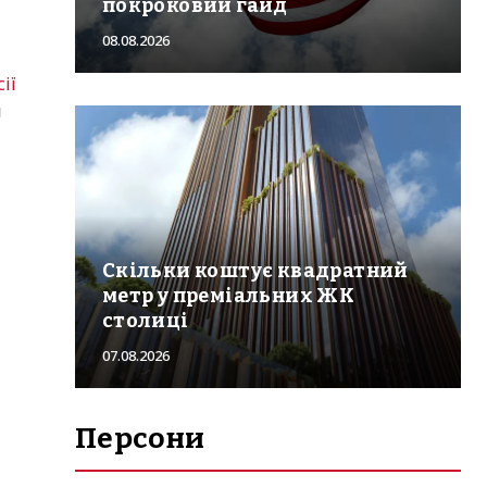
покроковий гайд
08.08.2026
ії
й
Скільки коштує квадратний
метр у преміальних ЖК
столиці
07.08.2026
Персони