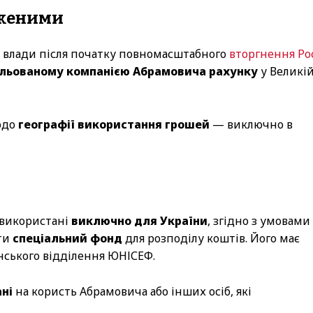
оженими
м влади після початку повномасштабного
вторгнення Рос
льованому компанією Абрамовича рахунку
у Великі
одо
географії використання грошей
— виключно в
 використані
виключно для України
, згідно з умовами
ити
спеціальний фонд
для розподілу коштів. Його має
ського відділення ЮНІСЕФ.
ні
на користь Абрамовича або інших осіб, які