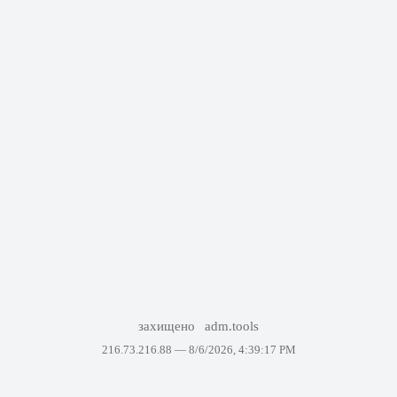
захищено
adm.tools
216.73.216.88 —
8/6/2026, 4:39:17 PM