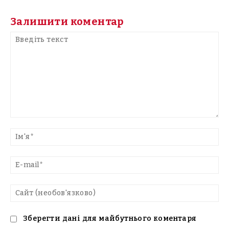
Залишити коментар
Введіть
текст
Ім'
E-
mai
Са
(н
Зберегти дані для майбутнього коментаря