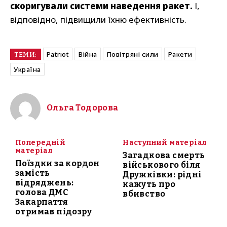
скоригували системи наведення ракет.
І,
відповідно, підвищили їхню ефективність.
Patriot
Війна
Повітряні сили
Ракети
ТЕМИ:
Україна
Ольга Тодорова
Попередній
Наступний матеріал
матеріал
Загадкова смерть
Поїздки за кордон
військового біля
замість
Дружківки: рідні
відряджень:
кажуть про
голова ДМС
вбивство
Закарпаття
отримав підозру