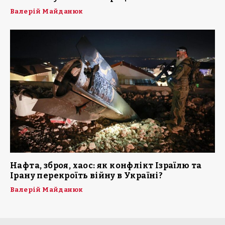
Валерій Майданюк
Нафта, зброя, хаос: як конфлікт Ізраїлю та
Ірану перекроїть війну в Україні?
Валерій Майданюк