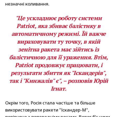
незначні коливання.
"Це ускладнює роботу системи
Patriot, яка збиває балістику в
автоматичному режимі. Їй важче
вираховувати ту точку, в якій
зенітна ракета має зійтись із
балістичною для її ураження. Втім,
Patriot продовжує працювати, і
результати збиття як "Іскандерів",
так і "Кинжалів" є", – розповів Юрій
Ігнат.
Окрім того, Росія стала частіше та більше
використовувати ракети "Іскандер-М",
порівняно з попередніми роками. Ворог б’є ними