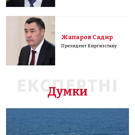
Жапаров Садир
Президент Киргизстану
ЕКСПЕРТНІ
Думки