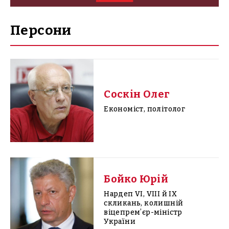
Персони
Соскін Олег
Економіст, політолог
Бойко Юрій
Нардеп VI, VIII й IX
скликань, колишній
віцепремʼєр-міністр
України