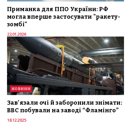
Приманка для ППО України: РФ
могла вперше застосувати "ракету-
зомбі"
22.01.2026
НОВИНИ
Зав’язали очі й заборонили знімати:
BBC побували на заводі “Фламінго”
18.12.2025