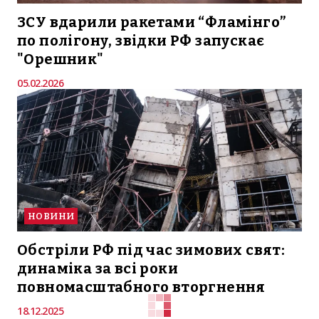
ЗСУ вдарили ракетами “Фламінго”
по полігону, звідки РФ запускає
"Орешник"
05.02.2026
НОВИНИ
Обстріли РФ під час зимових свят:
динаміка за всі роки
повномасштабного вторгнення
18.12.2025