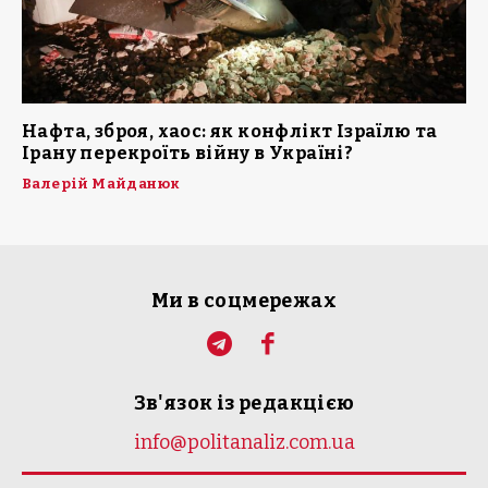
Нафта, зброя, хаос: як конфлікт Ізраїлю та
Ірану перекроїть війну в Україні?
Валерій Майданюк
Ми в соцмережах
Зв'язок із редакцією
info@politanaliz.com.ua