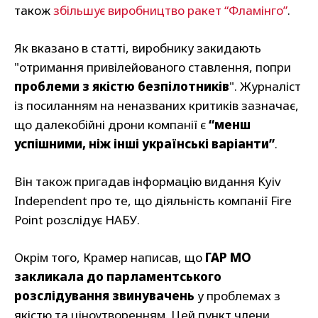
також
збільшує виробництво ракет “Фламінго”
.
Як вказано в статті, виробнику закидають
"отримання привілейованого ставлення, попри
проблеми з якістю безпілотників
". Журналіст
із посиланням на неназваних критиків зазначає,
що далекобійні дрони компанії є
“менш
успішними, ніж інші українські варіанти”
.
Він також пригадав інформацію видання Kyiv
Independent про те, що діяльність компанії Fire
Point розслідує НАБУ.
Окрім того, Крамер написав, що
ГАР МО
закликала до парламентського
розслідування звинувачень
у проблемах з
якістю та ціноутворенням. Цей пункт члени