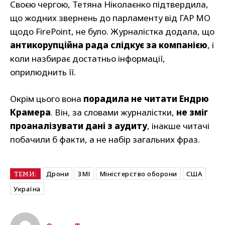
Своєю чергою, Тетяна Ніколаєнко підтвердила,
що жодних звернень до парламенту від ГАР МО
щодо FirePoint, не було. Журналістка додала, що
антикорупційна рада слідкує за компанією
, і
коли назбирає достатньо інформації,
оприлюднить її.
Окрім цього вона
порадила не читати Ендрю
Крамера
. Він, за словами журналістки,
не зміг
проаналізувати дані з аудиту
, інакше читачі
побачили б факти, а не набір загальних фраз.
Дрони
ЗМІ
Міністерство оборони
США
ТЕМИ:
Україна