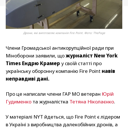
Дрони, які виготовляє компанія Fire Point. Фото: ThePage
Члени Громадської антикорупційної ради при
Міноборони заявили, що
журналіст New York
Times Ендрю Крамер
у своїй статті про
українську оборонну компанію Fire Point
навів
неправдиві дані.
Про це написали члени ГАР МО ветеран
Юрій
Гудименко
та журналістка
Тетяна Ніколаєнко
.
У матеріалі NYT йдеться, що Fire Point є лідером
в Україні з виробництва далекобійних дронів, а