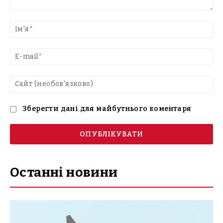
Введіть
текст
Ім'
E-
mai
Са
(н
Зберегти дані для майбутнього коментаря
Останні новини