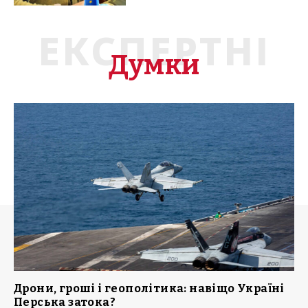
ЕКСПЕРТНІ
Думки
Дрони, гроші і геополітика: навіщо Україні
Перська затока?