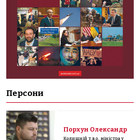
Персони
Порхун Олександр
Колишній т.в.о. міністра у