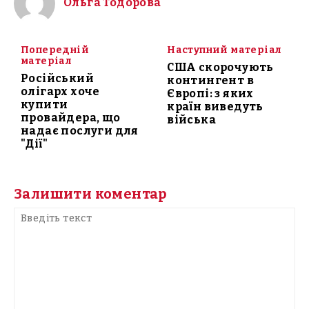
Ольга Тодорова
Попередній
Наступний матеріал
матеріал
США скорочують
Російський
контингент в
олігарх хоче
Європі: з яких
купити
країн виведуть
провайдера, що
війська
надає послуги для
"Дії"
Залишити коментар