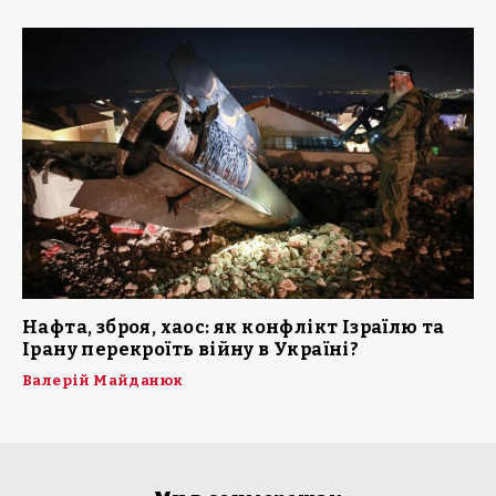
Нафта, зброя, хаос: як конфлікт Ізраїлю та
Ірану перекроїть війну в Україні?
Валерій Майданюк