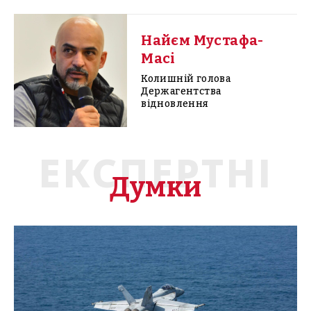
Найєм Мустафа-
Масі
Колишній голова
Держагентства
відновлення
ЕКСПЕРТНІ
Думки