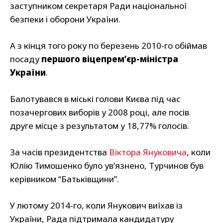
заступником секретаря Ради національної
безпеки і оборони України.
А з кінця того року по березень 2010-го обіймав
посаду
першого віцепрем’єр-міністра
України
.
Балотувався в міські голови Києва під час
позачергових виборів у 2008 році, але посів
друге місце з результатом у 18,77% голосів.
За часів президентства
Віктора Януковича
, коли
Юлію Тимошенко було увʼязнено, Турчинов був
керівником “Батьківщини”.
У лютому 2014-го, коли Янукович виїхав із
України, Рада підтримала кандидатуру