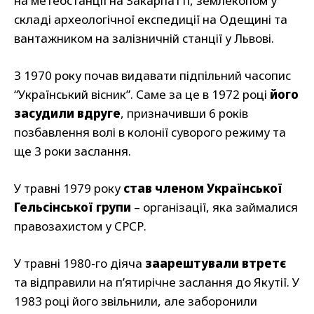
на метеостанції на Закарпатті, землекопом у
складі археологічної експедиції на Одещині та
вантажником на залізничній станції у Львові.
З 1970 року почав видавати підпільний часопис
“Український вісник”. Саме за це в 1972 році
його
засудили
вдруге
, призначивши 6 років
позбавлення волі в колонії суворого режиму та
ще 3 роки заслання.
У травні 1979 року
став членом Української
Гельсінської групи
– організації, яка займалися
правозахистом у СРСР.
У травні 1980-го діяча
заарештували втретє
та відправили на п’ятирічне заслання до Якутії. У
1983 році його звільнили, але заборонили