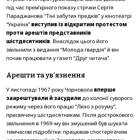
під час прем’єрного показу стрічки Сергія
Параджанова “Тіні забутих предків” у кінотеатрі
“Україна”
виступив із відкритим протестом
проти арештів представників
шістдесятників
. Внаслідок цього його
звільнили з видання “Молода гвардія” й він
почав працювати у газеті “Друг читача”.
Арешти та ув’язнення
У листопаді 1967 року Чорновола
вперше
заарештували й засудили
до колонії суворого
режиму через його працю “Лихо з розуму”,
присвячену шістдесятникам. Після дострокового
звільнення в 1969-му він змушений був шукати
тимчасові підробітки: працював спостерігачем