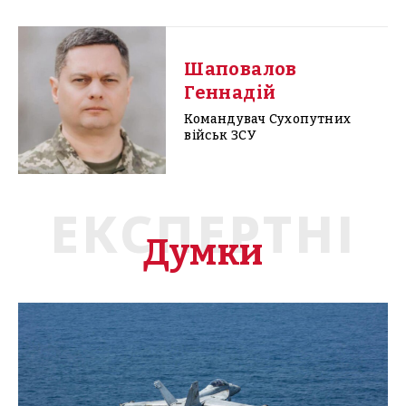
Шаповалов
Геннадій
Командувач Сухопутних
військ ЗСУ
ЕКСПЕРТНІ
Думки