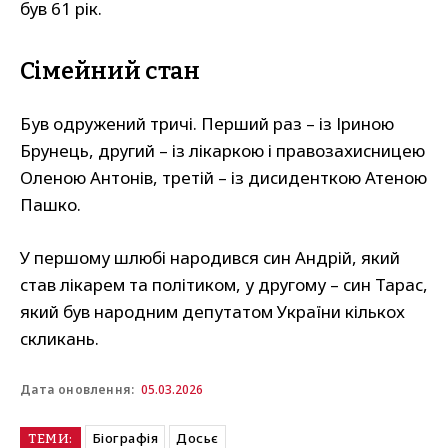
був 61 рік.
Сімейний стан
Був одружений тричі. Перший раз – із Іриною
Брунець, другий – із лікаркою і правозахисницею
Оленою Антонів, третій – із дисиденткою Атеною
Пашко.
У першому шлюбі народився син Андрій, який
став лікарем та політиком, у другому – син Тарас,
який був народним депутатом України кількох
скликань.
05.03.2026
Дата оновлення:
Біографія
Досьє
ТЕМИ: