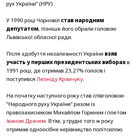
рух України” (НРУ).
У 1990 році Чорновіл
став народним
депутатом
, пізніше його обрали головою
Львівської обласної ради.
Після здобуття незалежності України
взяв
участь у перших президентських виборах
в
1991 році, де отримав 23,27% голосів і
поступився
Леоніду Кравчуку
.
На початку наступного року став співголовою
“Народного руху України” разом із
правозахисником Михайлом Горинем і поетом
Іваном Драчем
. Втім, у грудні того ж року
отримав одноосібне керівництво політсилою.