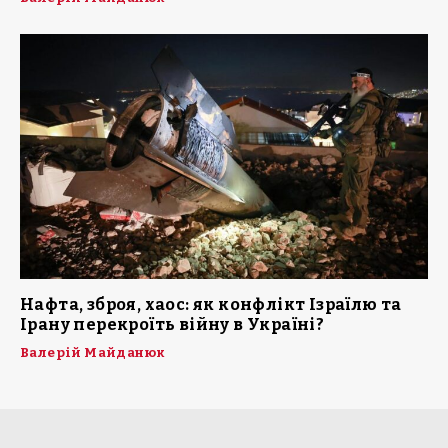
Нафта, зброя, хаос: як конфлікт Ізраїлю та
Ірану перекроїть війну в Україні?
Валерій Майданюк