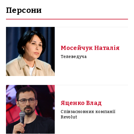
Персони
Мосейчук Наталія
Телеведуча
Яценко Влад
Cпівзасновник компанії
Revolut