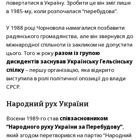
повертатися в Україну. Зробити це він зміг лише
в 1985-му, коли розпочалася “перебудова”.
У 1988 році Чорновола намагалися позбавити
радянського громадянства, але він звернувся до
міжнародної спільноти із закликом не допустити
цього. Того ж року
разом із групою
дисидентів заснував Українську Гельсінську
спілку
– першу організацію, яка відкрито
виступила в ролі політичної опозиції до влади
СРСР.
Народний рух України
Восени 1989-го став
співзасновником
“Народного руху України за Перебудову”
,
який згодом перетворився на партію “Народний