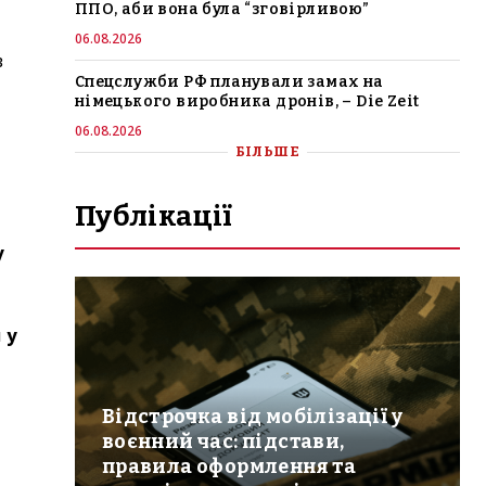
ППО, аби вона була “зговірливою”
06.08.2026
в
Спецслужби РФ планували замах на
німецького виробника дронів, – Die Zeit
06.08.2026
БІЛЬШЕ
Публікації
у
и
у
Відстрочка від мобілізації у
воєнний час: підстави,
правила оформлення та