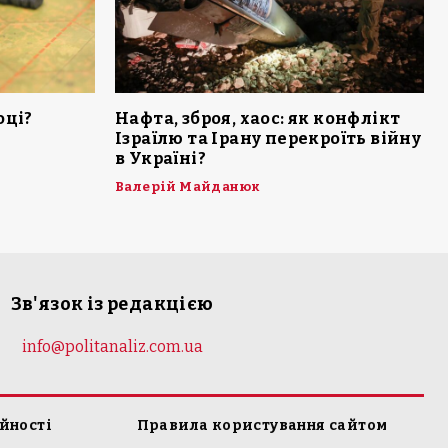
оці?
Нафта, зброя, хаос: як конфлікт
Ізраїлю та Ірану перекроїть війну
в Україні?
Валерій Майданюк
Зв'язок із редакцією
info@politanaliz.com.ua
йності
Правила користування сайтом