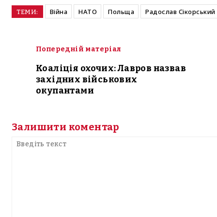
Війна
НАТО
Польща
Радослав Сікорський
ТЕМИ:
Попередній матеріал
Коаліція охочих: Лавров назвав
західних військових
окупантами
Залишити коментар