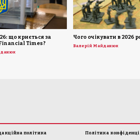
26: що криється за
Чого очікувати в 2026 р
Financial Times?
Валерій Майданюк
йданюк
дакційна політика
Політика конфіденці