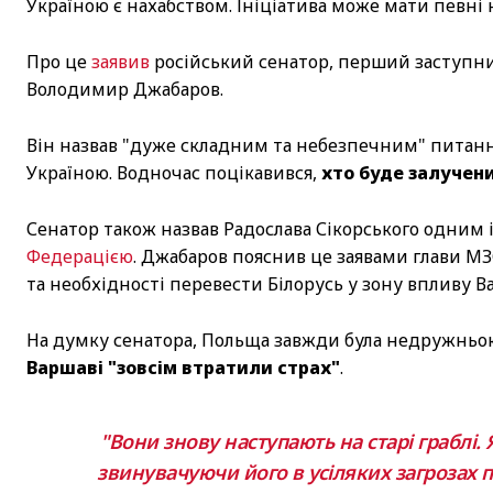
Україною є нахабством. Ініціатива може мати певні 
Про це
заявив
російський сенатор, перший заступни
Володимир Джабаров.
Він назвав "дуже складним та небезпечним" питан
Україною. Водночас поцікавився,
хто буде залучен
Сенатор також назвав Радослава Сікорського одним 
Федерацією
. Джабаров пояснив це заявами глави М
та необхідності перевести Білорусь у зону впливу В
На думку сенатора, Польща завжди була недружньою к
Варшаві "зовсім втратили страх"
.
"Вони знову наступають на старі граблі
звинувачуючи його в усіляких загрозах 