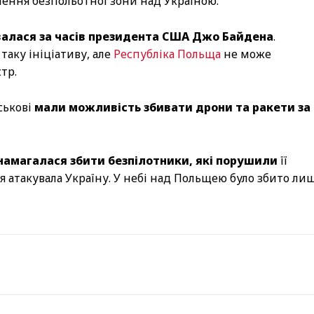
ення безпольотної зони над Україною.
алася за часів президента США Джо Байдена
.
таку ініціативу, але
Республіка Польща
не може
тр.
ськові
мали можливість збивати дрони та ракети за
намагалася збити безпілотники, які порушили
її
ія атакувала Україну. У небі над Польщею було збито ли