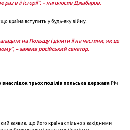
 раз в її історії", – наголосив Джабаров.
якщо країна вступить у будь-яку війну.
ападати на Польщу і ділити її на частини, як це
му", – заявив російський сенатор.
я
внаслідок трьох поділів польська держава
Річ
кий заявив, що його країна спільно з західними