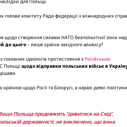
наслідки для Польщі.
к голови комітету Ради федерації з міжнародних спра
ня щодо створення силами НАТО безпольотної зони над
ий до цього
– лише країни західного альянсу?
із головних ідеологів протистояння з
Російською
ЗС Польщі
щодо відправки польських військ в Україн
аршави.
раїною щодо Росії та Білорусі, а наразі деякі політик
. Якщо Польща продовжить "дивитися на Схід",
польській державності, не виключено, що вона