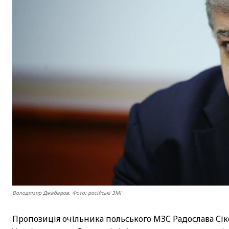
Володимир Джабаров. Фото: російські ЗМІ
Пропозиція очільника польського МЗС Радослава Сі