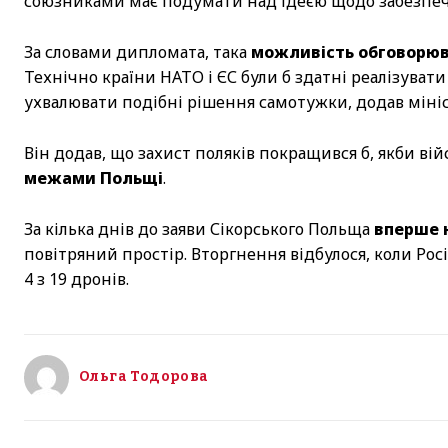
союзниками має подумати над ідеєю щодо забезпеч
За словами дипломата, така
можливість обговорюв
Технічно країни НАТО і ЄС були б здатні реалізувати 
ухвалювати подібні рішення самотужки, додав мініс
Він додав, що захист поляків покращився б, якби вій
межами Польщі
.
За кілька днів до заяви Сікорського Польща
вперше 
повітряний простір. Вторгнення відбулося, коли Рос
4 з 19 дронів.
Ольга Тодорова