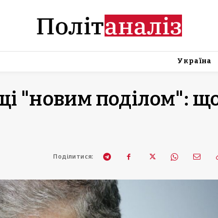
Україна
щі "новим поділом": щ
Поділитися: