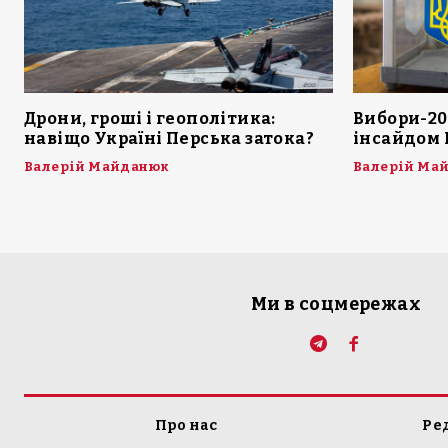
Дрони, гроші і геополітика:
Вибори-20
навіщо Україні Перська затока?
інсайдом 
Валерій Майданюк
Валерій Ма
Ми в соцмережах
Про нас
Ре