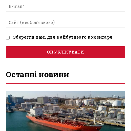
E-
mai
Са
(н
Зберегти дані для майбутнього коментаря
Останні новини