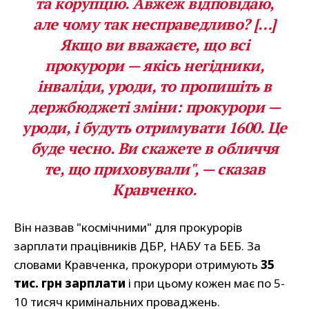
та корупцію. Авжеж відповідаю,
але чому так несправедливо? […]
Якщо ви вважаєте, що всі
прокурори — якісь негідники,
інваліди, уроди, то пропишіть в
держбюджеті зміни: прокурори —
уроди, і будуть отримувати 1600. Це
буде чесно. Ви скажете в обличчя
те, що приховували", — сказав
Кравченко.
Він назвав "космічними" для прокурорів
зарплати працівників ДБР, НАБУ та БЕБ. За
словами Кравченка, прокурори отримують
35
тис. грн зарплати
і при цьому кожен має по 5-
10 тисяч кримінальних проваджень.