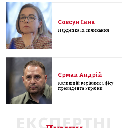
Совсун Інна
Нардепка IX скликання
Єрмак Андрій
Колишній керівник Офісу
президента України
ЕКСПЕРТНІ