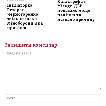
Катастрофа з
Ініціаторка
Mirage: ДБР
Резерв+
показало місце
Черногоренко
падіння та
звільнилась з
назвало причину
Міноборони: яка
причина
Залишити коментар
Введіть
текст
Ім'