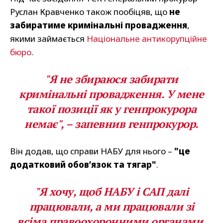
Руслан Кравченко також пообіцяв, що
не
забиратиме кримінальні провадження
,
якими займається
Національне антикорупційне
бюро
.
"Я не збираюся забирати
кримінальні провадження. У мене
такої позиції як у генпрокурора
немає", – запевнив генпрокурор.
Він додав, що справи НАБУ для нього –
"це
додатковий обов’язок та тягар"
.
"Я хочу, щоб НАБУ і САП далі
працювали, а ми працювали зі
всіма правоохоронними органами.