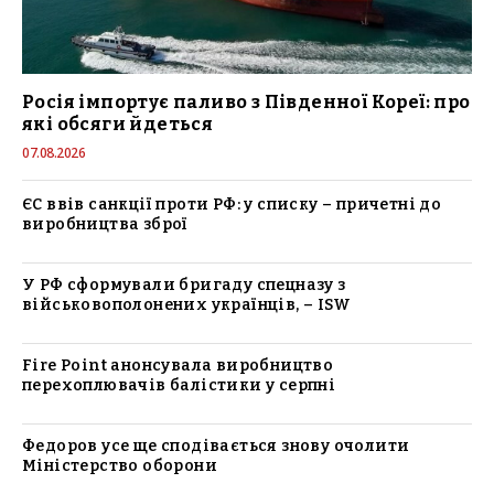
Росія імпортує паливо з Південної Кореї: про
які обсяги йдеться
07.08.2026
ЄС ввів санкції проти РФ: у списку – причетні до
виробництва зброї
У РФ сформували бригаду спецназу з
військовополонених українців, – ISW
Fire Point анонсувала виробництво
перехоплювачів балістики у серпні
Федоров усе ще сподівається знову очолити
Міністерство оборони