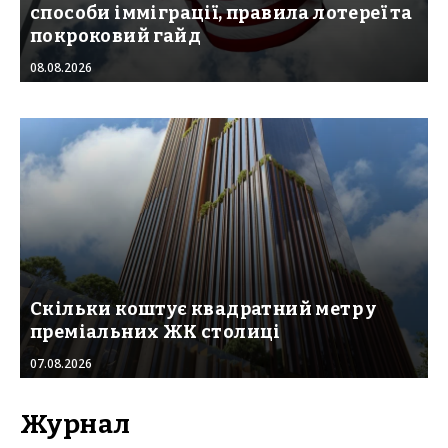
способи імміграції, правила лотереї та
покроковий гайд
08.08.2026
Скільки коштує квадратний метр у
преміальних ЖК столиці
07.08.2026
Журнал