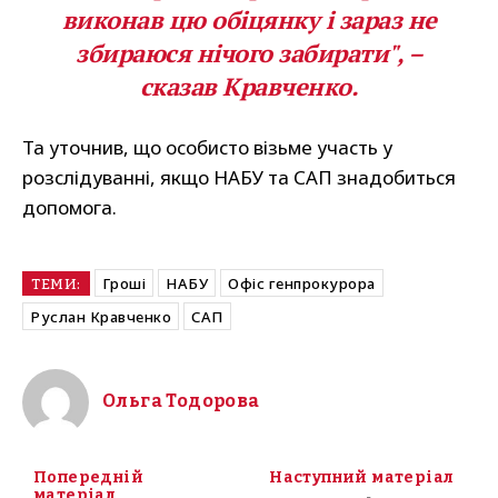
виконав цю обіцянку і зараз не
збираюся нічого забирати", –
сказав Кравченко.
Та уточнив, що особисто візьме участь у
розслідуванні, якщо НАБУ та САП знадобиться
допомога.
Гроші
НАБУ
Офіс генпрокурора
ТЕМИ:
Руслан Кравченко
САП
Ольга Тодорова
Попередній
Наступний матеріал
матеріал