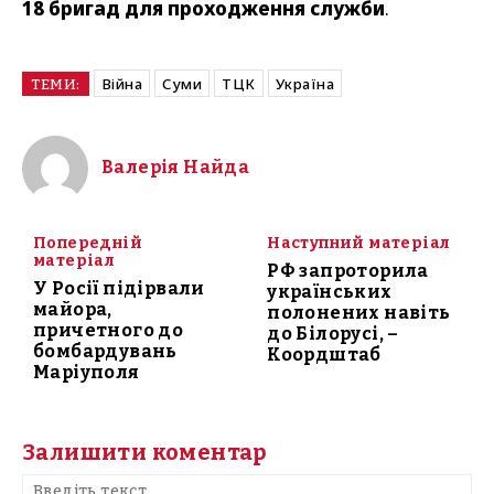
18 бригад для проходження служби
.
Війна
Суми
ТЦК
Україна
ТЕМИ:
Валерія Найда
Попередній
Наступний матеріал
матеріал
РФ запроторила
У Росії підірвали
українських
майора,
полонених навіть
причетного до
до Білорусі, –
бомбардувань
Коордштаб
Маріуполя
Залишити коментар