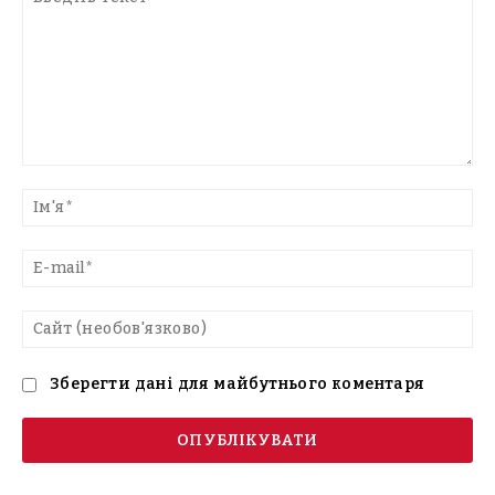
Введіть
текст
Ім'
E-
mai
Са
(н
Зберегти дані для майбутнього коментаря