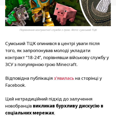
Порівняння контрактної служби з грою. Фото: сумський ТЦК
Сумський ТЦК опинився в центрі уваги після
того, як запропонував молоді укладати
контракт “18-24”, порівнявши військову службу у
ЗСУ з популярною грою Minecraft.
Відповідна публікація
з’явилась
на сторінці у
Facebook.
Цей нетрадиційний підхід до залучення
новобранців
викликав бурхливу дискусію в
соціальних мережах
.