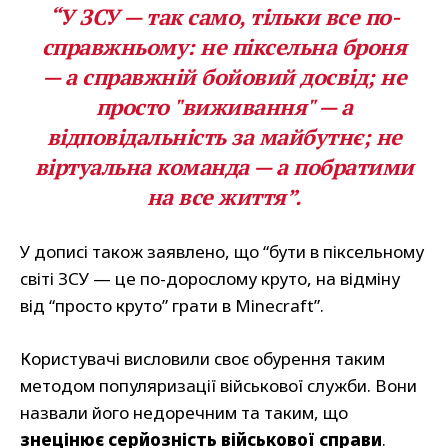
“У ЗСУ — так само, тільки все по-
справжньому: не піксельна броня
— а справжній бойовий досвід; не
просто "виживання" — а
відповідальність за майбутнє; не
віртуальна команда — а побратими
на все життя”.
У дописі також заявлено, що “бути в піксельному
світі ЗСУ — це по-дорослому круто, на відміну
від “просто круто” грати в Minecraft”.
Користувачі висловили своє обурення таким
методом популяризації військової служби. Вони
назвали його недоречним та таким, що
знецінює серйозність військової справи
.