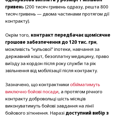
гривен
ь (200 тисяч гривень одразу, решта 800
тисяч гривень — двома частинами протягом дії
контракту).
Окрім того,
контракт передбачає щомісячне
грошове забезпечення до 120 тис. грн
,
можливість “нульової” іпотеки, навчання за
державний кошт, безоплатну медицину, право
виїзду за кордон після року служби та рік
звільнення від мобілізації після контракту.
Зазначено, що контрактники
обійматимуть
виключно бойові посади
, а протягом річного
контракту добровольці шість місяців
виконуватимуть бойові завдання на лінії
бойового зіткнення. Наразі
доступний вибір з