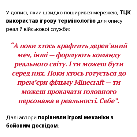
У дописі, який швидко поширився мережею,
ТЦК
використав ігрову термінологію
для опису
реалій військової служби:
“А поки хтось крафтить дерев’яний
меч, інші — формують команду
реального світу. І ти можеш бути
серед них. Поки хтось готується до
прем’єри фільму Minecraft — ти
можеш прокачати головного
персонажа в реальності. Себе”.
Далі автори
порівняли ігрові механіки з
бойовим досвідом
: