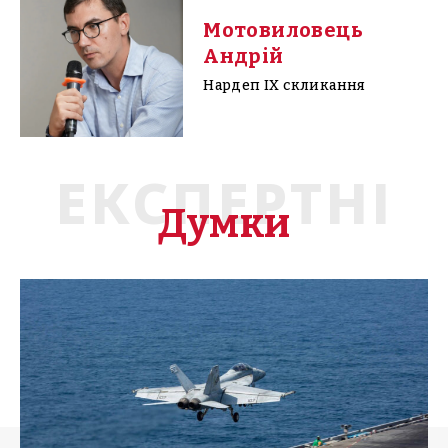
Мотовиловець
Андрій
Нардеп IX скликання
ЕКСПЕРТНІ
Думки