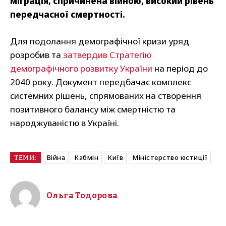
міграція, спричинена війною, високий рівень
передчасної смертності.
Для подолання демографічної кризи уряд
розробив та
затвердив Стратегію
демографічного розвитку України
на період до
2040 року. Документ передбачає комплекс
системних рішень, спрямованих на створення
позитивного балансу між смертністю та
народжуваністю в Україні.
Війна
Кабмін
Київ
Міністерство юстиції
ТЕМИ:
Ольга Тодорова