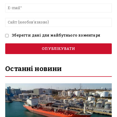
E-
mai
Са
(н
Зберегти дані для майбутнього коментаря
Останні новини