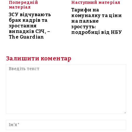
Попередній
Наступний матеріал
матеріал
Тарифи на
ЗСУ відчувають
комуналку та ціни
брак кадрів та
на пальне
зростання
зростуть:
випадків СЗЧ, –
подробиці від НБУ
The Guardian
Залишити коментар
Введіть
текст
Ім'