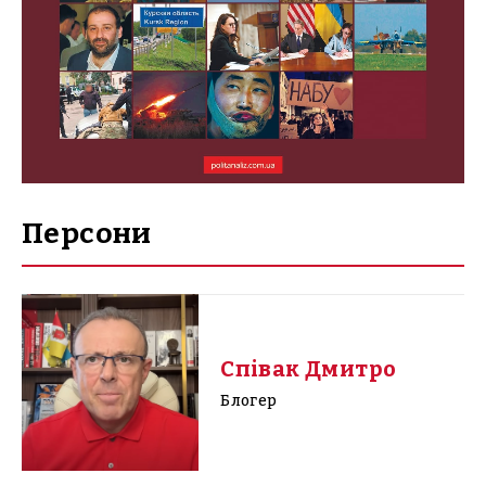
Персони
Співак Дмитро
Блогер