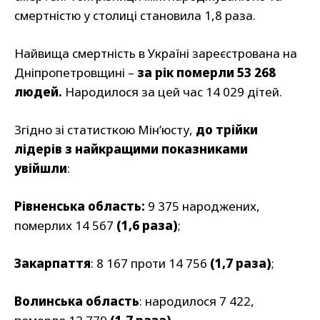
смертністю у столиці становила 1,8 раза.
Найвища смертність в Україні зареєстрована на
Дніпропетровщині –
за рік померли 53 268
людей.
Народилося за цей час 14 029 дітей.
Згідно зі статисткою Мін’юсту,
до трійки
лідерів з найкращими показниками
увійшли
:
Рівненська область:
9 375 народжених,
померлих 14 567
(1,6 раза)
;
Закарпаття
: 8 167 проти 14 756
(1,7 раза)
;
Волинська область
: народилося 7 422,