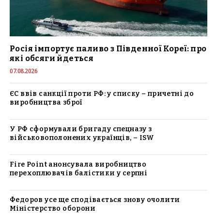
Росія імпортує паливо з Південної Кореї: про
які обсяги йдеться
07.08.2026
ЄС ввів санкції проти РФ: у списку – причетні до
виробництва зброї
У РФ сформували бригаду спецназу з
військовополонених українців, – ISW
Fire Point анонсувала виробництво
перехоплювачів балістики у серпні
Федоров усе ще сподівається знову очолити
Міністерство оборони