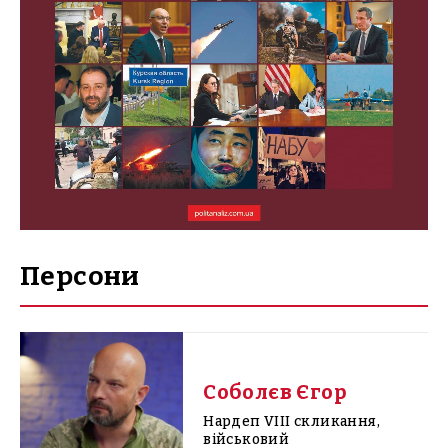
Персони
Соболєв Єгор
Нардеп VIII скликання,
військовий