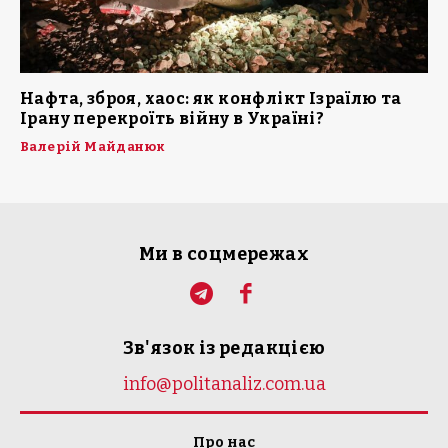
Нафта, зброя, хаос: як конфлікт Ізраїлю та
Ірану перекроїть війну в Україні?
Валерій Майданюк
Ми в соцмережах
Зв'язок із редакцією
info@politanaliz.com.ua
Про нас