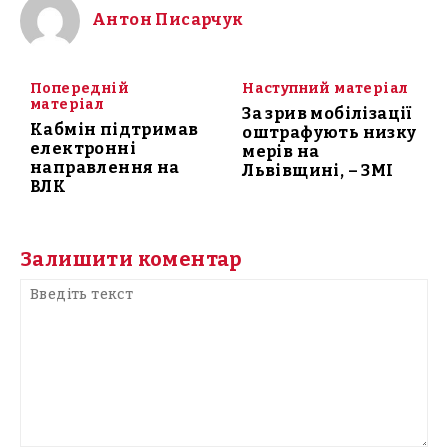
Антон Писарчук
Попередній
Наступний матеріал
матеріал
За зрив мобілізації
Кабмін підтримав
оштрафують низку
електронні
мерів на
направлення на
Львівщині, – ЗМІ
ВЛК
Залишити коментар