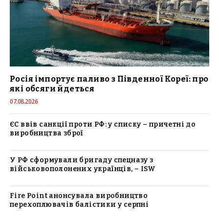
Росія імпортує паливо з Південної Кореї: про
які обсяги йдеться
07.08.2026
ЄС ввів санкції проти РФ: у списку – причетні до
виробництва зброї
У РФ сформували бригаду спецназу з
військовополонених українців, – ISW
Fire Point анонсувала виробництво
перехоплювачів балістики у серпні