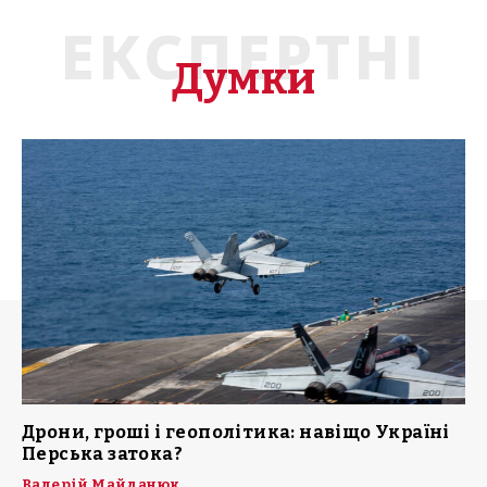
ЕКСПЕРТНІ
Думки
Дрони, гроші і геополітика: навіщо Україні
Перська затока?
Валерій Майданюк