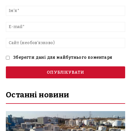
Введіть
текст
Ім'
E-
mai
Са
(н
Зберегти дані для майбутнього коментаря
Останні новини