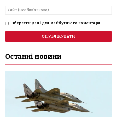
Са
(н
Зберегти дані для майбутнього коментаря
Останні новини