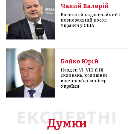
Чалий Валерій
Колишній надзвичайний і
повноважний посол
України у США
Бойко Юрій
Нардеп VI, VIII й IX
скликань, колишній
віцепремʼєр-міністр
України
ЕКСПЕРТНІ
Думки