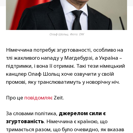
Олаф Шольц. Фото: DW
Німеччина потребує згуртованості, особливо на
тлі жахливого нападу у Магдебурзі, а Україна –
підтримки, і вона її отримає. Такі тези німецький
канцлер Олаф Шольц хоче озвучити у своїй
промові, яку транслюватимуть у новорічну ніч.
Про це
повідомляє
Zeit.
За словами політика,
джерелом сили є
згуртованість
. Німеччина є країною, що
тримається разом, що було очевидно, як вказав