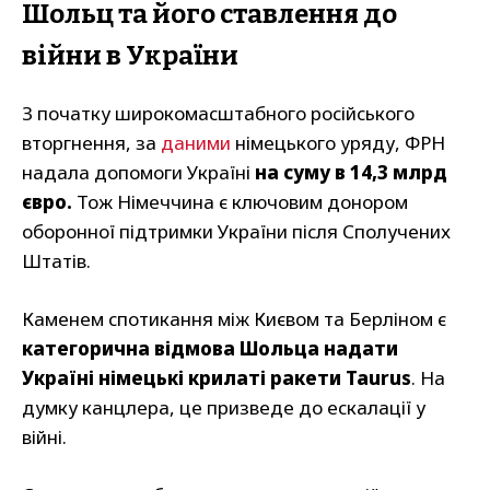
Шольц та його ставлення до
війни в України
З початку широкомасштабного російського
вторгнення, за
даними
німецького уряду, ФРН
надала допомоги Україні
на суму в 14,3 млрд
євро.
Тож Німеччина є ключовим донором
оборонної підтримки України після Сполучених
Штатів.
Каменем спотикання між Києвом та Берліном є
категорична відмова Шольца надати
Україні німецькі крилаті ракети Taurus
. На
думку канцлера, це призведе до ескалації у
війні.