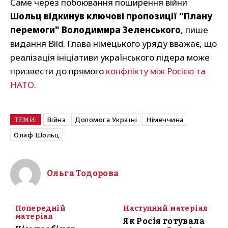
Саме через побоювання поширення війни
Шольц відкинув ключові пропозиції "Плану
перемоги" Володимира Зеленського
, пише
видання Bild. Глава німецького уряду вважає, що
реалізація ініціативи українського лідера може
призвести до прямого
конфлікту між Росією та
НАТО
.
Війна
Допомога Україні
Німеччина
ТЕМИ:
Олаф Шольц
Ольга Тодорова
Попередній
Наступний матеріал
матеріал
Як Росія готувала