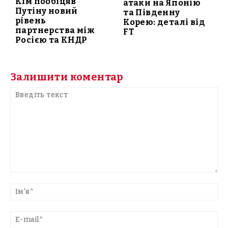
Кім пообіцяв
атаки на Японію
Путіну новий
та Південну
рівень
Корею: деталі від
партнерства між
FT
Росією та КНДР
Залишити коментар
Введіть
текст
Ім'
E-
mai