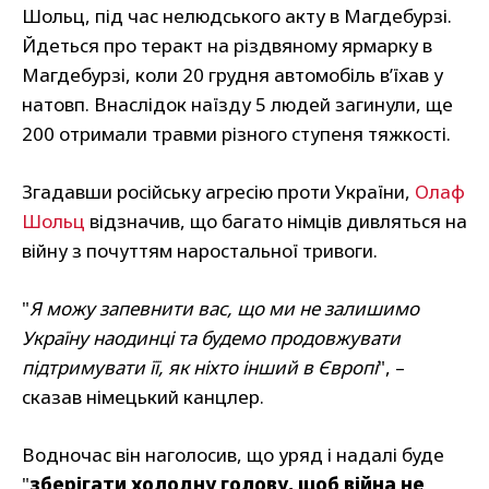
Шольц, під час нелюдського акту в Магдебурзі.
Йдеться про теракт на різдвяному ярмарку в
Магдебурзі, коли 20 грудня автомобіль в’їхав у
натовп. Внаслідок наїзду 5 людей загинули, ще
200 отримали травми різного ступеня тяжкості.
Згадавши російську агресію проти України,
Олаф
Шольц
відзначив, що багато німців дивляться на
війну з почуттям наростальної тривоги.
"
Я можу запевнити вас, що ми не залишимо
Україну наодинці та будемо продовжувати
підтримувати її, як ніхто інший в Європі
", –
сказав німецький канцлер.
Водночас він наголосив, що уряд і надалі буде
"
зберігати холодну голову, щоб війна не