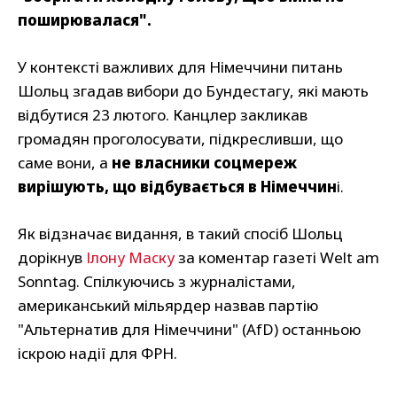
поширювалася".
У контексті важливих для Німеччини питань
Шольц згадав вибори до Бундестагу, які мають
відбутися 23 лютого. Канцлер закликав
громадян проголосувати, підкресливши, що
саме вони, а
не власники соцмереж
вирішують, що відбувається в Німеччин
і.
Як відзначає видання, в такий спосіб Шольц
дорікнув
Ілону Маску
за коментар газеті Welt am
Sonntag. Спілкуючись з журналістами,
американський мільярдер назвав партію
"Альтернатив для Німеччини" (AfD) останньою
іскрою надії для ФРН.